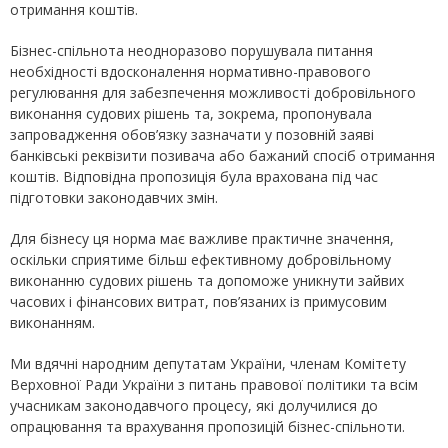
отримання коштів.
Бізнес-спільнота неодноразово порушувала питання
необхідності вдосконалення нормативно-правового
регулювання для забезпечення можливості добровільного
виконання судових рішень та, зокрема, пропонувала
запровадження обов’язку зазначати у позовній заяві
банківські реквізити позивача або бажаний спосіб отримання
коштів. Відповідна пропозиція була врахована під час
підготовки законодавчих змін.
Для бізнесу ця норма має важливе практичне значення,
оскільки сприятиме більш ефективному добровільному
виконанню судових рішень та допоможе уникнути зайвих
часових і фінансових витрат, пов’язаних із примусовим
виконанням.
Ми вдячні народним депутатам України, членам Комітету
Верховної Ради України з питань правової політики та всім
учасникам законодавчого процесу, які долучилися до
опрацювання та врахування пропозицій бізнес-спільноти.