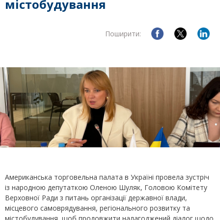
містобудування
Поширити:
Американська торговельна палата в Україні провела зустріч
із народною депутаткою Оленою Шуляк, Головою Комітету
Верховної Ради з питань організації державної влади,
місцевого самоврядування, регіонального розвитку та
містобудування, щоб продовжити налагоджений діалог щодо