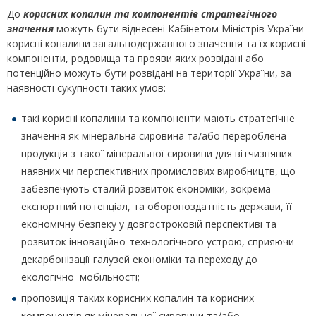
До
корисних копалин та компонентів стратегічного
значення
можуть бути віднесені Кабінетом Міністрів України
корисні копалини загальнодержавного значення та їх корисні
компоненти, родовища та прояви яких розвідані або
потенційно можуть бути розвідані на території України, за
наявності сукупності таких умов:
такі корисні копалини та компоненти мають стратегічне
значення як мінеральна сировина та/або перероблена
продукція з такої мінеральної сировини для вітчизняних
наявних чи перспективних промислових виробництв, що
забезпечують сталий розвиток економіки, зокрема
експортний потенціал, та обороноздатність держави, її
економічну безпеку у довгостроковій перспективі та
розвиток інноваційно-технологічного устрою, сприяючи
декарбонізації галузей економіки та переходу до
екологічної мобільності;
пропозиція таких корисних копалин та корисних
компонентів як мінеральної сировини та/або