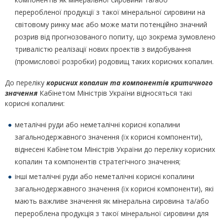
переробленої продукції з такої мінеральної сировини на
світовому ринку має або може мати потенційно значний
розрив від прогнозованого попиту, що зокрема зумовлено
тривалістю реалізації нових проектів з видобування
(промислової розробки) родовищ таких корисних копалин.
До переліку
корисних копалин та компонентів критичного
значення
Кабінетом Міністрів України відносяться такі
корисні копалини:
металічні руди або неметалічні корисні копалини
загальнодержавного значення (їх корисні компоненти),
віднесені Кабінетом Міністрів України до переліку корисних
копалин та компонентів стратегічного значення;
інші металічні руди або неметалічні корисні копалини
загальнодержавного значення (їх корисні компоненти), які
мають важливе значення як мінеральна сировина та/або
перероблена продукція з такої мінеральної сировини для