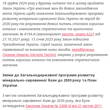
18 грудня 2024 року у другому читанні та в цілому прийнято
Закон України «Про внесення змін до деяких законодавчих
актів України щодо оновлення Загальнодержавної програми
розвитку мінерально-сировинної бази України на період до
2030 року та регулювання деяких питань стосовно корисних
копалин і компонентів стратегічного та критичного
значення» № 4154-ІХ (законопроект
реєстр. номер 6227
від
27.10.2021 року). 15 січня 2025 року Закон підписано
Президентом України. Серед іншого, зазначений закон
спрямований на виконання низки заходів,
передбачених
Планом України (U
kraine
Facility
)
, зокрема, у розрізі регулювання
питань корисних копалин та компонентів стратегічного
значення.
Зміни до
Загальнодержавної програми розвитку
мінерально-сировинної бази до 2030 року та План
України
З метою оновлення Загальнодержавної програми розвитку
мінерально-сировинної бази до 2030 року, яка була
затверджена
Законом України № 3268-VI від 21 квітня 2011