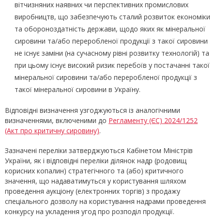
вітчизняних наявних чи перспективних промислових
виробництв, що забезпечують сталий розвиток економіки
та обороноздатність держави, щодо яких як мінеральної
сировини та/або переробленої продукції з такої сировини
не існує заміни (на сучасному рівні розвитку технологій) та
при цьому існує високий ризик перебоїв у постачанні такої
мінеральної сировини та/або переробленої продукції з
такої мінеральної сировини в Україну.
Відповідні визначення узгоджуються із аналогічними
визначеннями, включеними до
Регламенту (ЄС) 2024/1252
(Акт про критичну сировину)
.
Зазначені переліки затверджуються Кабінетом Міністрів
України, як і відповідні переліки ділянок надр (родовищ
корисних копалин) стратегічного та (або) критичного
значення, що надаватимуться у користування шляхом
проведення аукціону (електронних торгів) з продажу
спеціального дозволу на користування надрами проведення
конкурсу на укладення угод про розподіл продукції.