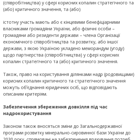
(співробітництва) у сфері корисних копалин стратегічного та
(або) критичного значення, та (або)
істотну участь мають або є кінцевими бенефіціарними
власниками громадяни України, або фізичні особи –
громадяни або резиденти держави – члена Організації
економічного співробітництва та розвитку, або іншої
держави, з якою Україною укладено меморандум (угоду)
щодо партнерства (співробітництва) у сфері корисних
копалин стратегічного та (або) критичного значення.
Також, право на користування ділянками надр (родовищами)
корисних копалин критичного та стратегічного значення
можуть обʼєднання юридичних осіб, що відповідають
описаним критеріям.
Забезпечення збереження довкілля під час
надрокористування
Законом також вносяться зміни до Загальнодержавної
програми розвитку мінерально-сировинної бази України до
2030 року, спрямовані на забезпечення врахування потреб