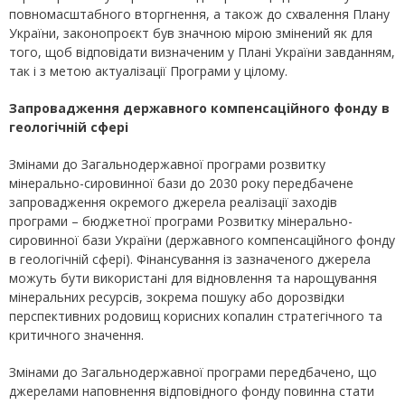
повномасштабного вторгнення, а також до схвалення Плану
України, законопроєкт був значною мірою змінений як для
того, щоб відповідати визначеним у Плані України завданням,
так і з метою актуалізації Програми у цілому.
Запровадження державного компенсаційного фонду в
геологічній сфері
Змінами до Загальнодержавної програми розвитку
мінерально-сировинної бази до 2030 року передбачене
запровадження окремого джерела реалізації заходів
програми – бюджетної програми Розвитку мінерально-
сировинної бази України (державного компенсаційного фонду
в геологічній сфері). Фінансування із зазначеного джерела
можуть бути використані для відновлення та нарощування
мінеральних ресурсів, зокрема пошуку або дорозвідки
перспективних родовищ корисних копалин стратегічного та
критичного значення.
Змінами до Загальнодержавної програми передбачено, що
джерелами наповнення відповідного фонду повинна стати