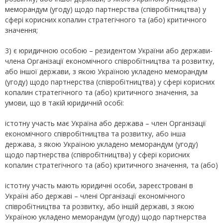
меморандум (угоду) щодо партнерства (співробітництва) у
сфері корисних копалин стратегічного та (або) критичного
значення;
3) є юридичною особою – резидентом України або держави-
члена Організації економічного співробітництва та розвитку,
або іншої держави, з якою Україною укладено меморандум
(угоду) щодо партнерства (співробітництва) у сфері корисних
копалин стратегічного та (або) критичного значення, за
умови, що в такій юридичній особі:
істотну участь має Україна або держава – член Організації
економічного співробітництва та розвитку, або інша
держава, з якою Україною укладено меморандум (угоду)
щодо партнерства (співробітництва) у сфері корисних
копалин стратегічного та (або) критичного значення, та (або)
істотну участь мають юридичні особи, зареєстровані в
Україні або державі – члені Організації економічного
співробітництва та розвитку, або іншій державі, з якою
Україною укладено меморандум (угоду) щодо партнерства