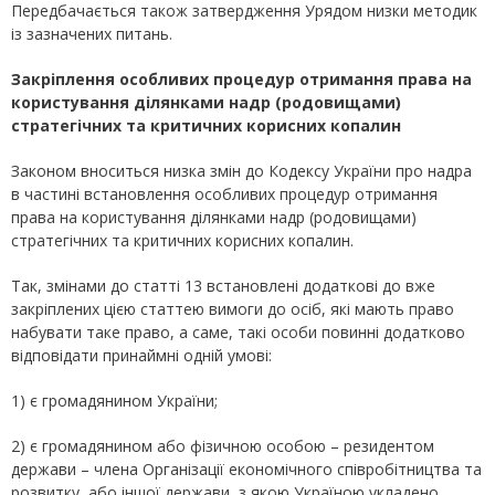
Передбачається також затвердження Урядом низки методик
із зазначених питань.
Закріплення особливих процедур отримання права на
користування ділянками надр (родовищами)
стратегічних та критичних корисних копалин
Законом вноситься низка змін до Кодексу України про надра
в частині встановлення особливих процедур отримання
права на користування ділянками надр (родовищами)
стратегічних та критичних корисних копалин.
Так, змінами до статті 13 встановлені додаткові до вже
закріплених цією статтею вимоги до осіб, які мають право
набувати таке право, а саме, такі особи повинні додатково
відповідати принаймні одній умові:
1) є громадянином України;
2) є громадянином або фізичною особою – резидентом
держави – члена Організації економічного співробітництва та
розвитку, або іншої держави, з якою Україною укладено