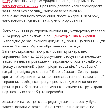
року
у жовтні 2021 року Урядом подано до парламенту
законопроєкт № 6227
. Протягом довгого часу законопроєкт
залишався без розгляду, зокрема через виклики
повномасштабного вторгнення, проте 4 червня 2024 року
законопроєкт був прийнятий у першому читанні.
Його прийняття (зі строком виконання у четвертому кварталі
2024 року) було включене до
Індикаторів Плану України
.
Відповідно до зазначеного документу, зміни, що повинні бути
внесені Законом України «Про внесення змін до
Загальнодержавної програми розвитку мінерально-
сировинної бази до 2030 року» мали стосуватися передусім
таких питань: запровадження державного компенсаційного
фонду у геологічній сфері, пріоритизації цілей видобувної
галузі відповідно до стратегії Європейського Союзу щодо
критичної сировини та визначення стратегічної та критичної
сировини, необхідність регулярної методологічної оцінки
ризиків рівня безпеки їх постачання, визначення групи країн-
партнерів у їх розробці та переробці.
Зважаючи на те, що перша редакція законопроєкту була
зареєстрована у Верховній Раді України ще до початку