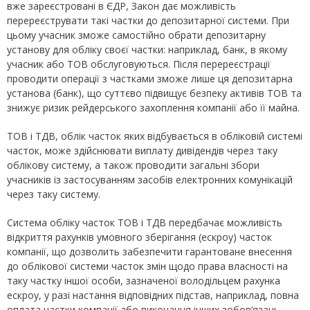
вже зареєстровані в ЄДР, Закон дає можливість
перереєструвати такі частки до депозитарної системи. При
цьому учасник зможе самостійно обрати депозитарну
установу для обліку своєї частки: наприклад, банк, в якому
учасник або ТОВ обслуговуються. Після перереєстрації
проводити операції з частками зможе лише ця депозитарна
установа (банк), що суттєво підвищує безпеку активів ТОВ та
знижує ризик рейдерського захоплення компанії або її майна.
ТОВ і ТДВ, облік часток яких відбувається в обліковій системі
часток, може здійснювати виплату дивідендів через таку
облікову систему, а також проводити загальні збори
учасників із застосуванням засобів електронних комунікацій
через таку систему.
Система обліку часток ТОВ і ТДВ передбачає можливість
відкриття рахунків умовного зберігання (ескроу) часток
компанії, що дозволить забезпечити гарантоване внесення
до облікової системи часток змін щодо права власності на
таку частку іншої особи, зазначеної володільцем рахунка
ескроу, у разі настання відповідних підстав, наприклад, повна
оплата частки компанії або виконання інших зобов’язань,