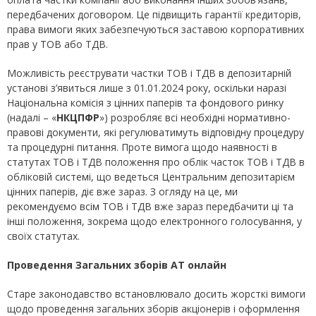
передбачених договором. Це підвищить гарантії кредиторів,
права вимоги яких забезпечуються заставою корпоративних
прав у ТОВ або ТДВ.
Можливість реєструвати частки ТОВ і ТДВ в депозитарній
установі з’явиться лише з 01.01.2024 року, оскільки наразі
Національна комісія з цінних паперів та фондового ринку
(надалі – «
НКЦПФР
») розробляє всі необхідні нормативно-
правові документи, які регулюватимуть відповідну процедуру
та процедурні питання. Проте вимога щодо наявності в
статутах ТОВ і ТДВ положення про облік часток ТОВ і ТДВ в
обліковій системі, що ведеться Центральним депозитарієм
цінних паперів, діє вже зараз. З огляду на це, ми
рекомендуємо всім ТОВ і ТДВ вже зараз передбачити ці та
інші положення, зокрема щодо електронного голосування, у
своїх статутах.
Проведення Загальних зборів АТ онлайн
Старе законодавство встановлювало досить жорсткі вимоги
щодо проведення загальних зборів акціонерів і оформлення