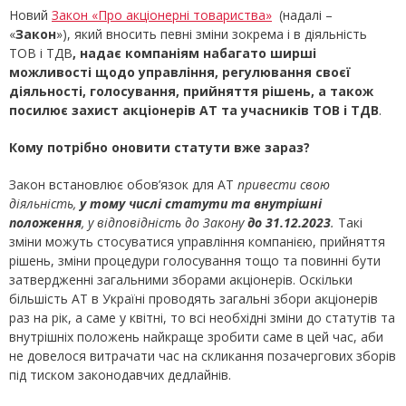
Новий
Закон «Про акціонерні товариства»
(надалі –
«
Закон
»), який вносить певні зміни зокрема і в діяльність
ТОВ і ТДВ
, надає компаніям набагато ширші
можливості щодо управління, регулювання своєї
діяльності, голосування, прийняття рішень, а також
посилює захист акціонерів АТ та учасників ТОВ і ТДВ
.
Кому потрібно оновити статути вже зараз?
Закон встановлює обов’язок для АТ
привести свою
діяльність,
у тому числі статути та внутрішні
положення
, у відповідність до Закону
до 31.12.2023
.
Такі
зміни можуть стосуватися управління компанією, прийняття
рішень, зміни процедури голосування тощо та повинні бути
затвердженні загальними зборами акціонерів. Оскільки
більшість АТ в Україні проводять загальні збори акціонерів
раз на рік, а саме у квітні, то всі необхідні зміни до статутів та
внутрішніх положень найкраще зробити саме в цей час, аби
не довелося витрачати час на скликання позачергових зборів
під тиском законодавчих дедлайнів.