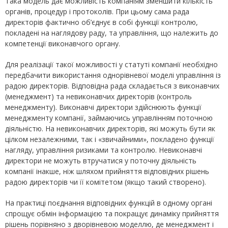
Така модель дає можливість компаніям зменшити кількість
органів, процедур і протоколів. При цьому сама рада
директорів фактично об’єднує в собі функції контролю,
покладені на наглядову раду, та управління, що належить до
компетенції виконавчого органу.
Для реалізації такої можливості у статуті компанії необхідно
передбачити використання однорівневої моделі управління із
радою директорів. Відповідна рада складається з виконавчих
(менеджмент) та невиконавчих директорів (контроль
менеджменту). Виконавчі директори здійснюють функції
менеджменту компанії, займаючись управлінням поточною
діяльністю. На невиконавчих директорів, які можуть бути як
цілком незалежними, так і «звичайними», покладено функції
нагляду, управління ризиками та контролю. Невиконавчі
директори не можуть втручатися у поточну діяльність
компанії інакше, ніж шляхом прийняття відповідних рішень
радою директорів чи її комітетом (якщо такий створено).
На практиці поєднання відповідних функцій в одному органі
спрощує обмін інформацією та покращує динаміку прийняття
рішень порівняно з дворівневою моделлю, де менеджмент і