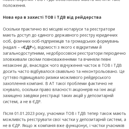
положення.
Нова ера в захисті ТОВ і ТДВ від рейдерства
Оскільки практично всі місцеві нотаріуси та реєстратори
мають доступ до єдиного державного реєстру юридичних
осіб, фізичних осіб-підприємців та громадських формувань
(надалі – «
ЄДР
»), відомості з якого є відкритими й
загальнодоступними, недобросовісні реєстратори періодично
зловживали своїми повноваженнями та вчиняли певні
незаконні дії, внаслідок чого відчуження часток в ТОВ і ТДВ
досить часто відбувалося свавільно та неконтрольовано. Це
суттєво підвищувало ризики можливого рейдерського
захоплення компанії. В АТ такої проблеми фактично не
існувало, оскільки право власності акціонерів на їхні акції
захищено завдяки реєстрації таких акцій у депозитарній
системі, а не в ЄДР.
Після 01.01.2023 року, учасники ТОВ і ТДВ тепер також мають
можливість реєструвати свої частки у депозитарній системі, а
не в ЄДР. Якщо ж компанія вже функціонує, і частки учасників