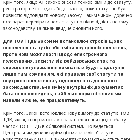
Крім того, якщо АТ захоче внести точкові зміни до статуту,
реєстратор не погодить їх до тих пір, поки статут не буде
повністю відповідати новому Закону. Таким чином, доречно
вже зараз перевірити весь статут на відповідність новому
законодавству та якнайшвидше оновити його.
Для ТОВ і ТДВ Закон не встановлює строків щодо
оновлення статутів або зміни внутрішніх положень,
проте нові можливості щодо електронного
голосування, захисту від рейдерських атак та
спрощення управління компанією будуть доступні
лише тим компаніям, які привели свої статути та
внутрішні положення у відповідність до нового
законодавства.
Без змін у внутрішніх документах
багато нововведень, найбільш корисні з яких ми
навели нижче, не працюватимуть
.
Крім того, Закон встановлює нову вимогу до статутів ТОВ і
ТДВ, які відтепер мають містити положення щодо обліку
часток ТОВ і ТДВ в обліковій системі, що ведеться
Центральним депозитарієм цінних паперів. Статути
новостворених ТОВ і ТДВ обов’язково мають містити таке