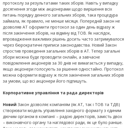
протоколу за результатами таких зборів. Навіть у випадку
досягнення згоди між акціонерами щодо вирішення всіх
питань порядку денного загальних зборів, така процедура
займала, як правило, не менше місяця. Попередній закон не
дозволяв АТ оформити протокол за один день відразу ж
після закінчення зборів, на відміну від ТОВ. Як наслідок,
впровадження важливих рішень досить часто затримувалося
через бюрократичні приписи законодавства. Новий Закон
спростив проведення загальних зборів в АТ. Тепер загальні
збори можна буде проводити онлайн, а завчасне
повідомлення акціонерів за 30 днів не вимагається у випадку,
якщо акціонери голосують за рішення одностайно. Протокол
можна оформити відразу ж після закінчення загальних зборів
за умови, що всі акціонери його підпишуть.
Корпоративне управління та рада директорів
Новий
Закон дозволяє компаніям (як АТ, так і ТОВ та ТДВ)
створювати модель управління західного формату з єдиним
діючим органом в компанії – радою директорів, замість двох
– виконавчого органу та наглядової ради, як це було раніше.