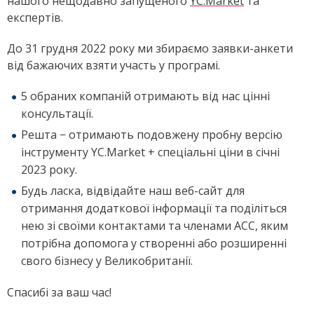
нашого нещодавно запущеного
YC.Market
та
експертів.
До 31 грудня 2022 року ми збираємо заявки-анкети
від бажаючих взяти участь у програмі.
5 обраних компаній отримають від нас цінні
консультації.
Решта
−
отримають подовжену пробну версію
інструменту YC.Market + спеціальні ціни в січні
2023 року.
Будь ласка, відвідайте наш веб-сайт для
отримання додаткової інформації та поділіться
нею зі своїми контактами та членами ACC, яким
потрібна допомога у створенні або розширенні
свого бізнесу у Великобританії.
Спасибі за ваш час!