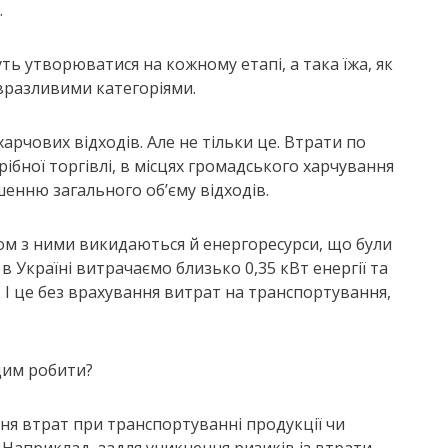
.
уть утворюватися на кожному етапі, а така їжа, як
 вразливими категоріями.
рчових відходів. Але не тільки це. Втрати по
ібної торгівлі, в місцях громадського харчування
шенню загального об’єму відходів.
ом з ними викидаються й енергоресурси, що були
в Україні витрачаємо близько 0,35 кВт енергії та
. І це без врахування витрат на транспортування,
цим робити?
я втрат при транспортуванні продукції чи