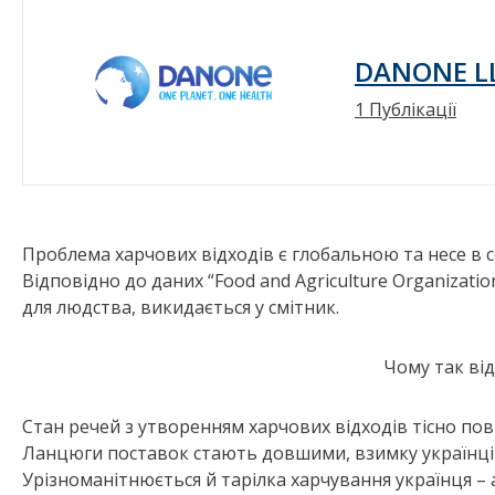
DANONE L
1 Публікації
Проблема харчових відходів є глобальною та несе в со
Відповідно до даних “Food and Agriculture Organizatio
для людства, викидається у смітник.
Чому так ві
Стан речей з утворенням харчових відходів тісно пов
Ланцюги поставок стають довшими, взимку українці
Урізноманітнюється й тарілка харчування українця –