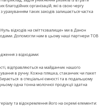
. Наприклад, задля уникнення ризиків із втрати
х благодійних організацій, які в свою чергу
ть з урахуванням таких заходів залишається частка
«Нуль відходів на сміттєзвалище» ми в Данон
дходами. Допомогли нам в цьому наші партнери ТОВ
одження з відходами:
ості, відправляються на майданчик нашого
кування в ручну. Кожна пляшка, стаканчик чи пакет
збирається в спеціальні ємності та в подальшому
едньому одна тонна молочної продукції здатна
теріалу та відокремлення його на окремі елементи: