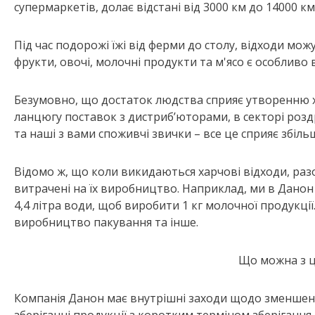
супермаркетів, долає відстані від 3000 км до 14000 км
Під час подорожі їжі від ферми до столу, відходи мож
фрукти, овочі, молочні продукти та м'ясо є особливо
Безумовно, що достаток людства сприяє утворенню ха
ланцюгу поставок з дистриб’юторами, в секторі роздр
та наші з вами споживчі звички – все це сприяє збіль
Відомо ж, що коли викидаються харчові відходи, раз
витрачені на їх виробництво. Наприклад, ми в Данон 
4,4 літра води, щоб виробити 1 кг молочної продукції
виробництво пакування та інше.
Що можна з 
Компанія Данон має внутрішні заходи щодо зменшенн