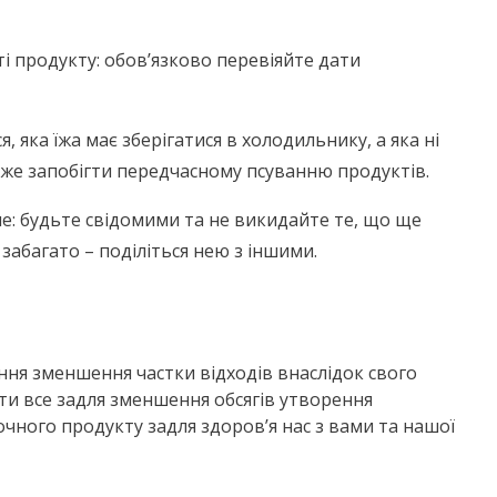
і продукту: обов’язково перевіяйте дати
, яка їжа має зберігатися в холодильнику, а яка ні
може запобігти передчасному псуванню продуктів.
вне: будьте свідомими та не викидайте те, що ще
 забагато – поділіться нею з іншими.
ння зменшення частки відходів внаслідок свого
ти все задля зменшення обсягів утворення
чного продукту задля здоров’я нас з вами та нашої