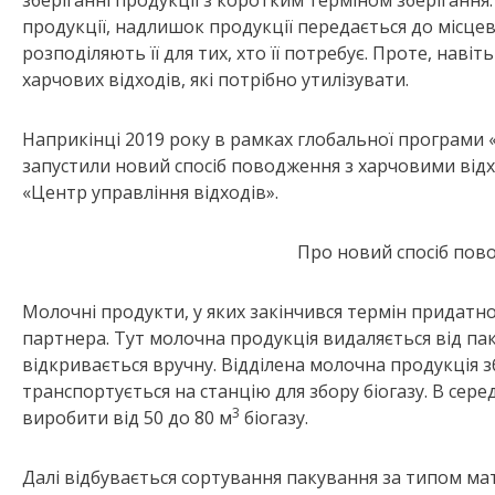
зберіганні продукції з коротким терміном зберігання
продукції, надлишок продукції передається до місцеви
розподіляють її для тих, хто її потребує. Проте, наві
харчових відходів, які потрібно утилізувати.
Наприкінці 2019 року в рамках глобальної програми 
запустили новий спосіб поводження з харчовими ві
«Центр управління відходів».
Про новий спосіб пов
Молочні продукти, у яких закінчився термін придатн
партнера. Тут молочна продукція видаляється від па
відкривається вручну. Відділена молочна продукція 
транспортується на станцію для збору біогазу. В сер
3
виробити від 50 до 80 м
біогазу.
Далі відбувається сортування пакування за типом ма