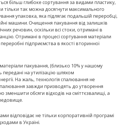
ється більш глибоке сортування за видами пластику,
ки тільки так можна досягнути максимального
ування упаковка, яка підлягає подальшій переробці,
ийні машини. Очищення пакування від залишків
ічних речовин, оскільки всі стоки, отримані в
танцію. Отримані в процесі сортування матеріали
а переробні підприємства в якості вторинної
 матеріали пакування, (близько 10% у нашому
ь передані на утилізацію шляхом
ргії. На жаль, технологія спалювання не
 спалювання завжди призводять до утворення
но зменшити обсяги відходів на сміттєзвалищі, а
редовище.
ами відповідає не тільки корпоративній програмі
дходами в Україні.