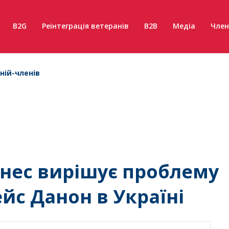
B2G
Реінтеграція ветеранів
B2B
Медіа
Член
ній-членів
знес вирішує проблему
ейс Данон в Україні