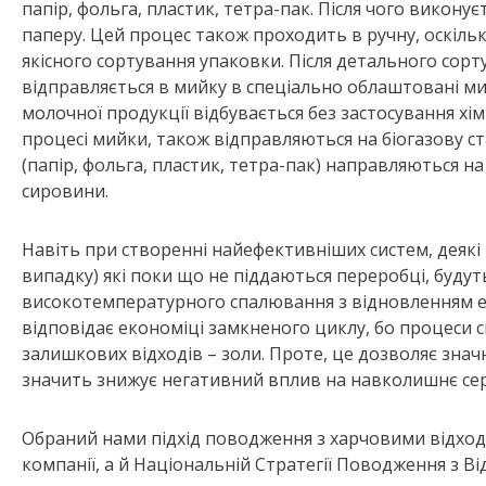
папір, фольга, пластик, тетра-пак. Після чого викону
паперу. Цей процес також проходить в ручну, оскіль
якісного сортування упаковки. Після детального сорт
відправляється в мийку в спеціально облаштовані м
молочної продукції відбувається без застосування хім
процесі мийки, також відправляються на біогазову с
(папір, фольга, пластик, тетра-пак) направляються н
сировини.
Навіть при створенні найефективніших систем, деякі
випадку) які поки що не піддаються переробці, будут
високотемпературного спалювання з відновленням ене
відповідає економіці замкненого циклу, бо процеси
залишкових відходів – золи. Проте, це дозволяє знач
значить знижує негативний вплив на навколишнє се
Обраний нами підхід поводження з харчовими відход
компанії, а й Національній Стратегії Поводження з Ві