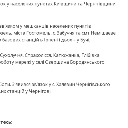
к у населених пунктах Київщини та Чернігівщини,
 зв’язком у мешканців населених пунктів
зель, міста Гостомель, с. Забуччя та смт Немішаєве.
зових станцій в Ірпені і двох – у Бучі.
ухолуччя, Страхолісся, Катюжанка, Глібівка,
роботу мережі у селі Озерщина Бородянського
и. З’явився зв’язок у с. Халявин Чернігівського
х станцій у Чернігові.
тесь: