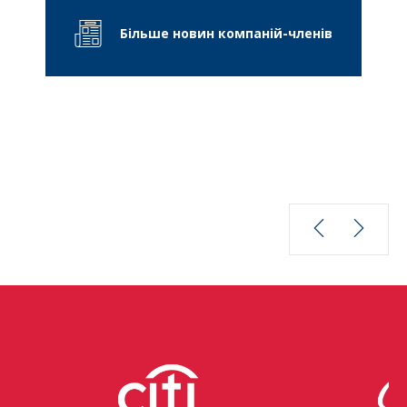
Більше новин компаній-членів