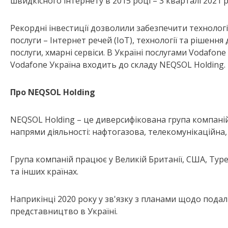
швидкісного інтернету в 2015 році – 3 кварталі 2021
Рекордні інвестиції дозволили забезпечити технологі
послуги – Інтернет речей (IoT), технології та рішення 
послуги, хмарні сервіси. В Україні послугами Vodafone
Vodafone Україна входить до складу NEQSOL Holding.
Про NEQSOL Holding
NEQSOL Holding – це диверсифікована група компаній,
напрями діяльності: нафтогазова, телекомунікаційна, 
Група компаній працює у Великій Британії, США, Туречч
та інших країнах.
Наприкінці 2020 року у зв'язку з планами щодо подал
представництво в Україні.