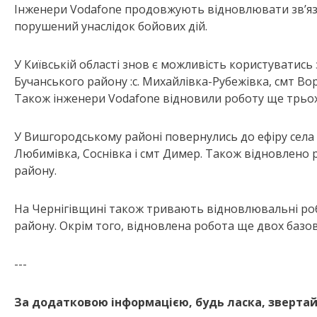
Інженери Vodafone продовжують відновлювати зв’язо
порушений унаслідок бойових дій.
У Київській області знов є можливість користуватись
Бучанського району :с. Михайлівка-Рубежівка, смт Вор
Також інженери Vodafone відновили роботу ще трьох ба
У Вишгородському районі повернулись до ефіру села С
Любимівка, Соснівка і смт Димер. Також відновлено 
району.
На Чернігівщині також тривають відновлювальні робот
району. Окрім того, відновлена робота ще двох базови
---
За додатковою інформацією, будь ласка, звертай