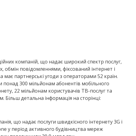
ційних компаній, що надає широкий спектр послуг,
х, обмін повідомленнями, фіксований інтернет і
а має партнерські угоди з операторами 52 країн.
ги понад 300 мільйонам абонентів мобільного
рнету, 22 мільйонам користувачів ТВ-послуг та
м. Більш детальна інформація на сторінці:
анія, що надає послуги швидкісного інтернету 3G і
afone у період активного будівництва мереж