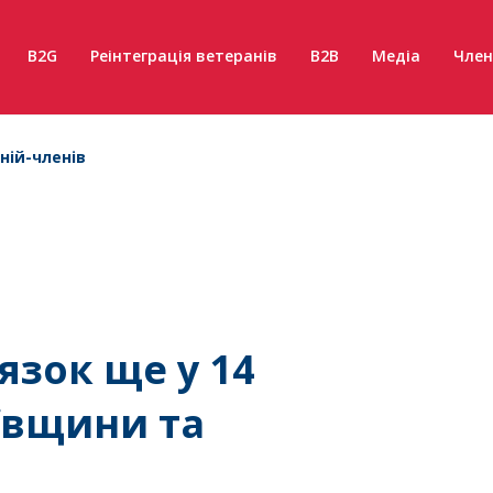
B2G
Реінтеграція ветеранів
B2B
Медіа
Член
ній-членів
язок ще у 14
ївщини та