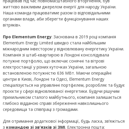
працював під час повномасштабного вторгнення, був
життєво важливим джерелом енергії для народу України.
Наша команда працюватиме разом із відповідальними
органами влади, аби зберегти функціонування наших
вітряків».
Про
Elementum
Energy
: Заснована в 2019 році компанія
Elementum Energy Limited швидко стала найбільшим
міжнародним інвестором у відновлювану енергетику України.
Компанія зі штаб-квартирою в Лондоні консолідувала
потужне портфоліо, що включає сонячні та вітрові
електростанції у різних куточках України, загальною
встановленою потужністю 636 МВт. Маючи операційні
центри в Києві, Лондоні та Одесі, Elementum Energy
спеціалізується на управлінні портфелем, розробляє та будує
проєкти у сфері відновлюваної енергетики. Будучи рішучим
прихильником сталого майбутнього, компанія залишається
глибоко відданою справі збереження навколишнього
середовища та співпраці з громадами.
Для отримання додаткової інформації, будь ласка, зв’яжіться
з
командою зі зв’язків зі ЗМІ
. Електронна пошта: