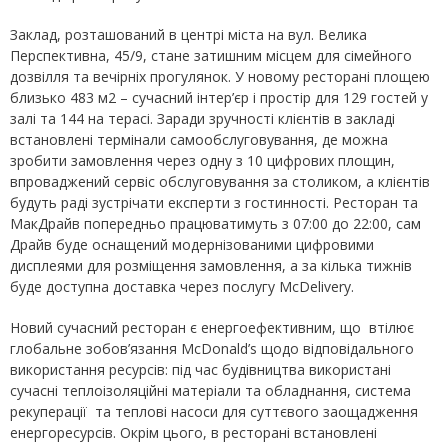
Заклад, розташований в центрі міста на вул. Велика
Перспективна, 45/9, стане затишним місцем для сімейного
дозвілля та вечірніх прогулянок. У новому ресторані площею
близько 483 м2 – сучасний інтер’єр і простір для 129 гостей у
залі та 144 на терасі. Заради зручності клієнтів в закладі
встановлені термінали самообслуговування, де можна
зробити замовлення через одну з 10 цифрових площин,
впроваджений сервіс обслуговування за столиком, а клієнтів
будуть раді зустрічати експерти з гостинності. Ресторан та
МакДрайв попередньо працюватимуть з 07:00 до 22:00, сам
Драйв буде оснащений модернізованими цифровими
дисплеями для розміщення замовлення, а за кілька тижнів
буде доступна доставка через послугу McDelivery.
Новий сучасний ресторан є енергоефективним, що втілює
глобальне зобов’язання McDonald’s щодо відповідального
використання ресурсів: під час будівництва використані
сучасні теплоізоляційні матеріали та обладнання, система
рекуперації та теплові насоси для суттєвого заощадження
енергоресурсів. Окрім цього, в ресторані встановлені