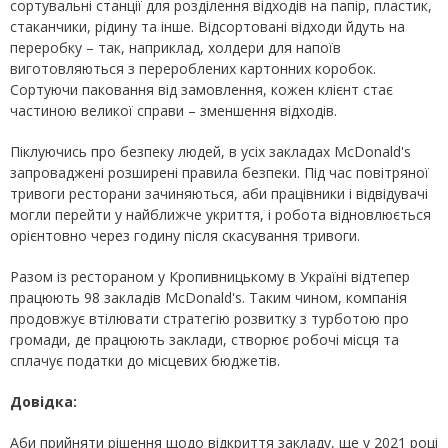
сортувальні станції для розділення відходів на папір, пластик,
стаканчики, рідину та інше. Відсортовані відходи йдуть на
переробку – так, наприклад, холдери для напоїв
виготовляються з перероблених картонних коробок.
Сортуючи паковання від замовлення, кожен клієнт стає
частиною великої справи – зменшення відходів.
Піклуючись про безпеку людей, в усіх закладах McDonald's
запроваджені розширені правила безпеки. Під час повітряної
тривоги ресторани зачиняються, аби працівники і відвідувачі
могли перейти у найближче укриття, і робота відновлюється
орієнтовно через годину після скасування тривоги.
Разом із рестораном у Кропивницькому в Україні відтепер
працюють 98 закладів McDonald's. Таким чином, компанія
продовжує втілювати стратегію розвитку з турботою про
громади, де працюють заклади, створює робочі місця та
сплачує податки до місцевих бюджетів.
Довідка:
Аби прийняти рішення щодо відкриття закладу, ще у 2021 році