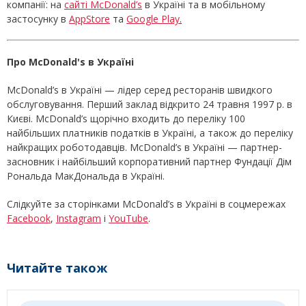
компанії: на
сайті McDonald’s
в Україні та в мобільному
застосунку в
AppStore
та
Google Play
.
Про McDonald's в Україні
McDonald’s в Україні — лідер серед ресторанів швидкого
обслуговування. Перший заклад відкрито 24 травня 1997 р. в
Києві. McDonald’s щорічно входить до переліку 100
найбільших платників податків в Україні, а також до переліку
найкращих роботодавців. McDonald’s в Україні — партнер-
засновник і найбільший корпоративний партнер Фундації Дім
Рональда МакДональда в Україні.
Слідкуйте за сторінками McDonald’s в Україні в соцмережах
Facebook
,
Instagram
і
YouTube
.
Читайте також