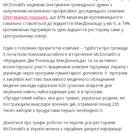
McDonald’s ініціював опитування громадської думки з
залученням незалежної професійної дослідницької компанії.
Опитування показало
, що 85% мешканців Кропивницького
схвально ставляться до відкриття МакДональдз у місті, а 74%
кропивничан підтримують ідею відкриття ресторану саме у
Центральному сквері.
Один з головних пріоритетів компанії – турбота про громади.
З початком повномасштабного вторгнення McDonald’s із
«Фундацією Дім Рональда МакДональда» та за активної
волонтерської участі працівників компанії підтримує Україну і
українців через програми гуманітарної допомоги. У програмі
з закупівлі життєво важливого медичного обладнання
медичні заклади одержали 620 сучасних апаратів для
лікування навіть найскладніших ран. А в програмі
«Продуктовий набір», яка досі триває, українські родини, які
постраждали внаслідок воєнних дій, отримали понад 235
тисяч наборів з продуктами першої необхідності.
Дізнатися про графік роботи та перелік усіх ресторанів
McDonald’s в Україні можна з офіційних джерел інформації