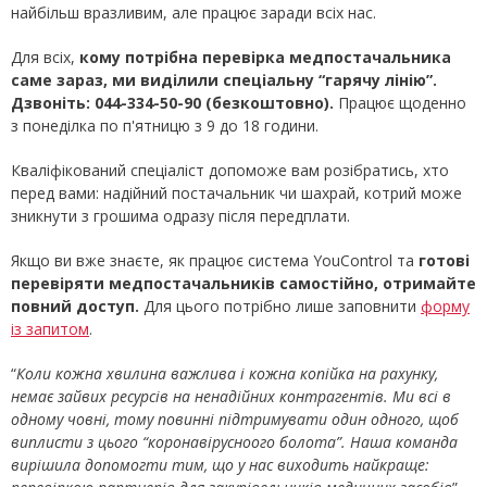
найбільш вразливим, але працює заради всіх нас.
Для всіх,
кому потрібна перевірка медпостачальника
саме зараз, ми виділили спеціальну “гарячу лінію”.
Дзвоніть: 044-334-50-90 (безкоштовно).
Працює щоденно
з понеділка по п'ятницю з 9 до 18 години.
Кваліфікований спеціаліст допоможе вам розібратись, хто
перед вами: надійний постачальник чи шахрай, котрий може
зникнути з грошима одразу після передплати.
Якщо ви вже знаєте, як працює система YouControl та
готові
перевіряти медпостачальників самостійно, отримайте
повний доступ.
Для цього потрібно лише заповнити
форму
із запитом
.
“
Коли кожна хвилина важлива і кожна копійка на рахунку,
немає зайвих ресурсів на ненадійних контрагентів. Ми всі в
одному човні, тому повинні підтримувати один одного, щоб
виплисти з цього “коронавірусноого болота”. Наша команда
вирішила допомогти тим, що у нас виходить найкраще: