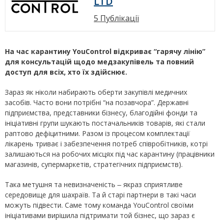
LTD
5 Публікації
Н
а час карантину YouControl відкриває “гарячу лінію”
для консультацій щодо медзакупівель та повний
доступ для всіх, хто їх здійснює.
Зараз як ніколи набирають оберти закупівлі медичних
засобів. Часто вони потрібні “на позавчора”. Державні
підприємства, представники бізнесу, благодійні фонди та
ініціативні групи шукають постачальників товарів, які стали
раптово дефіцитними. Разом із процесом комплектації
лікарень триває і забезпечення потреб співробітників, котрі
залишаються на робочих місцях під час карантину (працівники
магазинів, супермаркетів, стратегічних підприємств).
Така метушня та невизначеність ‒ якраз сприятливе
середовище для шахраїв. Та й старі партнери в такі часи
можуть підвести. Саме тому команда YouControl своїми
ініціативами вирішила підтримати той бізнес, що зараз є