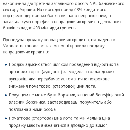
накопичили дві третини загального обсягу NPL банківського
сектору України. На сьогодні понад 63% кредитного
портфелю державних банків визнано непрацюючим, а
загальна сума портфелю непрацюючих кредитів державних
банків складає 403 мільярди гривень.
Процедура продажу непрацюючих кредитів, викладена в
Умовах, встановлює такі основні правила продажу
непрацюючих кредитів:
Продаж здійснюється шляхом проведення відкритих та
прозорих торгів (аукціонів) за моделлю голландських
аукціонів, яка передбачає автоматичне покрокове
зниження початкової (стартової) ціни лота.
Покупцем не може бути боржник, кінцевий бенефіціарний
власник боржника, заставодавець, поручитель або
пов'язана з ними особа.
Початкова (стартова) ціна лота та мінімальна ціна
продажу мають визначатися відповідно до вимог,