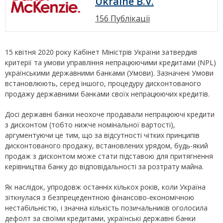
Ukraine B.V.
156 Публікації
15 квітня 2020 року Кабінет Міністрів України затвердив
критерії та умови управління непрацюючими кредитами (NPL)
українськими державними банками (Умови). Зазначені Умови
встановлюють, серед іншого, процедуру дисконтованого
продажу державними банками своїх непрацюючих кредитів.
Досі державні банки неохоче продавали непрацюючі кредити
з дисконтом (тобто нижче номінальної вартості),
аргументуючи це тим, що за відсутності чітких принципів
дисконтованого продажу, встановлених урядом, будь-який
продаж з дисконтом може стати підставою для притягнення
керівництва банку до відповідальності за розтрату майна.
Як наслідок, упродовж останніх кількох років, коли Україна
зіткнулася з безпрецедентною фінансово-економічною
нестабільністю, і значна кількість позичальників оголосила
дефолт за своїми кредитами, українські державні банки