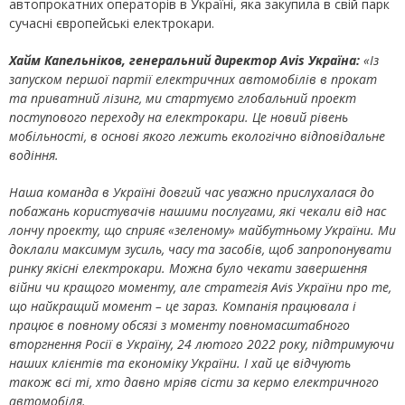
автопрокатних операторів в Україні, яка закупила в свій парк
сучасні європейські електрокари.
Хайм Капельніков, генеральний директор Avis Україна:
«Із
запуском першої партії електричних автомобілів в прокат
та приватний лізинг
, ми стартуємо глобальний проект
поступового переходу на електрокари. Це новий рівень
мобільності, в основі якого лежить
екологічно відповідальне
водіння
.
Наша команда
в Україні
довгий час уважно прислухалася до
побажань користувачів нашими послугами, які чекали від нас
лончу проекту, що сприяє «зеленому» майбутньому України.
М
и
доклали максимум зусиль, часу та засобів, щоб запропонувати
ринку
якісні електрокари. Можна було чекати завершення
війни чи кращого моменту, але стратегія
Avis
України про те,
що найкращий момент – це зараз. Компанія працювала і
працює в повному обсязі з моменту повномасштабного
вторгнення Росії в Україну, 24 лютого 2022 року, підтримуючи
наших клієнтів та економіку України. І хай це відчують
також всі ті, хто давно мріяв сісти за кермо електричного
автомобіля.