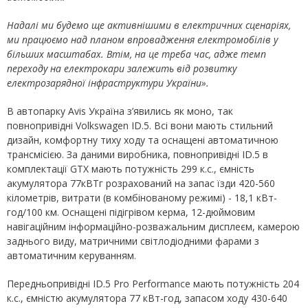
Надалі ми будемо ще активнішими в електричних сценаріях,
ми працюємо над планом впровадження електромобілів у
більших масштабах. Втім, на це треба час
,
а
дже темп
переходу на електрокари
залежить від розвитку
електрозарядної інфраструктури України».
В автопарку Avis Україна з’явились як моно, так
повнопривідні Volkswagen ID.5. Всі вони мають стильний
дизайн, комфортну тиху ходу та оснащені автоматичною
трансмісією. За даними виробника, повнопривідні ID.5 в
комплектації GTX мають потужність 299 к.с., ємність
акумулятора 77кВТг розрахований на запас їзди 420-560
кілометрів, витрати (в комбінованому режимі) - 18,1 кВт-
год/100 км. Оснащені підігрівом керма, 12-дюймовим
навігаційним інформаційно-розважальним дисплеєм, камерою
заднього виду, матричними світлодіодними фарами з
автоматичним керуванням.
Передньопривідні ID.5 Pro Performance мають потужність 204
к.с., ємністю акумулятора 77 кВт-год, запасом ходу 430-640