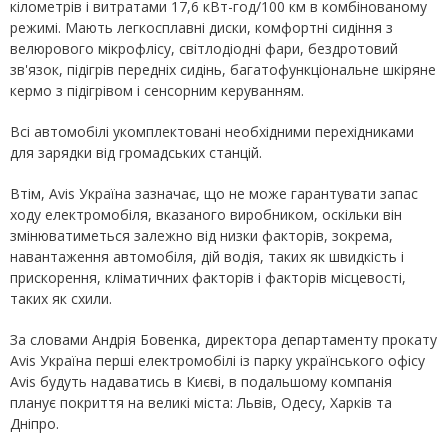
кілометрів і витратами 17,6 кВт-год/100 км в комбінованому
режимі. Мають легкосплавні диски, комфортні сидіння з
велюрового мікрофлісу, світлодіодні фари, бездротовий
зв'язок, підігрів передніх сидінь, багатофункціональне шкіряне
кермо з підігрівом і сенсорним керуванням.
Всі автомобілі укомплектовані необхідними перехідниками
для зарядки від громадських станцій.
Втім, Avis Україна зазначає, що не може гарантувати запас
ходу електромобіля, вказаного виробником, оскільки він
змінюватиметься залежно від низки факторів, зокрема,
навантаження автомобіля, дій водія, таких як швидкість і
прискорення, кліматичних факторів і факторів місцевості,
таких як схили.
За словами Андрія Бовенка, директора департаменту прокату
Avis Україна перші електромобілі із парку українського офісу
Avis будуть надаватись в Києві, в подальшому компанія
планує покриття на великі міста: Львів, Одесу, Харків та
Дніпро.