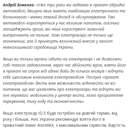
Андрій Бовенко:
«
Уже три роки ми надаємо в прокат гібридні
автомобілі, двигуни яких мають комбінацію електричного та
бензинового і маємо певний досвід їх обслуговування. Такі
автомобілі користуються у нас великим попитом, оскільки
заощаджу
ють
гроші, які
наші користувачі
зазвичай
витрача
ють
на пальне
. Нові електрокари
не тільки
ще
економніші
, але
й
принес
уть
величезний внесок у захист
навколишнього середовища
України
.
Якщо ви тільки мріяли їздити на електрокарі і не дозволяли
собі такого задоволення, зараз час здійснити мрію, взяти його
в прокат на строк від однієї доби до кількох місяців і відчути
себе щасливим власником електромобіля. Послуга «прокат
електромобіля» дасть вам можливість відповісти на всі
питання, що вас цікавлять про електрокари та відчути всі
їхні переваги
: мобільність у центрі міста, легке пріоритетне
паркування, тиху ходу та економічність».
Якщо електрокар ID.5 буде потрібен на довгий термін, від
року і більше, Avis Україна рекомендує взяти його в
приватний лізинг AvisMAX, з максимальним сервісом. Вартість