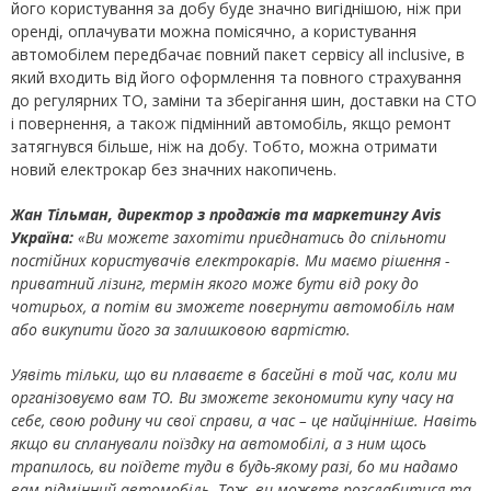
його користування за добу буде значно вигіднішою, ніж при
оренді, оплачувати можна помісячно, а користування
автомобілем передбачає повний пакет сервісу all inclusive, в
який входить від його оформлення та повного страхування
до регулярних ТО, заміни та зберігання шин, доставки на СТО
і повернення, а також підмінний автомобіль, якщо ремонт
затягнувся більше, ніж на добу. Тобто, можна отримати
новий електрокар без значних накопичень.
Жан Тільман
, директор з продажів та маркетингу
Avis
Україна
:
«Ви можете захотіти
приєдн
атись
до
спільноти
постійних користувачів електрокарів. Ми маємо рішення -
приватний лізинг, термін якого може бути від року до
чотирьох, а потім ви зможете повернути автомобіль нам
або викупити його за залишковою вартістю.
Уявіть тільки, що ви плаваєте в басейні в той час, коли ми
організовуємо вам ТО. Ви зможете зекономити купу часу на
себе, свою родину чи свої справи, а час – це найцінніше. Навіть
якщо ви спланували поїздку на автомобілі, а з ним щось
трапилось, ви поїдете туди в будь-якому разі, бо ми надамо
вам підмінний автомобіль. Тож, ви можете розслабитися та