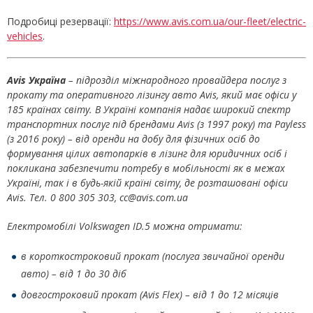
Подробиці резервації:
https://www.avis.com.ua/our-fleet/electric-
vehicles
.
Avis Україна
– підрозділ міжнародного провайдера послуг з
прокату та оперативного лізингу авто Avis, який має офіси у
185 країнах світу. В Україні компанія надає широкий спектр
транспортних послуг під брендами Avis (з 1997 року) та Payless
(з 2016 року) – від оренди на добу для фізичних осіб до
формування цілих автопарків в лізинг для юридичних осіб і
покликана забезпечити потребу в мобільності як в межах
Україні, так і в будь-якій країні світу, де розташовані офіси
Avis. Тел. 0 800 305 303,
cc
@
avis
.
com
.
ua
Електромобілі
Volkswagen
ID
.5
можна отримати:
в короткостроковий прокат (послуга звичайної оренди
авто) – від 1 до
30
д
і
б
довгостроковий прокат (Avis Flex) – від 1 до 12 місяців