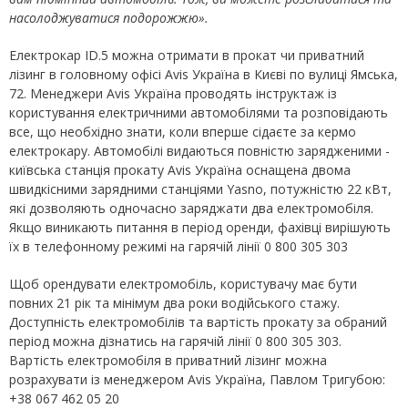
насолоджуватися подорожжю».
Електрокар ID.5 можна отримати в прокат чи приватний
лізинг в головному офісі Avis Україна в Києві по вулиці Ямська,
72. Менеджери Avis Україна проводять інструктаж із
користування електричними автомобілями та розповідають
все, що необхідно знати, коли вперше сідаєте за кермо
електрокару. Автомобілі видаються повністю зарядженими -
київська станція прокату Avis Україна оснащена двома
швидкісними зарядними станціями Yasno, потужністю 22 кВт,
які дозволяють одночасно заряджати два електромобіля.
Якщо виникають питання в період оренди, фахівці вирішують
їх в телефонному режимі на гарячій лінії 0 800 305 303
Щоб орендувати електромобіль, користувачу має бути
повних 21 рік та мінімум два роки водійського стажу.
Доступність електромобілів та вартість прокату за обраний
період можна дізнатись на гарячій лінії 0 800 305 303.
Вартість електромобіля в приватний лізинг можна
розрахувати із менеджером Avis Україна, Павлом Тригубою:
+38 067 462 05 20