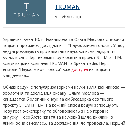
TRUMAN
5 Публікації
Українські вчені Юлія Іванчикова та Ольга Маслова створили
подкаст про жінок-дослідниць — “Наука: жіночі голоси”. У шоу
ведучі розказують про видатних науковиць, чиї відкриття
змінили світ. Партнерами шоу є освітній проєкт STEM is FEM,
комунікаційна компанія TRUMAN та Speka.media. Перші
епізоди “Наука: жіночі голоси” вже
доступні
на подкаст-
майданчиках.
Обидві ведучі є популяризаторками науки. Юлія Іванчикова —
зоологиня та дослідниця океану, Ольга Маслова —
кандидатка біологічних наук та амбасадорка освітнього
проєкту STEM is FEM. На кожний епізод ведучі запрошують
нову гостю-експертку та обговорюють з нею героїню
випуску: її особисте життя та науковий шлях, виклики, з
якими вона стикалась, та дослідження. які проводила. Перший