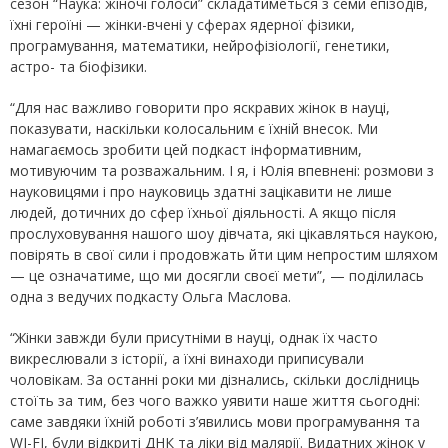
сезон “Наука: жіночі голоси” складатиметься з семи епізодів,
їхні героїні — жінки-вчені у сферах ядерної фізики,
програмування, математики, нейрофізіології, генетики,
астро- та біофізики.
“Для нас важливо говорити про яскравих жінок в науці,
показувати, наскільки колосальним є їхній внесок. Ми
намагаємось зробити цей подкаст інформативним,
мотивуючим та розважальним. І я, і Юлія впевнені: розмови з
науковицями і про науковиць здатні зацікавити не лише
людей, дотичних до сфер їхньої діяльності. А якщо після
прослуховування нашого шоу дівчата, які цікавляться наукою,
повірять в свої сили і продовжать йти цим непростим шляхом
— це означатиме, що ми досягли своєї мети”, — поділилась
одна з ведучих подкасту Ольга Маслова.
“Жінки завжди були присутніми в науці, однак їх часто
викреслювали з історії, а їхні винаходи приписували
чоловікам. За останні роки ми дізнались, скільки дослідниць
стоїть за тим, без чого важко уявити наше життя сьогодні:
саме завдяки їхній роботі з’явились мови програмування та
WI-FI, були відкриті ДНК та ліки від малярії. Видатних жінок у