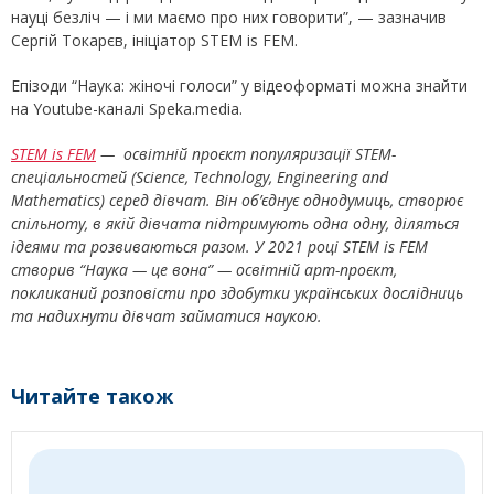
науці безліч — і ми маємо про них говорити”, — зазначив
Сергій Токарєв, ініціатор STEM is FEM.
Епізоди “Наука: жіночі голоси” у відеоформаті можна знайти
на Youtube-каналі Speka.media.
STEM is FEM
— освітній проєкт популяризації STEM-
спеціальностей (Science, Technology, Engineering and
Mathematics) серед дівчат. Він об’єднує однодумиць, створює
спільноту, в якій дівчата підтримують одна одну, діляться
ідеями та розвиваються разом. У 2021 році STEM is FEM
створив “Наука — це вона” — освітній арт-проєкт,
покликаний розповісти про здобутки українських дослідниць
та надихнути дівчат займатися наукою.
Читайте також