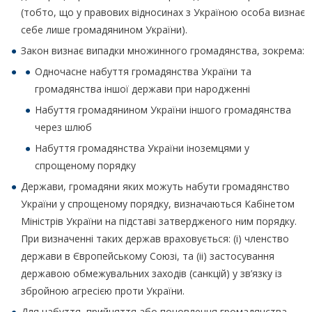
(тобто, що у правових відносинах з Україною особа визнає
себе лише громадянином України).
Закон визнає випадки множинного громадянства, зокрема:
Одночасне набуття громадянства України та
громадянства іншої держави при народженні
Набуття громадянином України іншого громадянства
через шлюб
Набуття громадянства України іноземцями у
спрощеному порядку
Держави, громадяни яких можуть набути громадянство
України у спрощеному порядку, визначаються Кабінетом
Міністрів України на підставі затвердженого ним порядку.
При визначенні таких держав враховується: (і) членство
держави в Європейському Союзі, та (іі) застосування
державою обмежувальних заходів (санкцій) у зв’язку із
збройною агресією проти України.
Для набуття, прийняття або поновлення громадянства