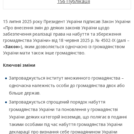
156 Публікації
15 липня 2025 року Президент України підписав Закон України
«Про внесення змін до деяких законів України щодо
забезпечення реалізації права на набуття та збереження
громадянства України» від 18 червня 2025 р. № 4502-IX (далі –
«
Закон
»), яким дозволяється одночасно із громадянством
України мати також інше громадянство.
Ключові зміни
Запроваджується інститут множинного громадянства –
одночасна належність особи до громадянства двох або
більше держав.
Запроваджується спрощений порядок набуття
громадянства України та поновлення у громадянстві
України деяких категорій іноземців, що полягає в поданні
такими особами під час набуття громадянства України
декларації про визнання себе громадянином України