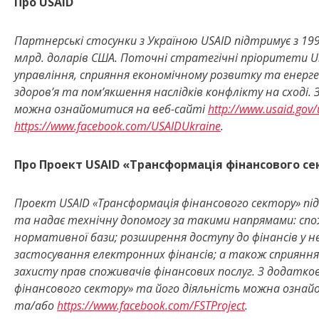
Про USAID
Партнерські стосунки з Україною USAID підтримує з 1992
млрд. доларів США. Поточні стратегічні пріоритети 
управління, сприяння економічному розвитку та енерг
здоров’я та пом’якшення наслідків конфлікту на сході.
можна ознайомитися на веб-сайті
http://www.usaid.gov/
https://www.facebook.com/USAIDUkraine
.
Про Проект USAID «Трансформація фінансового се
Проект USAID «Трансформація фінансового сектору» пі
та надає технічну допомогу за такими напрямами: сп
нормативної бази; розширення доступу до фінансів у н
застосування електронних фінансів; а також сприяння
захисту прав споживачів фінансових послуг. З додатк
фінансового сектору» та його діяльність можна ознай
та/або
https://www.facebook.com/FSTProject
.