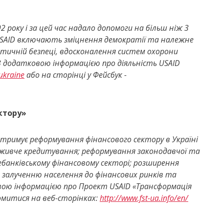
 року і за цей час надало допомоги на більш ніж 3
USAID включають зміцнення демократії та належне
етичній безпеці, вдосконалення систем охорони
 З додатковою інформацією про діяльність USAID
ukraine
або на сторінці у Фейсбук -
ктору»
дтримує реформування фінансового сектору в Україні
оживче кредитування; реформування законодавчої та
ебанківському фінансовому секторі; розширення
 залученню населення до фінансових ринків та
овою інформацією про Проект USAID «Трансформація
омитися на веб-сторінках:
http://www.fst-ua.info/en/