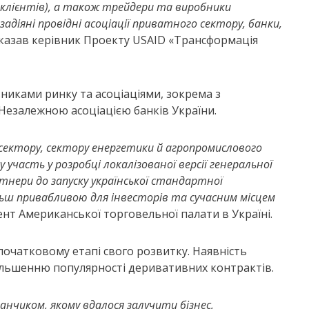
 клієнтів), а також трейдери та виробники
 задіяні провідні асоціації приватного сектору, банки,
казав керівник Проекту USAID «Трансформація
вниками ринку та асоціаціями, зокрема з
езалежною асоціацією банків України.
сектору, сектору енергетики й агропромислового
участь у розробці локалізованої версії генеральної
тнери до запуску української стандартної
льш привабливою для інвесторів та сучасним місцем
ент Американської торговельної палати в Україні.
початковому етапі свого розвитку. Наявність
більшенню популярності деривативних контрактів.
нчиком, якому вдалося залучити бізнес,