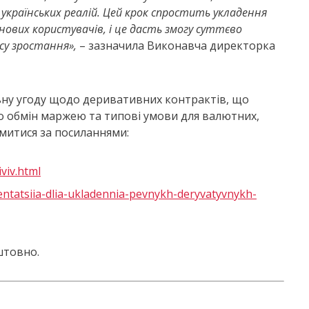
країнських реалій. Цей крок спростить укладення
ових користувачів, і це дасть змогу суттєво
су зростання»,
– зазначила Виконавча директорка
ьну угоду щодо деривативних контрактів, що
о обмін маржею та типові умови для валютних,
митися за посиланнями:
viv.html
tatsiia-dlia-ukladennia-pevnykh-deryvatyvnykh-
штовно.