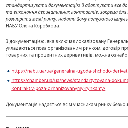
стандартизувати документацію й адаптувати все до у
та виконання деривативних контрактів, зокрема для н
розширити межі ринку, надати йому потужного імпуль
НАБУ Олена Коробкова.
З документацією, яка включає локалізовану Генерал
укладаються поза організованим ринком, договір пр
товарних та процентних деривативів, можна ознайо
https://nabu.ua/ua/generalna-ugoda-shchodo-derivati
https://chamber.ua/ua/news/standartyzovana-dokumen
kontraktiv-poza-orhanizovanymy-rynkamy/
Документація надається всім учасникам ринку безко