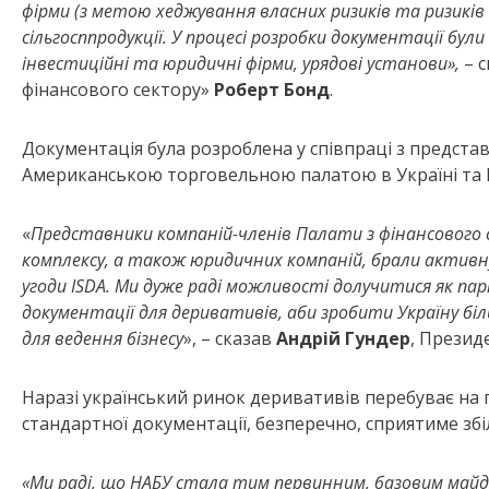
фірми (з метою хеджування власних ризиків та ризиків
сільгосппродукції. У процесі розробки документації були
інвестиційні та юридичні фірми, урядові установи»,
– с
фінансового сектору»
Роберт Бонд
.
Документація була розроблена у співпраці з предста
Американською торговельною палатою в Україні та Н
«
Представники компаній-членів Палати з фінансового 
комплексу, а також юридичних компаній, брали активну 
угоди ISDA. Ми дуже раді можливості долучитися як пар
документації для деривативів, аби зробити Україну бі
для ведення бізнесу
», – сказав
Андрій Гундер
, Презид
Наразі український ринок деривативів перебуває на 
стандартної документації, безперечно, сприятиме з
«Ми раді, що НАБУ стала тим первинним, базовим майда