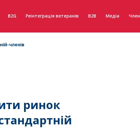
B2G
Реінтеграція ветеранів
B2B
Медіа
Член
ній-членів
тити ринок
стандартній