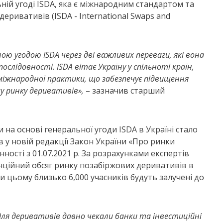
ній угоді ISDA, яка є міжнародним стандартом та
еривативів (ISDA - International Swaps and
ою угодою ISDA через дві важливих переваги, які вона
ослідовності. ISDA вітає Україну у спільноті країн,
міжнародної практики, що забезпечує підвищення
у ринку деривативів»,
– зазначив старший
на основі генеральної угоди ISDA в Україні стало
 у новій редакції Закон України «Про ринки
нності з 01.07.2021 р. За розрахунками експертів
нційний обсяг ринку позабіржових деривативів в
ри цьому близько 6,000 учасників будуть залучені до
для деривативів давно чекали банки та інвестиційні