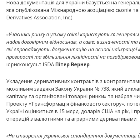
Нова документація для України базується на генераль
яка опублікована Міжнародною асоціацією свопів та д
Derivatives Association, Inc.).
«
Учасники ринку в усьому світі користуються генеральн
надає договірним відносинам, а саме: визначеності та п
які впроваджують документацію на основі найкращої 
прозорості та збільшення ліквідності на позабіржовом
юрисконсульт ISDA
Пітер
Вернер
.
Укладення деривативних контрактів з контрагентами 
можливим завдяки Закону України № 738, який виклав
капіталу та організовані товарні ринки» та набрав чи
Проекту «Трансформація фінансового сектору», поте
Україні оцінюється в 15 млрд. доларів США на рік, і п
операцій з валютними та аграрними деривативами.
«На створення української стандартної документації 