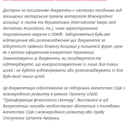
Доступні за посиланням документи є частково похідними від
захищених авторським правом матеріалів Міжнародної
асоціації зі свопів та деривативів (
International Swaps and
Derivatives Association
,
Inc
.), чиєю зареєстрованою
торговельною маркою є
ISDA
®.
Забороняється будь-яке
відтворення або розповсюдження цих документів за
відсутності прямого дозволу Асоціації у письмовій формі, крім
як з метою оформлення конкретної транзакції.
Завантажуючи ці документи, ви погоджуєтеся та
підтверджуєте, що використовуватиме їх лише для таких
цілей і не будете відтворювати або розповсюджувати їх для
будь-який інших цілей.
Ця документація підготовлена за підтримки Агентства США з
міжнародного розвитку в рамках Проекту
USAID
"Трансформація фінансового сектору". Висловлені в цій
документації погляди необов'язково збігаються з поглядами
Агентства США з міжнародного розвитку або Уряду
Сполучених Штатів Америки.