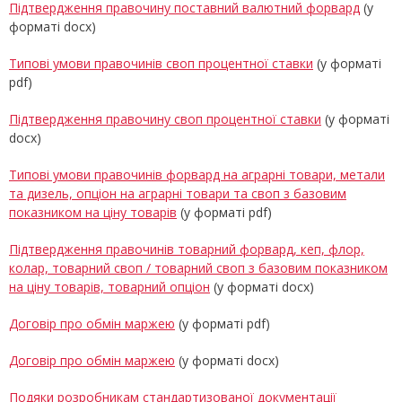
Підтвердження правочину поставний валютний форвард
(у
форматі docx)
Типові умови правочинів своп процентної ставки
(у форматі
pdf)
Підтвердження правочину своп процентної ставки
(у форматі
docx)
Типові умови правочинів форвард на аграрні товари, метали
та дизель, опціон на аграрні товари та своп з базовим
показником на ціну товарів
(у форматі pdf)
Підтвердження правочинів товарний форвард, кеп, флор,
колар, товарний своп / товарний своп з базовим показником
на ціну товарів, товарний опціон
(у форматі docx)
Договір про обмін маржею
(у форматі pdf)
Договір про обмін маржею
(у форматі docx)
Подяки розробникам стандартизованої документації