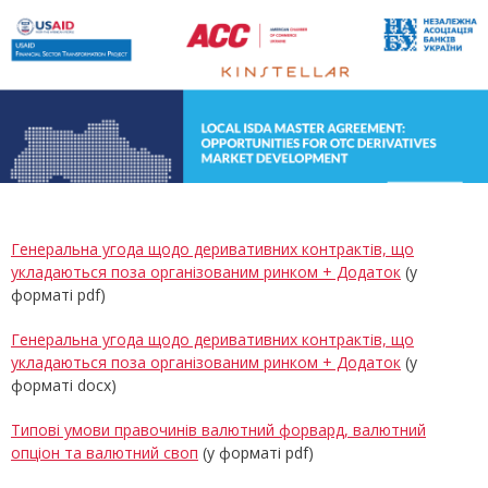
Генеральна угода щодо деривативних контрактів, що
укладаються поза організованим ринком + Додаток
(у
форматі pdf)
Генеральна угода щодо деривативних контрактів, що
укладаються поза організованим ринком + Додаток
(у
форматі docx)
Типові умови правочинів валютний форвард, валютний
опціон та валютний своп
(у форматі pdf)