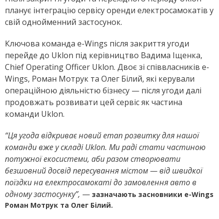
планує інтеграцію сервісу оренди електросамокатів у
свій однойменний застосунок.
Ключова команда e-Wings після закриття угоди
перейде до Uklon під керівництво Вадима Іщенка,
Chief Operating Officer Uklon. Двоє зі співвласників e-
Wings, Роман Мотрук та Олег Білий, які керували
операційною діяльністю бізнесу — після угоди далі
продовжать розвивати цей сервіс як частина
команди Uklon.
“Ця угода відкриває новий етап розвитку для нашої
команди вже у складі Uklon. Ми раді стати частиною
потужної екосистеми, аби разом створювати
безшовний досвід пересування містом — від швидкої
поїздки на електросамокаті до замовлення авто в
одному застосунку”,
—
зазначають засновники e-Wings
Роман Мотрук та Олег Білий.