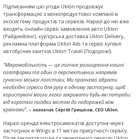
Підписанням цієї угоди Uklon продовжує
трансформацію з монопродуктової компанії в
екосистему продуктів та сервісів. Наразі до неї вже
входять онлайн-сервіс замовлення авто Uklon
(Райдхейлінг), кур’єрська доставка Uklon Delivery,
рекламна платформа Uklon Ads та сервіс купівлі
автобусних квитків Uklon Travel (Подорожі).
“Мікромобільність — це логічне розширення нашої
платформи та один із перспективних напрямів
сучасної міської логістики. Ми прагнемо зібрати
необхідні сервіси для руху в одному застосунку, щоб
користувачі могли легко закривати будь-які потреби:
від короткої поїздки містом до подорожей між
країнами”,
– зазначає Сергій Гришков, СЕО Uklon.
Наразі оренда електросамокатів доступна через
застосунок
e-Wings в 11 містах присутності сервісу.
Після закриття угоди та перехідного періоду Uklon