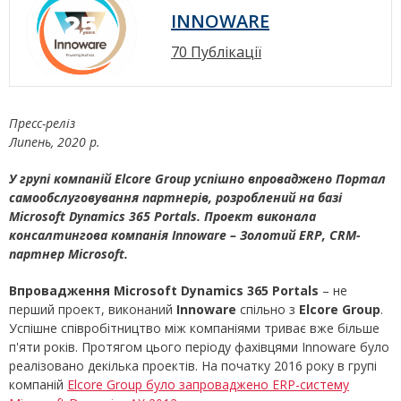
INNOWARE
70 Публікації
Пресс-реліз
Липень, 2020 р.
У групі компаній Elcorе Group успішно впроваджено Портал
самообслуговування партнерів, розроблений на базі
Microsoft Dynamics 365 Portals. Проект виконала
консалтингова компанія Innowarе
–
Золотий ERP, СRM-
партнер Microsoft.
Впровадження
Microsoft Dynamics 365 Portals
– не
перший проект, виконаний
Innowаrе
спільно з
Elcore Group
.
Успішне співробітництво між компаніями триває вже більше
п'яти років. Протягом цього періоду фахівцями Innowаre було
реалізовано декілька проектів. На початку 2016 року в групі
компаній
Elcore Group було запроваджено ERP-систему