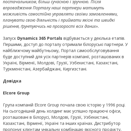
постачальником, більш сучасною і зручною. Після
впровадження Порталу наші партнери матимуть
можливість самостійно управляти своїми замовленнями,
планувати свою діяльність і приймати якісні та швидкі
рішення, ґрунтуючись на прозорості всіх даних».
Запуск
Dynamics 365 Portals
відбувається у декілька етапів.
Першими, доступ до порталу отримали білоруські партнери. У
найближчому майбутньому, Портал самообслуговування
буде доступний для усіх партнерів компанії, розташованих в
Україні, Вірменії, Молдові, Грузії, Узбекистані, Казахстані,
Туркменістані, Азербайджані, Киргизстані.
Довідка
Elcore Group
Група компаній Elcore Group почала свою історію у 1996 році.
На сьогоднішній день холдинг має успішно працюючі офіси,
розташовані в Білорусі, Молдові, Грузії, Узбекистані,
Казахстані, Вірменії, Україні та інших країнах. Дистрибутор
пропонує клієнтам унікальну комбінацію якісного продукту,