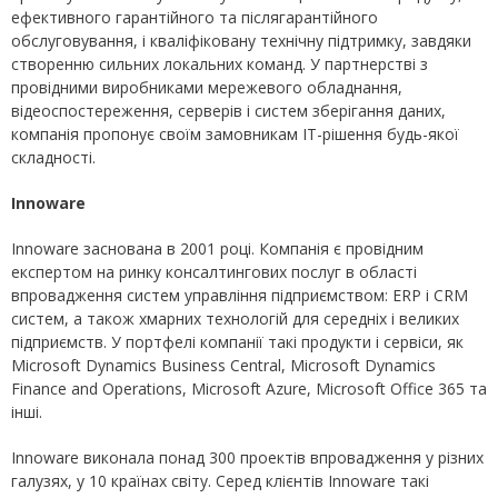
ефективного гарантійного та післягарантійного
обслуговування, і кваліфіковану технічну підтримку, завдяки
створенню сильних локальних команд. У партнерстві з
провідними виробниками мережевого обладнання,
відеоспостереження, серверів і систем зберігання даних,
компанія пропонує своїм замовникам ІТ-рішення будь-якої
складності.
Innoware
Innoware заснована в 2001 році. Компанія є провідним
експертом на ринку консалтингових послуг в області
впровадження систем управління підприємством: ERP і CRM
систем, а також хмарних технологій для середніх і великих
підприємств. У портфелі компанії такі продукти і сервіси, як
Microsoft Dynamics Business Central, Microsoft Dynamics
Finance and Operations, Microsoft Azure, Microsoft Office 365 та
інші.
Innoware виконала понад 300 проектів впровадження у різних
галузях, у 10 країнах світу. Серед клієнтів Innoware такі