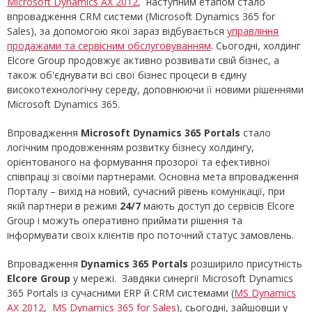
Microsoft Dynamics AX 2012
, наступним етапом стало
впровадження CRM системи (Microsoft Dynamics 365 for
Sales), за допомогою якої зараз відбувається
управління
продажами та сервісним обслуговуванням
. Сьогодні, холдинг
Elcore Group продовжує активно розвивати свій бізнес, а
також об'єднувати всі свої бізнес процеси в єдину
високотехнологічну середу, доповнюючи її новими рішеннями
Microsoft Dynamics 365.
Впровадження
Microsoft Dynamics 365 Portals
стало
логічним продовженням розвитку бізнесу холдингу,
орієнтованого на формування прозорої та ефективної
співпраці зі своїми партнерами. Основна мета впровадження
Порталу – вихід на новий, сучасний рівень комунікації, при
якій партнери в режимі
24/7
мають доступ до сервісів Elcore
Group і можуть оперативно приймати рішення та
інформувати своїх клієнтів про поточний статус замовлень.
Впровадження
Dynamics 365 Portals
розширило присутність
Elcore Group
у мережі. Завдяки синергії Microsoft Dynamics
365 Portals із сучасними ERP й CRM системами (
MS Dynamics
AX 2012
,
MS Dynamics 365 for Sales
), сьогодні, зайшовши у