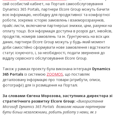
свій особистий кабінет, на Порталі самообслуговування
Dynamics 365 Portals, партнери Elcore Group можуть бачити
всю інформацію, необхідну для продуктивної та комфортної
роботи, зокрема: історію замовлень і взаєморозрахунків,
прайс-листи, включаючи партнерські знижки, ціни, рахунки на
оплату тощо. Вся інформація доступна в розрізі дат, інвойсів,
продуктів, номерів замовлень та ін. Ґрунтуючись на всіх цих
даних, партнери Elcore Group можуть у будь-який момент
доби самостійно сформувати нове замовлення і відстежити
статус існуючого, і, за необхідності, подати звернення до
відділу сервісного обслуговування Elсorе Group.
Також у рамках проекту була виконана інтеграція
Dynamics
365 Portals
із системою
ZOOMOS
, що поставляє
деталізовану інформацію про товари (атрибути, описи,
фотографії) для їх розміщення на Порталі.
За словами Євгена Морозова, заступника директора зі
стратегічного розвитку Elcore Group:
«Використання
Microsoft Dynamics 365 Portals дозволяє нашим партнерам
бути більш незалежними, робить роботу з нами, як з