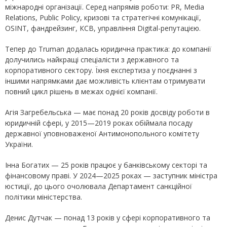
міжнародні організації. Серед напрямів роботи: PR, Media
Relations, Public Policy, кризові та стратегічні комунікації,
OSINT, фандрейзинг, КСВ, управління Digital-репутацією.
Тепер до Truman додалась юридична практика: до компанії
долучились найкращі спеціалісти з державного та
корпоративного сектору. Їхня експертиза у поєднанні з
іншими напрямками дає можливість клієнтам отримувати
повний цикл рішень в межах однієї компанії.
Агія Загребельська — має понад 20 років досвіду роботи в
юридичній сфері, у 2015—2019 роках обіймала посаду
державної уповноваженої Антимонопольного комітету
України.
Інна Богатих — 25 років працює у банківському секторі та
фінансовому праві. У 2024—2025 роках — заступник міністра
юстиції, до цього очолювала Департамент санкційної
політики міністерства.
Денис Дутчак — понад 13 років у сфері корпоративного та