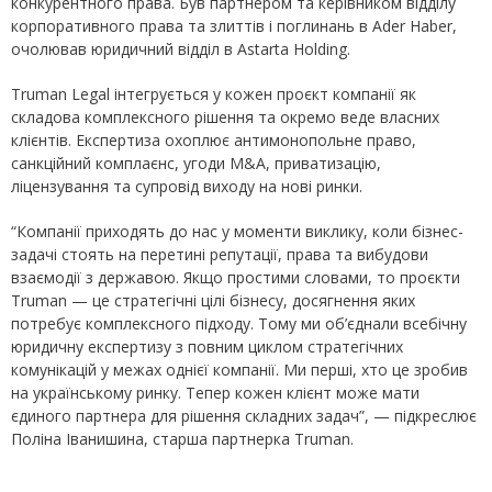
конкурентного права. Був партнером та керівником відділу
корпоративного права та злиттів і поглинань в Ader Haber,
очолював юридичний відділ в Astarta Holding.
Truman Legal інтегрується у кожен проєкт компанії як
складова комплексного рішення та окремо веде власних
клієнтів. Експертиза охоплює антимонопольне право,
санкційний комплаєнс, угоди M&A, приватизацію,
ліцензування та супровід виходу на нові ринки.
“Компанії приходять до нас у моменти виклику, коли бізнес-
задачі стоять на перетині репутації, права та вибудови
взаємодії з державою. Якщо простими словами, то проєкти
Truman — це стратегічні цілі бізнесу, досягнення яких
потребує комплексного підходу. Тому ми об’єднали всебічну
юридичну експертизу з повним циклом стратегічних
комунікацій у межах однієї компанії. Ми перші, хто це зробив
на українському ринку. Тепер кожен клієнт може мати
єдиного партнера для рішення складних задач”, — підкреслює
Поліна Іванишина, старша партнерка Truman.