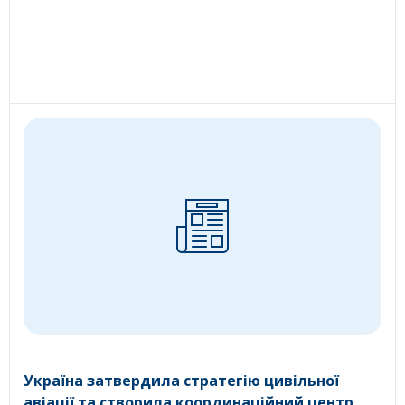
Україна затвердила стратегію цивільної
авіації та створила координаційний центр