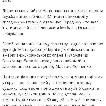
діти.
Лише за минулий рік Національна соціальна сервісна
служба виявила більше 32 тисяч нових сімей у
складних життєвих обставинах. Серед них - понад 5-
ть тисяч дітей, які залишилися без батьківського
піклування.
Запобігання соціальному сирітству - одна з ключових
функції “Міста добра” у Чернівцях. Співзасновник
американо-української компанії ITW Systems,
Олександр Лопатін - вже давно знайомий із
засновницею цього центру Мартою Левченко.
Центр соціальних послуг і притулок для мам з дітьми
у скруті - розташований у чотириповерховому
будинку
Сюди вони приїжджають з усієї України та
.
живуть тут безкоштовно. “Місто добра” має 27
кімнат і може вмістити 80 людей. Там забезпечують
усім необхідним, але головна умова проживання: