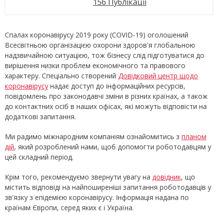
156 Публікації
Спалах коронавірусу 2019 року (COVID-19) оголошений
Всесвітньою організацією охорони здоров'я глобальною
надзвичайною ситуацією, тож бізнесу слід підготуватися до
вирішення низки проблем економічного та правового
характеру. Спеціально створений
Довідковий центр щодо
коронавірусу
надає доступ до інформаційних ресурсів,
повідомлень про законодавчі зміни в різних країнах, а також
до контактних осіб в наших офісах, які можуть відповісти на
додаткові запитання.
Ми радимо міжнародним компаніям ознайомитись з
планом
дій
, який розроблений нами, щоб допомогти роботодавцям у
цей складний період.
Крім того, рекомендуємо звернути увагу на
довідник
, що
містить відповіді на найпоширеніші запитання роботодавців у
зв'язку з епідемією коронавірусу. Інформація надана по
країнам Європи, серед яких є і Україна.