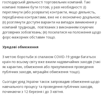
господарській діяльності торговельних компаній. Такі
компанії повинні бути готові, у разі необхідності: (i)
переглянути (або розірвати) контракти, якщо діяльність,
передбачена контрактами, вже не є економічно доцільною;
(іі) розглянути доступні варіанти на випадок виникнення у
компаній труднощів, пов'язаних з виконанням існуючих
договірних зобов'язань; (iii) посилатися на положення щодо
форс-мажорних обставин тощо.
Урядові обмеження
З метою боротьби зі спалахом COVID-19 уряди багатьох
країн по всьому світу вже вжили надзвичайних заходів (такі
як карантин, обмеження або призупинення проведення
публічних заходів, міграційні обмеження тощо).
Сьогодні уряд України також запровадив обмеження щодо
навчального процесу та проведення публічних заходів,
починаючи з 12 березня і до 3 квітня.