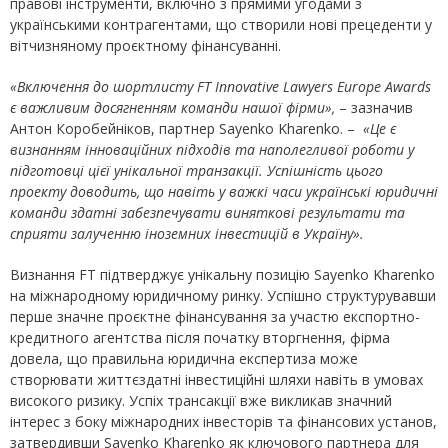
правові інструменти, включно з прямими угодами з
українськими контрагентами, що створили нові прецеденти у
вітчизняному проєктному фінансуванні.
«Включення до шортлисту FT Innovative Lawyers Europe Awards
є важливим досягненням команди нашої фірми»,
– зазначив
Антон Коробейніков, партнер Sayenko Kharenko. –
«Це є
визнанням інноваційних підходів та наполегливої роботи у
підготовці цієї унікальної транзакції. Успішність цього
проекту доводить, що навіть у важкі часи українські юридичні
команди здатні забезпечувати виняткові результати та
сприяти залученню іноземних інвестицій в Україну».
Визнання FT підтверджує унікальну позицію Sayenko Kharenko
на міжнародному юридичному ринку. Успішно структурувавши
перше значне проєктне фінансування за участю експортно-
кредитного агентства після початку вторгнення, фірма
довела, що правильна юридична експертиза може
створювати життєздатні інвестиційні шляхи навіть в умовах
високого ризику. Успіх трансакції вже викликав значний
інтерес з боку міжнародних інвесторів та фінансових установ,
затвердивши Sayenko Kharenko як ключового партнера для