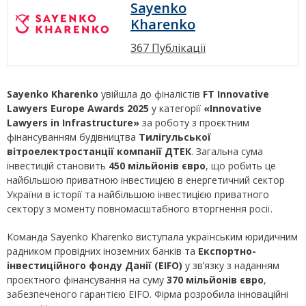
Sayenko
Kharenko
367 Публікації
Sayenko Kharenko
увійшла до фіналістів
FT Innovative
Lawyers Europe Awards 2025
у категорії
«
Innovative
Lawyers in Infrastructure
»
за роботу з проєктним
фінансуванням будівництва
Тилігульської
вітроелектростанції компанії ДТЕК
. Загальна сума
інвестицій становить
450 мільйонів євро
, що робить це
найбільшою приватною інвестицією в енергетичний сектор
України в історії та найбільшою інвестицією приватного
сектору з моменту повномасштабного вторгнення росії.
Команда Sayenko Kharenko виступала українським юридичним
радником провідних іноземних банків та
Експортно-
інвестиційного фонду Данії (EIFO)
у зв’язку з наданням
проєктного фінансування на суму
370 мільйонів євро
,
забезпеченого гарантією EIFO. Фірма розробила інноваційні