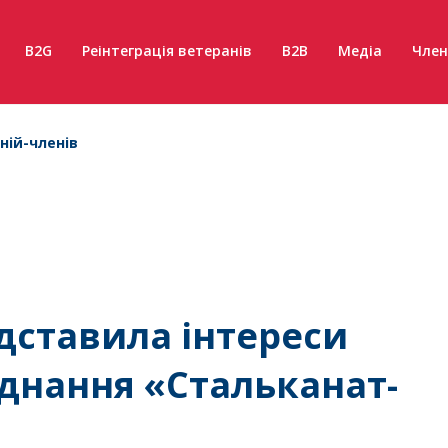
B2G
Реінтеграція ветеранів
B2B
Медіа
Член
ній-членів
дставила інтереси
днання «Стальканат-