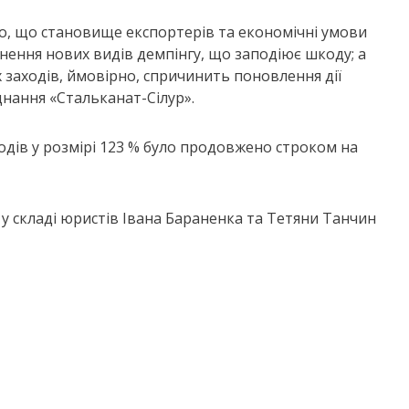
о, що становище експортерів та економічні умови
нення нових видів демпінгу, що заподіює шкоду; а
заходів, ймовірно, спричинить поновлення дії
нання «Стальканат-Сілур».
одів у розмірі 123 % було продовжено строком на
 складі юристів Івана Бараненка та Тетяни Танчин