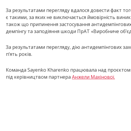
За результатами перегляду вдалося довести факт тог
є такими, за яких не виключається ймовірність виник
також що припинення застосування антидемпінгових 
демпінгу та заподіяння шкоди ПрАТ «Виробниче об’єд
За результатами перегляду, дію антидемпінгових зах
п’ять років.
Команда Sayenko Kharenko працювала над проєктом у
під керівництвом партнера
Анжели Махінової.