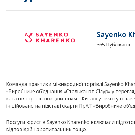
Sayenko K
365 Публікації
Команда практики міжнародної торгівлі Sayenko Kha
«Виробниче об’єднання «Стальканат-Сілур» у перегля
канатів і тросів походженням з Китаю у зв’язку із за
ініційовано на підставі скарги ПрАТ «Виробниче об’є
Послуги юристів Sayenko Kharenko включали підготов
відповідей на запитальник тощо.