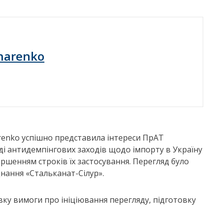
harenko
renko успішно представила інтереси ПрАТ
ді антидемпінгових заходів щодо імпорту в Україну
вершенням строків їх застосування. Перегляд було
днання «Стальканат-Сілур».
ку вимоги про ініціювання перегляду, підготовку