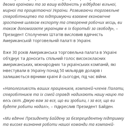
двома країнами та за вашу відданість у відбудові вільної,
мирної та процвітаючої України. Розвиваючи торговельне
співробітництво та підтримуючи взаємне економічне
зростання шляхом експорту та створення робочих місць, ви
також допомагаєте українцям в їх боротьбі за свободу»,
–
Президент Сполучених Штатів висловив вдячність
Американській торговельній палаті в Україні.
Вже 30 років Американська торговельна палата в Україні
об’єднує та доносить спільний голос висококласних
американських, міжнародних та українських компаній, які
інвестували в Україну понад 50 мільярдів доларів і
залишаються вірними країні й сьогодні, під час війни.
«Наполегливість ваших працівників, компаній-членів Палати,
співробітників та їх сімей справді надихають нашу націю та
весь світ. Дякую вам за все, що ви зробили, і за все, що ви
будете робити надалі»,
– підкреслив Президент Байден.
«Ми вдячні Президенту Байдену за безпрецедентну підтримку
та високе визнання роботи нашої команди та компаній-