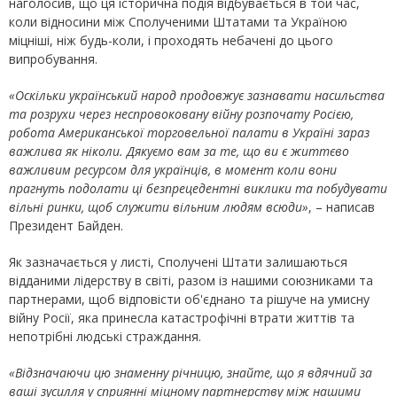
наголосив, що ця історична подія відбувається в той час,
коли відносини між Сполученими Штатами та Україною
міцніші, ніж будь-коли, і проходять небачені до цього
випробування.
«Оскільки український народ продовжує зазнавати насильства
та розрухи через неспровоковану війну розпочату Росією,
робота Американської торговельної палати в Україні зараз
важлива як ніколи. Дякуємо вам за те, що ви є життєво
важливим ресурсом для українців, в момент коли вони
прагнуть подолати ці безпрецедентні виклики та побудувати
вільні ринки, щоб служити вільним людям всюди»
, – написав
Президент Байден.
Як зазначається у листі, Сполучені Штати залишаються
відданими лідерству в світі, разом із нашими союзниками та
партнерами, щоб відповісти об'єднано та рішуче на умисну
війну Росії, яка принесла катастрофічні втрати життів та
непотрібні людські страждання.
«Відзначаючи цю знаменну річницю, знайте, що я вдячний за
ваші зусилля у сприянні міцному партнерству між нашими