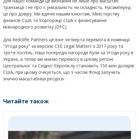
Для нашої команди це визнання не лише про масштаб
транзакції і не про її унікальність чи складність. Насамперед
це про довіру. Ми вдячні нашим клієнтам, Міністерству
фінансів США та Корпорації США з фінансування
міжнародного розвитку (DFC).
Для Redcliffe Partners це вже четверта перемога в номінації
"Угода року" за версією CEE Legal Matters з 2017 року та
третя поспіль. Наші попередні нагороди були за Угоди року в
Україні, а тепер ми маємо перемогу в цілому регіоні
Центральної та Східної Європи.лу становить 150 млн доларів
США, при цьому очікується, що з часом Фонд залучить
значно масштабніші ресурси.
Читайте також