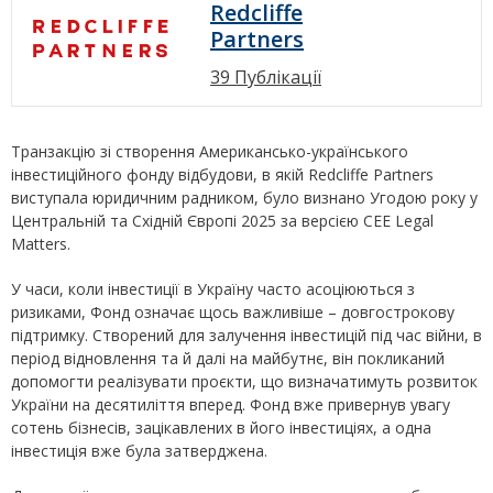
Redcliffe
Partners
39 Публікації
Транзакцію зі створення Американсько-українського
інвестиційного фонду відбудови, в якій Redcliffe Partners
виступала юридичним радником, було визнано Угодою року у
Центральній та Східній Європі 2025 за версією CEE Legal
Matters.
У часи, коли інвестиції в Україну часто асоціюються з
ризиками, Фонд означає щось важливіше – довгострокову
підтримку. Створений для залучення інвестицій під час війни, в
період відновлення та й далі на майбутнє, він покликаний
допомогти реалізувати проєкти, що визначатимуть розвиток
України на десятиліття вперед. Фонд вже привернув увагу
сотень бізнесів, зацікавлених в його інвестиціях, а одна
інвестиція вже була затверджена.