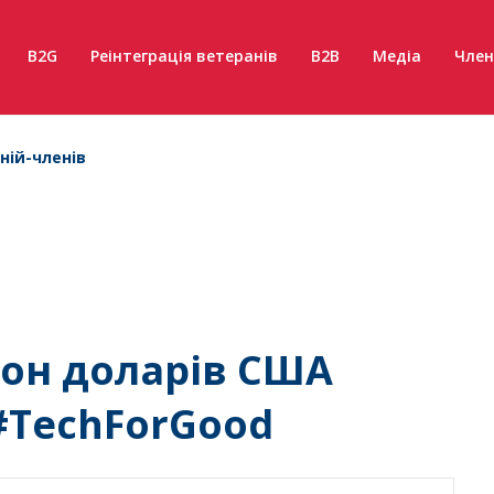
B2G
Реінтеграція ветеранів
B2B
Медіа
Член
ній-членів
йон доларів США
 #TechForGood