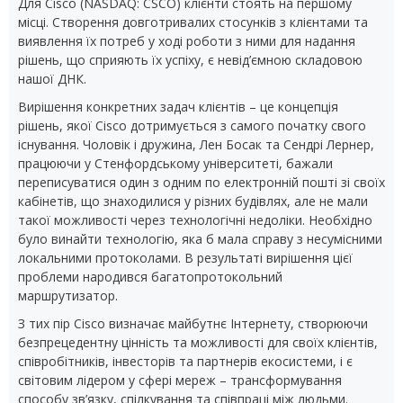
Для Cisco (NASDAQ: CSCO) клієнти стоять на першому
місці. Створення довготривалих стосунків з клієнтами та
виявлення їх потреб у ході роботи з ними для надання
рішень, що сприяють їх успіху, є невід’ємною складовою
нашої ДНК.
Вирішення конкретних задач клієнтів – це концепція
рішень, якої Cisco дотримується з самого початку свого
існування. Чоловік і дружина, Лен Босак та Сендрі Лернер,
працюючи у Стенфордському університеті, бажали
переписуватися один з одним по електронній пошті зі своїх
кабінетів, що знаходилися у різних будівлях, але не мали
такої можливості через технологічні недоліки. Необхідно
було винайти технологію, яка б мала справу з несумісними
локальними протоколами. В результаті вирішення цієї
проблеми народився багатопротокольний
маршрутизатор.
З тих пір Cisco визначає майбутнє Інтернету, створюючи
безпрецедентну цінність та можливості для своїх клієнтів,
співробітників, інвесторів та партнерів екосистеми, і є
світовим лідером у сфері мереж – трансформування
способу зв’язку, спілкування та співпраці між людьми.