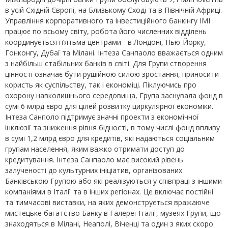
в усій Східній Європі, на Близькому Сході та в Північній Африці.
Управління корпоративного та інвестиційного банкінгу IMI
працює по всьому світу, робота його численних відділень
координується п’ятьма центрами - в Лондоні, Нью-Йорку,
Гонконгу, Дубаї та Мілані. Інтеза Санпаоло вважається одним
з найбільш стабільних банків в світі. Для Групи створення
цінності означає бути рушійною силою зростання, приносити
користь як суспільству, так і економіці. Піклуючись про
охорону навколишнього середовища, Група заснувала фонд в
сумі 6 млрд євро для цілей розвитку циркулярної економіки.
Інтеза Санполо підтримує значні проекти з економічної
інклюзії та зниження рівня бідності, в тому числі фонд впливу
в сумі 1,2 млрд євро для кредитів, які надаються соціальним
групам населення, яким важко отримати доступ до
кредитування. Інтеза Санпаоло має високий рівень
залученості до культурних ініціатив, організованих
Банківською Групою або які реалізуються у співпраці з іншими
компаніями в Італії та в інших регіонах. Це включає постійні
та тимчасові виставки, на яких демонструється вражаюче
мистецьке багатство Банку в Галереї Італії, музеях Групи, що
знаходяться в Мілані, Неаполі, Віченці та один з яких скоро