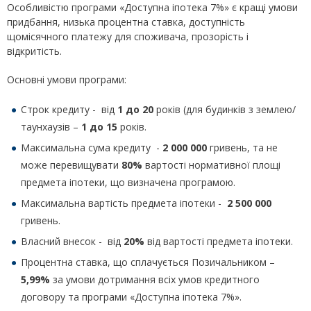
Особливістю програми «Доступна іпотека 7%» є кращі умови
придбання, низька процентна ставка, доступність
щомісячного платежу для споживача, прозорість і
відкритість.
Основні умови програми:
Строк кредиту - від
1 до 20
років (для будинків з землею/
таунхаузів –
1 до 15
років.
Максимальна сума кредиту -
2 000 000
гривень, та не
може перевищувати
80%
вартості нормативної площі
предмета іпотеки, що визначена програмою.
Максимальна вартість предмета іпотеки -
2 500 000
гривень.
Власний внесок - від
20%
від вартості предмета іпотеки.
Процентна ставка, що сплачується Позичальником –
5,99%
за умови дотримання всіх умов кредитного
договору та програми «Доступна іпотека 7%».