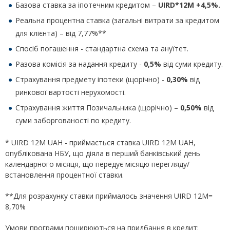
Базова ставка за іпотечним кредитом –
UIRD*12M +4,5%.
Реальна процентна ставка (загальні витрати за кредитом
для клієнта) – від 7,77%**
Спосіб погашення - стандартна схема та ануїтет.
Разова комісія за надання кредиту -
0,5%
від суми кредиту.
Страхування предмету іпотеки (щорічно) -
0,30%
від
ринкової вартості нерухомості.
Страхування життя Позичальника (щорічно) –
0,50%
від
суми заборгованості по кредиту.
* UIRD 12M UAH - приймається ставка UIRD 12M UAH,
опублікована НБУ, що діяла в перший банківський день
календарного місяця, що передує місяцю перегляду/
встановлення процентної ставки.
**Для розрахунку ставки приймалось значення UIRD 12M=
8,70%
Умови програми поширюються на придбання в кредит: