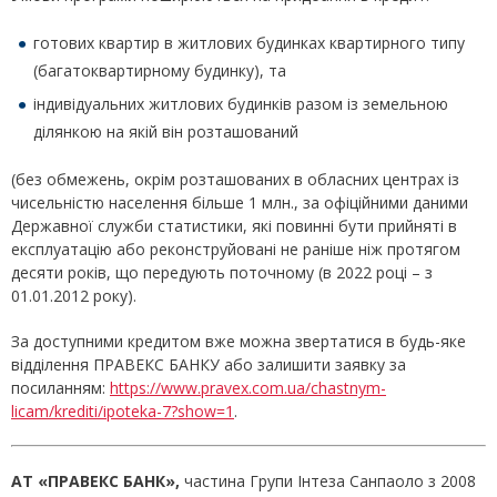
готових квартир в житлових будинках квартирного типу
(багатоквартирному будинку), та
індивідуальних житлових будинків разом із земельною
ділянкою на якій він розташований
(без обмежень, окрім розташованих в обласних центрах із
чисельністю населення більше 1 млн., за офіційними даними
Державної служби статистики, які повинні бути прийняті в
експлуатацію або реконструйовані не раніше ніж протягом
десяти років, що передують поточному (в 2022 році – з
01.01.2012 року).
За доступними кредитом вже можна звертатися в будь-яке
відділення ПРАВЕКС БАНКУ або залишити заявку за
посиланням:
https://www.pravex.com.ua/chastnym-
licam/krediti/ipoteka-7?show=1
.
АТ «ПРАВЕКС БАНК»,
частина Групи Інтеза Санпаоло з 2008