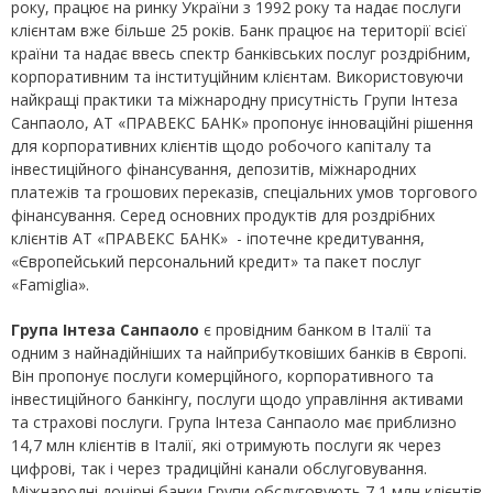
року, працює на ринку України з 1992 року та надає послуги
клієнтам вже більше 25 років. Банк працює на території всієї
країни та надає ввесь спектр банківських послуг роздрібним,
корпоративним та інституційним клієнтам. Використовуючи
найкращі практики та міжнародну присутність Групи Інтеза
Санпаоло, АТ «ПРАВЕКС БАНК» пропонує інноваційні рішення
для корпоративних клієнтів щодо робочого капіталу та
інвестиційного фінансування, депозитів, міжнародних
платежів та грошових переказів, спеціальних умов торгового
фінансування. Серед основних продуктів для роздрібних
клієнтів АТ «ПРАВЕКС БАНК» - іпотечне кредитування,
«Європейський персональний кредит» та пакет послуг
«Famiglia».
Група Інтеза Санпаоло
є провідним банком в Італії та
одним з найнадійніших та найприбутковіших банків в Європі.
Він пропонує послуги комерційного, корпоративного та
інвестиційного банкінгу, послуги щодо управління активами
та страхові послуги. Група Інтеза Санпаоло має приблизно
14,7 млн клієнтів в Італії, які отримують послуги як через
цифрові, так і через традиційні канали обслуговування.
Міжнародні дочірні банки Групи обслуговують 7,1 млн клієнтів