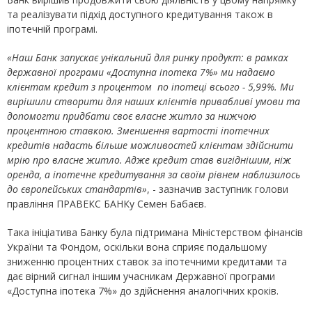
та реалізувати підхід доступного кредитування також в
іпотечній програмі.
«Наш Банк запускає унікальний для ринку продукт: в рамках
державної програми «Доступна іпотека 7%» ми надаємо
клієнтам кредит з процентом по іпотеці всього - 5,99%. Ми
вирішили створити для наших клієнтів привабливі умови та
допомогти придбати своє власне житло за нижчою
процентною ставкою. Зменшення вартості іпотечних
кредитів надасть більше можливостей клієнтам здійснити
мрію про власне житло. Адже кредит став вигіднішим, ніж
оренда, а іпотечне кредитування за своїм рівнем наблизилось
до європейських стандартів»
, - зазначив заступник голови
правління ПРАВЕКС БАНКу Семен Бабаєв.
Така ініціатива Банку була підтримана Міністерством фінансів
України та Фондом, оскільки вона сприяє подальшому
зниженню процентних ставок за іпотечними кредитами та
дає вірний сигнал іншим учасникам Державної програми
«Доступна іпотека 7%» до здійснення аналогічних кроків.