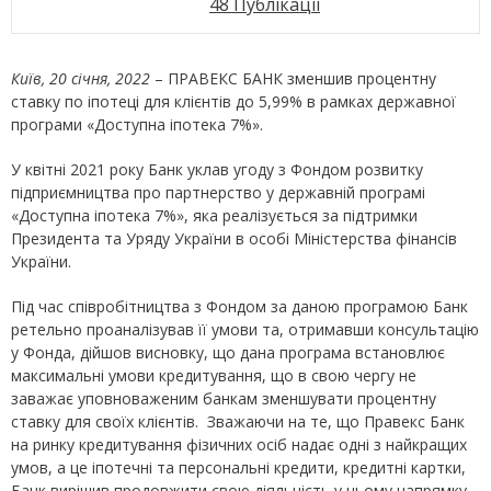
48 Публікації
Київ,
20
січня, 2022
– ПРАВЕКС БАНК зменшив процентну
ставку по іпотеці для клієнтів до 5,99% в рамках державної
програми «Доступна іпотека 7%».
У квітні 2021 року Банк уклав угоду з Фондом розвитку
підприємництва про партнерство у державній програмі
«Доступна іпотека 7%», яка реалізується за підтримки
Президента та Уряду України в особі Міністерства фінансів
України.
Під час співробітництва з Фондом за даною програмою Банк
ретельно проаналізував її умови та, отримавши консультацію
у Фонда, дійшов висновку, що дана програма встановлює
максимальні умови кредитування, що в свою чергу не
заважає уповноваженим банкам зменшувати процентну
ставку для своїх клієнтів. Зважаючи на те, що Правекс Банк
на ринку кредитування фізичних осіб надає одні з найкращих
умов, а це іпотечні та персональні кредити, кредитні картки,
Банк вирішив продовжити свою діяльність у цьому напрямку