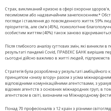
Страх, викликаний кризою в сфері охорони здоров'я,
песимізмом або надзвичайним занепокоєнням.* Обстав
погляди і ставлення до повсякденного життя. 59% люд
пріоритетів, але сім'я (45%), психологічне благополу
особистим життям (40%) також заново відкриваютьс
Після глибокого аналізу суттєвих змін, які виникли в 
результаті пандемії Covid, ПРАВЕКС БАНК вирішив п
сьогодні дійсно важливо в житті людей, підприємств 
Стратегія була розроблена у результаті амбіційного 
принципом «знизу вгору» разом з усіма міжнародними
відповідними комунікаційними агентствами, з урахув
відомих агентств з основних міжнародних груп, в тому 
агентством в світі, визнаним на Міжнародному фестив
Понад 70 професіоналів з 12 країн з різними світогля