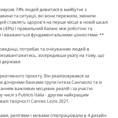
 змусив 74% людей дивитися в майбутнє з
ини та ситуації, які вони пережили, змінили
ей ставлять здоров'я на перше місце в новій шкалі
ччя (43%) і правильний баланс між роботою та
я і вважаються фундаментальними цінностями. **
поведінці, потребах та очікуваннях людей в
ерезавантажитись, зосередивши увагу на тому, що
і держави.
креативного проєкту. Він реалізовувався за
 дочірніми банками групи Інтеза Санпаоло та їх
анням важливих місцевих реалій і за участю
числі з Publicis Italia - другим найкращим
алі творчості Cannes Lions 2021.
дами, релігіями і мовами співпрацювали в 4 дизайн-