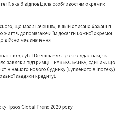
егії, яка б відповідала особливостям окремих
всього, що має значення», в якій описано бажання
го життя, допомагаючи їм досягти кожної окремої
що дійсно має значення.
нією «Joyful Dilemma» яка розповідає нам, як
але завдяки підтримці ПРАВЕКС БАНКу, єдиним, що
 стін нашого нового будинку (купленого в іпотеку)
ованої завдяки кредиту).
оку, Ipsos Global Trend 2020 року