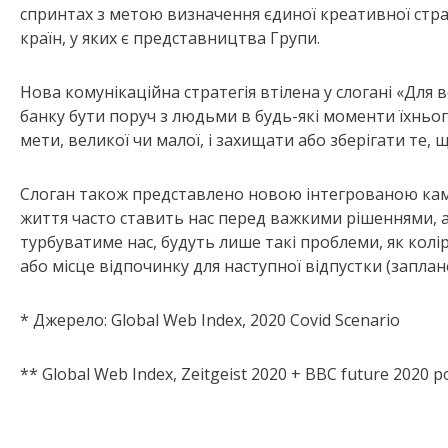
спринтах з метою визначення єдиної креативної страт
країн, у яких є представництва Групи.
Нова комунікаційна стратегія втілена у слогані «Для 
банку бути поруч з людьми в будь-які моменти їхньо
мети, великої чи малої, і захищати або зберігати те, 
Слоган також представлено новою інтегрованою кампа
життя часто ставить нас перед важкими рішеннями, 
турбуватиме нас, будуть лише такі проблеми, як колір
або місце відпочинку для наступної відпустки (заплан
* Джерело: Global Web Index, 2020 Covid Scenario
** Global Web Index, Zeitgeist 2020 + BBC future 2020 р