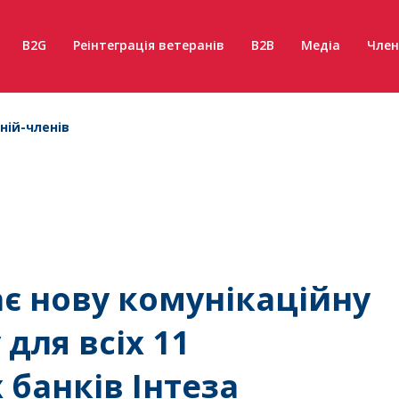
B2G
Реінтеграція ветеранів
B2B
Медіа
Член
ній-членів
є нову комунікаційну
для всіх 11
 банків Інтеза