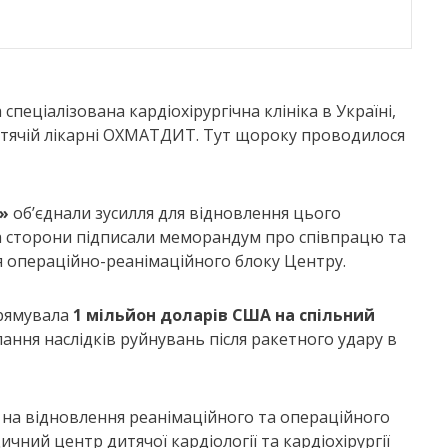
 спеціалізована кардіохірургічна клініка в Україні,
итячій лікарні ОХМАТДИТ. Тут щороку проводилося
»
об’єднали зусилля для відновлення цього
а сторони підписали меморандум про співпрацю та
я операційно-реанімаційного блоку Центру.
прямувала
1 мільйон доларів США на спільний
ання наслідків руйнувань після ракетного удару в
 на відновлення реанімаційного та операційного
ний центр дитячої кардіології та кардіохірургії