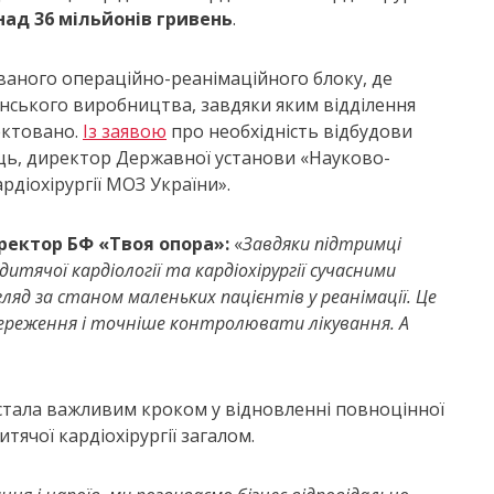
над 36 мільйонів гривень
.
ваного операційно-реанімаційного блоку, де
онського виробництва, завдяки яким відділення
ектовано.
Із заявою
про необхідність відбудови
ець, директор Державної установи «Науково-
рдіохірургії МОЗ України».
ректор БФ «Твоя опора»:
«
Завдяки підтримці
итячої кардіології та кардіохірургії сучасними
яд за станом маленьких пацієнтів у реанімації. Це
тереження і точніше контролювати лікування. А
 стала важливим кроком у відновленні повноцінної
итячої кардіохірургії загалом.