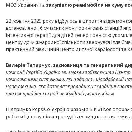
МОЗ України» та
закупівлю реанімобіля на суму по
22 жовтня 2025 року відбулось відкриття відремонто
встановлено 16 сучасних моніторингових станцій яп
інтенсивної терапії для дітей тепер повністю укомпл
центру до міжнародної спільноти звернувся Ілля Єм
практичний медичний центр дитячої кардіології та ка
Валерія Татарчук, засновниця та генеральний ди
компанії PepsiCo Україна ми змогли забезпечити Центр д
комплексними системами, які надають цілодобовий нагл
нова техніка, яка дозволяє проводити складніші спос
також придбали вкрай необхідний реанімобіль
».
Підтримка PepsiCo Україна разом з БФ «Твоя опора»
роботи Центру після трагедії та у зміцненні системи д