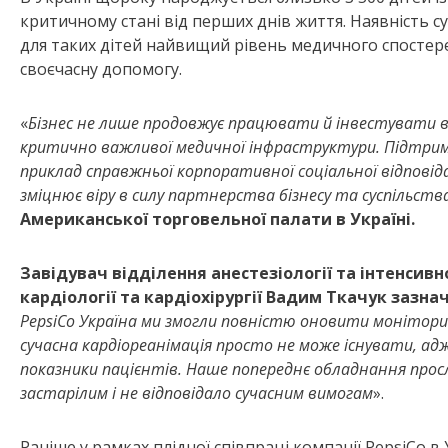
критичному стані від перших днів життя. Наявність 
для таких дітей найвищий рівень медичного спостер
своєчасну допомогу.
«
Бізнес не лише продовжує працювати й інвестувати в У
критично важливої медичної інфраструктури. Підтримка
приклад справжньої корпоративної соціальної відповід
зміцнює віру в силу партнерства бізнесу та суспільств
Американської торговельної палати в Україні.
Завідувач відділення анестезіології та інтенсив
кардіології та кардіохірургії Вадим Ткачук зазна
PepsiCo Україна ми змогли повністю оновити моніторин
сучасна кардіореанімація просто не може існувати, а
показники пацієнтів. Наше попереднє обладнання просл
застарілим і не відповідало сучасним вимогам
».
Раніше у рамках плідної співпраці компанії PepsiCo 