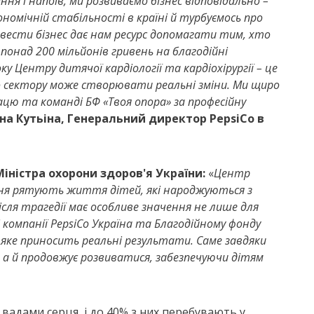
ання і напоїв, ми розвиваємо бізнес відповідально –
ономічній стабільності в країні й турбуємось про
вести бізнес дає нам ресурс допомагати тим, хто
 понад 200 мільйонів гривень на благодійні
у Центру дитячої кардіології та кардіохірургії – це
о сектору може створювати реальні зміни. Ми щиро
ацю та команді БФ «Твоя опора» за професійну
на Кутьіна, Генеральний директор PepsiCo в
іністра охорони здоров'я України:
«
Центр
щодня рятують життя дітей, які народжуються з
сля трагедії має особливе значення не лише для
і компанії PepsiCo Україна та Благодійному фонду
 яке приносить реальні результати. Саме завдяки
а й продовжує розвиватися, забезпечуючи дітям
 вадами серця, і до 40% з них перебувають у