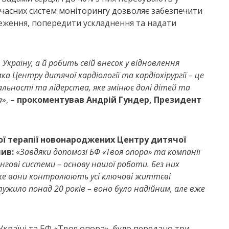
сучасних систем моніторингу дозволяє забезпечити
еження, попередити ускладнення та надати
країну, а й робить свій внесок у відновлення
 Центру дитячої кардіології та кардіохірургії – це
альності та лідерства, яке змінює долі дітей та
а
», –
прокоментував Андрій Гундер, Президент
ної терапії новонароджених Центру дитячої
чив:
«
Завдяки допомозі БФ «Твоя опора» та компанії
гові системи – основу нашої роботи. Без них
дже вони контролюють усі ключові життєві
ужило понад 20 років – воно було надійним, але вже
в Україні та БФ «Твоя опора» було передано три