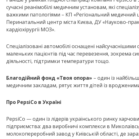
сучасні реанімобілі медичним установам, які спеціал
важкими патологіями – КП «Регіональний медичний ц
Перинатальний центр міста Києва, ДУ «Науково-прак
кардіохірургії МОЗ».
Спеціалізовані автомобілі оснащені найсучаснішими с
маленьких пацієнтів під час перевезення, зокрема си
діяльності, підтримки температури тощо.
Благодійний фонд «Твоя опора»
– один із найбільш
медичним закладам, рятує життя дітей із вродженими 
Про PepsiCo в Україні
PepsiСo — один із лідерів українського ринку харчови
підприємства: два виробничі комплекси в Миколаївськ
молокопереробний завод у Київській області, де зар