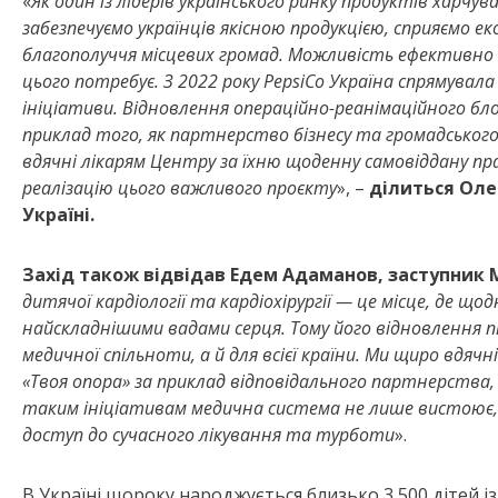
«
Як один із лідерів українського ринку продуктів харчув
забезпечуємо українців якісною продукцією, сприяємо ек
благополуччя місцевих громад. Можливість ефективно 
цього потребує. З 2022 року PepsiCo Україна спрямувала
ініціативи. Відновлення операційно-реанімаційного блок
приклад того, як партнерство бізнесу та громадськог
вдячні лікарям Центру за їхню щоденну самовіддану пр
реалізацію цього важливого проєкту
», –
ділиться Оле
Україні.
Захід також відвідав Едем Адаманов, заступник М
дитячої кардіології та кардіохірургії — це місце, де 
найскладнішими вадами серця. Тому його відновлення пі
медичної спільноти, а й для всієї країни. Ми щиро вдячн
«Твоя опора» за приклад відповідального партнерства,
таким ініціативам медична система не лише вистоює, 
доступ до сучасного лікування та турботи
».
В Україні щороку народжується близько 3 500 дітей із