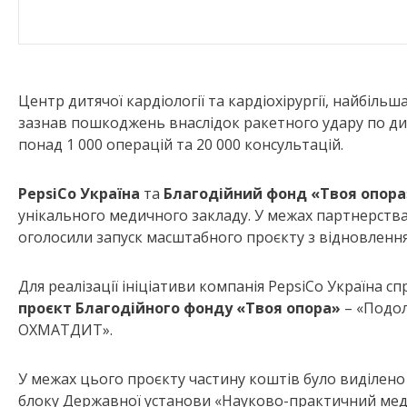
Центр дитячої кардіології та кардіохірургії, найбільша
зазнав пошкоджень внаслідок ракетного удару по д
понад 1 000 операцій та 20 000 консультацій.
PepsiCo Україна
та
Благодійний фонд «Твоя опора
унікального медичного закладу. У межах партнерств
оголосили запуск масштабного проєкту з відновленн
Для реалізації ініціативи компанія PepsiCo Україна с
проєкт Благодійного фонду «Твоя опора»
– «Подол
ОХМАТДИТ».
У межах цього проєкту частину коштів було виділено
блоку Державної установи «Науково-практичний медич