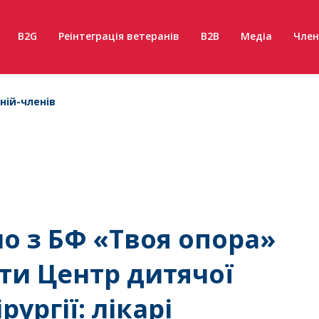
B2G
Реінтеграція ветеранів
B2B
Медіа
Член
ній-членів
но з БФ «Твоя опора»
ти Центр дитячої
рургії: лікарі