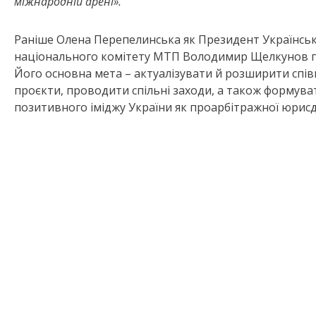
міжнародній арені».
Раніше Олена Перепелинська як Президент Українсько
національного комітету МТП Володимир Щелкунов пі
Його основна мета – актуалізувати й розширити спів
проєкти, проводити спільні заходи, а також формува
позитивного іміджу України як проарбітражної юрисд