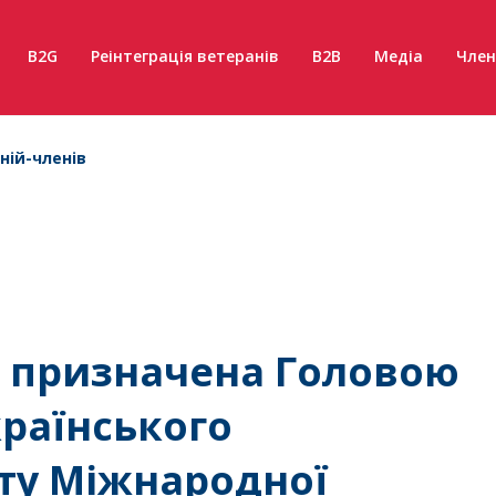
B2G
Реінтеграція ветеранів
B2B
Медіа
Член
ній-членів
 призначена Головою
країнського
ту Міжнародної