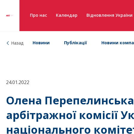
Про нас
Календар
Відновлення України
Новини
Публікації
Новини компа
Назад
24.01.2022
Олена Перепелинська
арбітражної комісії У
національного коміте