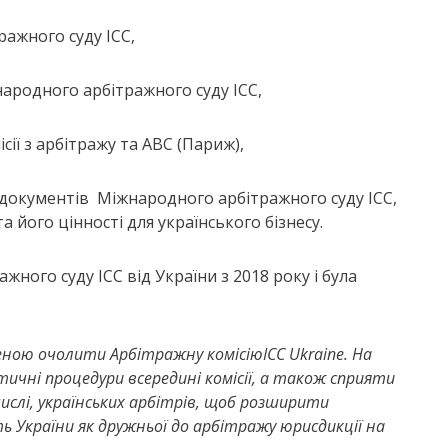
ражного суду ICC,
ародного арбітражного суду ICC,
ії з арбітражу та АВС (Париж),
 документів Міжнародного арбітражного суду ICC,
 його цінності для українського бізнесу.
ого суду ICC від України з 2018 року і була
шеною очолити
А
рбітражну комісію
ICC Ukraine
. На
тичні процедури всередині комісії, а також сприяти
слі, українських арбітрів, щоб розширити
 України як дружньої до арбітражу юрисдикції на