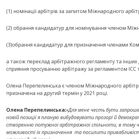
(1) номінації арбітрів за запитом Міжнародного арбіт
(2) обрання кандидатур для номінування членом Міжн
(3)обрання кандидатур для призначення членами Коміс
а також переклад арбітражного регламенту та інших
сприяння просуванню арбітражу за регламентом ІCC та
Олена Перепелинська є членом Міжнародного арбітражн
призначена на другий термін у 2021 році.
Олена Перепелинська:
«Для мене честь бути запро
новій позиції я планую вибудовувати прозорі й демокра
створенню потужної арбітражної спільноти, в тому чи
можливості їх призначення та посилити привабливість