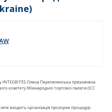
kraine)
LAW
жу INTEGRITES Олена Перепелинська призначена
ного комітету Міжнародної торгової палати (ICC
kraine входить організація прозорих процедур