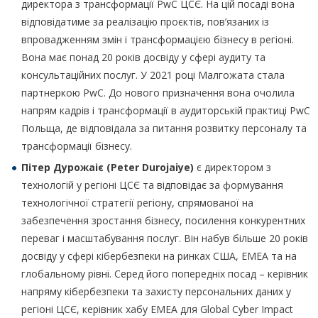
директора з трансформації PwC ЦСЄ. На цій посаді вона
відповідатиме за реалізацію проєктів, пов’язаних із
впровадженням змін і трансформацією бізнесу в регіоні.
Вона має понад 20 років досвіду у сфері аудиту та
консультаційних послуг. У 2021 році Малгожата стала
партнеркою PwC. До нового призначення вона очолила
напрям кадрів і трансформації в аудиторській практиці PwC
Польща, де відповідала за питання розвитку персоналу та
трансформації бізнесу.
Пітер Дурожаіє (
Peter Durojaiye
)
є директором з
технологій у регіоні ЦСЄ та відповідає за формування
технологічної стратегії регіону, спрямованої на
забезпечення зростання бізнесу, посилення конкурентних
переваг і масштабування послуг. Він набув більше 20 років
досвіду у сфері кібербезпеки на ринках США, EMEA та на
глобальному рівні. Серед його попередніх посад – керівник
напряму кібербезпеки та захисту персональних даних у
регіоні ЦСЄ, керівник хабу EMEA для Global Cyber Impact