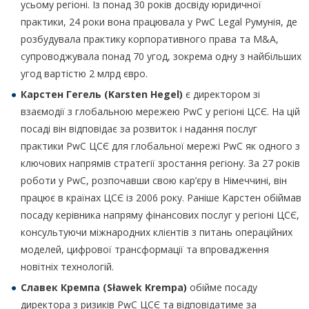
усьому регіоні. Із понад 30 років досвіду юридичної
практики, 24 роки вона працювала у PwC Legal Румунія, де
розбудувала практику корпоративного права та M&A,
супроводжувала понад 70 угод, зокрема одну з найбільших
угод вартістю 2 млрд євро.
Карстен Гегель (
Karsten Hegel
)
є директором зі
взаємодії з глобальною мережею PwC у регіоні ЦСЄ. На цій
посаді він відповідає за розвиток і надання послуг
практики PwC ЦСЄ для глобальної мережі PwC як одного з
ключових напрямів стратегії зростання регіону. За 27 років
роботи у PwC, розпочавши свою кар’єру в Німеччині, він
працює в країнах ЦСЄ із 2006 року. Раніше Карстен обіймав
посаду керівника напряму фінансових послуг у регіоні ЦСЄ,
консультуючи міжнародних клієнтів з питань операційних
моделей, цифрової трансформації та впровадження
новітніх технологій.
Славек Кремпа (Sławek Krempa)
обійме посаду
директора з ризиків PwC ЦСЄ та відповідатиме за