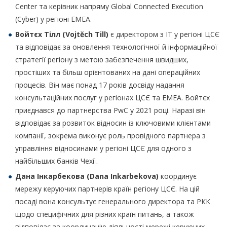
Center та керівник напряму Global Connected Execution
(Cyber) у регіоні EMEA.
Войтєх Тілл (
Vojtěch Till
)
є директором з ІТ у регіоні ЦСЄ
та відповідає за оновлення технологічної й інформаційної
стратегії регіону з метою забезпечення швидших,
простіших та більш орієнтованих на дані операційних
процесів. Він має понад 17 років досвіду надання
консультаційних послуг у регіонах ЦСЄ та EMEA. Войтєх
приєднався до партнерства PwC у 2021 році. Наразі він
відповідає за розвиток відносин із ключовими клієнтами
компанії, зокрема виконує роль провідного партнера з
управління відносинами у регіоні ЦСЄ для одного з
найбільших банків Чехії.
Дана Інкарбекова (
Dana Inkarbekova
)
координує
мережу керуючих партнерів країн регіону ЦСЄ. На цій
посаді вона консультує генерального директора та РКК
щодо специфічних для різних країн питань, а також
відповідає за координацію діяльності мережі керуючих