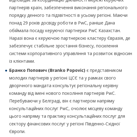
партнерів країн, забезпечення виконання регіонального
порядку денного та підзвітності в усьому регіоні. Маючи
понад 29 років досвіду роботи в PwC, раніше Дана
обіймала посаду керуючої партнерки PwC Казахстан.
Наразі вона є керуючою партнеркою кластеру Євразія, де
забезпечує стабільне зростання бізнесу, посилення
системи корпоративного управління та розвиток відносин
із клієнтами.
Бранко Попович (
Branko Popovic
)
є представником
молодих партнерів у регіоні ЦСЄ та у рамках свого
дворічного мандата консультує регіональну керівну
команду від імені нового покоління партнерів PwC.
Перебуваючи у Белграді, він є партнером напряму
консультаційних послуг PwC, очолює місцеву команду
цього напряму та практику консультаційних послуг для
сектору фінансових послуг у регіоні Південно-Східної
Європи.