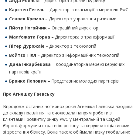
Анда Роянскі
– Директорка з розвитку ринку
Карстен Гегель
– Директор із взаємодії з мережею PwC
Славек Кремпа
– Директор з управління ризиками
Пйотр Ногайчик
– Операційний директор
Малґожата Горна
– Директорка з трансформації
Пітер Дурожаіє
– Директор з технологій
Войтєх Тілл
– Директор з інформаційних технологій
Дана Інкарбекова
– Координаторка мережі керуючих
партнерів країн
Бранко Попович
– Представник молодих партнерів
Про Агнешку Гаєвську
Впродовж останніх чотирьох років Агнешка Гаєвська входила
до складу правління та очолювала напрям роботи з
клієнтами і розвитку ринку PwC у Центральній та Східній
Європі, формуючи стратегію регіону та керуючи ініціативами
зі зростання бізнесу. Вона також обіймала низку глобальних