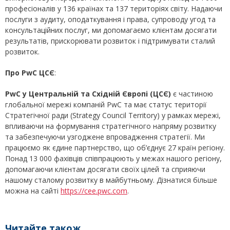
професіоналів у 136 країнах та 137 територіях світу. Надаючи
послуги з аудиту, оподаткування і права, супроводу угод та
консультаційних послуг, ми допомагаємо клієнтам досягати
результатів, прискорювати розвиток і підтримувати сталий
розвиток.
Про PwC ЦСЄ
:
PwC у Центральній та Східній Європі (ЦСЄ)
є частиною
глобальної мережі компаній PwC та має статус території
Стратегічної ради (Strategy Council Territory) у рамках мережі,
впливаючи на формування стратегічного напряму розвитку
та забезпечуючи узгоджене впровадження стратегії. Ми
працюємо як єдине партнерство, що об’єднує 27 країн регіону.
Понад 13 000 фахівців співпрацюють у межах нашого регіону,
допомагаючи клієнтам досягати своїх цілей та сприяючи
нашому сталому розвитку в майбутньому. Дізнатися більше
можна на сайті
https://cee.pwc.com
.
Читайте також