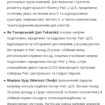
регіональні групи компаній. Їржі визначає стратегію
розвитку аудиторського бізнесу PwC у ЦСЄ, приділяючи
особливу увагу питанням якості та корпоративної
культури, нефінансової звітності, а також комплексним
транскордонним рішенням для клієнтів.
Ян Токарський (Jan Tokarski)
очолює напрям
податкових, юридичних та кадрових послуг PwC ЦСЄ,
відповідаючи за об’єднання цих напрямів у всьому регіоні.
Він працює в PwC понад 20 років і обіймав низку
регіональних керівних посад, зокрема очолював напрям
податкових і юридичних послуг PwC у Чехії, а був
операційним директором (COO) міжнародної програми
співпраці PwC Центральної та Східної Європи.
Маріуш Худі (Mariusz Chudy)
призначений лідером
напряму консультаційних послуг PwC ЦСЄ. Він має понад
20 років досвіду у сфері технологій та бізнес-консалтингу й
обіймав керівні посади в телекомунікаційному та
фінансовому секторах. На посаді лідера напряму альянсів