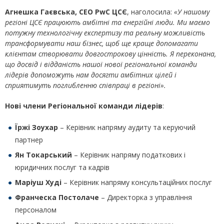
Агнешка Гаєвська, CEO PwC ЦСЄ
, наголосила:
«У нашому
регіоні ЦСЄ працюють амбітні та енергійні люди. Ми маємо
потужну технологічну експертизу та реальну можливість
трансформувати наш бізнес, щоб ще краще допомагати
клієнтам створювати довгострокову цінність. Я переконана,
що досвід і відданість нашої нової регіональної команди
лідерів допоможуть нам досягти амбітних цілей і
сприятимуть поглибленню співпраці в регіоні».
Нові члени Регіональної команди лідерів
:
Їржі Зоухар
– Керівник напряму аудиту та керуючий
партнер
Ян Токарський
– Керівник напряму податкових і
юридичних послуг та кадрів
Маріуш Худі
– Керівник напряму консультаційних послуг
Франческа Постолаче
– Директорка з управління
персоналом