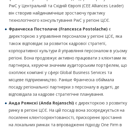
PwC у Центральній та Східній Європі (CEE Alliances Leader)
він створив найдинамічніше зростаючу практику
технологічного консультування PwC у регіоні ЦСЄ.
Франческа Постолаче (
Francesca Postolache
)
є
директоркою з управління персоналом у регіоні ЦСЄ, яка
також відповідає за розвиток кадрової стратегії,
корпоративної культури й управління персоналом в усьому
регіоні. Вона продовжує активно працювати з клієнтами як
партнерка, керуючи значним аудиторським портфелем, що
охоплює компанії у сфері Global Business Services та
місцеве підприємництво. Раніше Франческа обіймала
посаду регіональної партнерки з персоналу в аудиті, де
відповідала за кадрове стратегічне планування.
Анда Роянскі (
Anda Rojanschi
)
є директоркою з розвитку
ринку в регіоні ЦСЄ. На цій посаді вона зосереджується на
посиленні клієнтоорієнтованості, прискоренні зростання
на локальних ринках та впровадженні підходу One Firm в