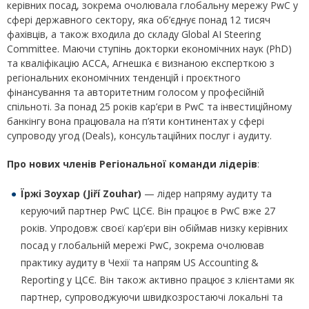
керівних посад, зокрема очолювала глобальну мережу PwC у
сфері державного сектору, яка об’єднує понад 12 тисяч
фахівців, а також входила до складу Global AI Steering
Committee. Маючи ступінь докторки економічних наук (PhD)
та кваліфікацію ACCA, Агнешка є визнаною експерткою з
регіональних економічних тенденцій і проєктного
фінансування та авторитетним голосом у професійній
спільноті. За понад 25 років кар’єри в PwC та інвестиційному
банкінгу вона працювала на п’яти континентах у сфері
супроводу угод (Deals), консультаційних послуг і аудиту.
Про нових членів Регіональної команди лідерів
:
Їржі Зоуxар (Jiří Zouhar)
— лідер напряму аудиту та
керуючий партнер PwC ЦСЄ. Він працює в PwC вже 27
років. Упродовж своєї кар’єри він обіймав низку керівних
посад у глобальній мережі PwC, зокрема очолював
практику аудиту в Чехії та напрям US Accounting &
Reporting у ЦСЄ. Він також активно працює з клієнтами як
партнер, супроводжуючи швидкозростаючі локальні та