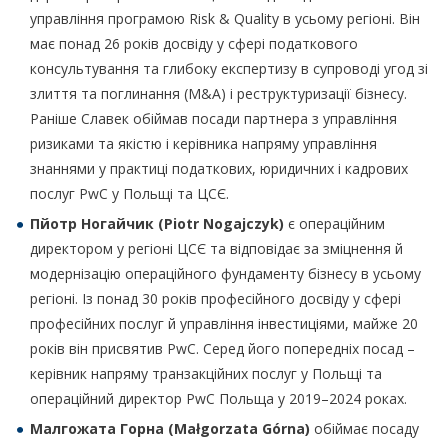
управління програмою Risk & Quality в усьому регіоні. Він
має понад 26 років досвіду у сфері податкового
консультування та глибоку експертизу в супроводі угод зі
злиття та поглинання (M&A) і реструктуризації бізнесу.
Раніше Славек обіймав посади партнера з управління
ризиками та якістю і керівника напряму управління
знаннями у практиці податкових, юридичних і кадрових
послуг PwC у Польщі та ЦСЄ.
Пйотр Ногайчик (
Piotr Nogajczyk
)
є операційним
директором у регіоні ЦСЄ та відповідає за зміцнення й
модернізацію операційного фундаменту бізнесу в усьому
регіоні. Із понад 30 років професійного досвіду у сфері
професійних послуг й управління інвестиціями, майже 20
років він присвятив PwC. Серед його попередніх посад –
керівник напряму транзакційних послуг у Польщі та
операційний директор PwC Польща у 2019–2024 роках.
Малгожата Горна (Małgorzata Górna)
обіймає посаду