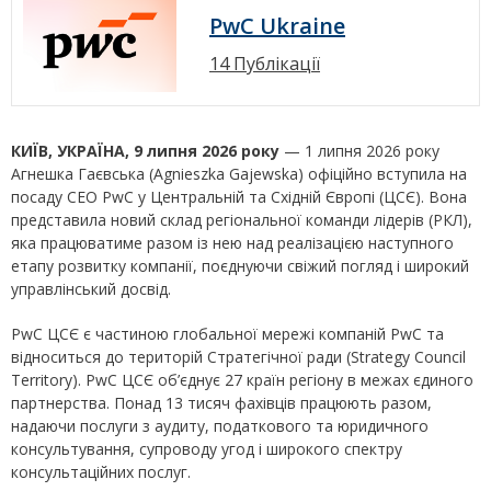
PwC Ukraine
14 Публікації
КИЇВ, УКРАЇНА, 9 липня 2026 року
— 1 липня 2026 року
Агнешка Гаєвська (Agnieszka Gajewska) офіційно вступила на
посаду CEO PwC у Центральній та Східній Європі (ЦСЄ). Вона
представила новий склад регіональної команди лідерів (РКЛ),
яка працюватиме разом із нею над реалізацією наступного
етапу розвитку компанії, поєднуючи свіжий погляд і широкий
управлінський досвід.
PwC ЦСЄ є частиною глобальної мережі компаній PwC та
відноситься до територій Стратегічної ради (Strategy Council
Territory). PwC ЦСЄ об’єднує 27 країн регіону в межах єдиного
партнерства. Понад 13 тисяч фахівців працюють разом,
надаючи послуги з аудиту, податкового та юридичного
консультування, супроводу угод і широкого спектру
консультаційних послуг.