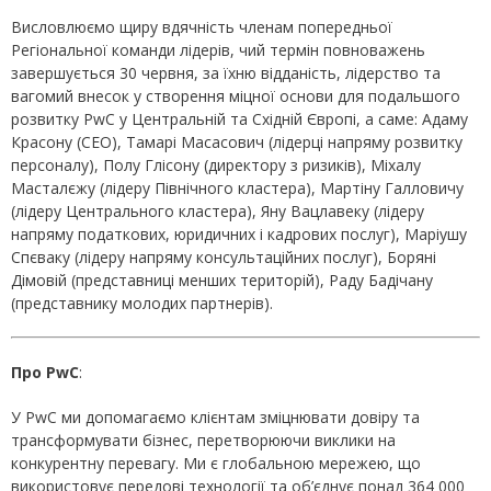
Висловлюємо щиру вдячність членам попередньої
Регіональної команди лідерів, чий термін повноважень
завершується 30 червня, за їхню відданість, лідерство та
вагомий внесок у створення міцної основи для подальшого
розвитку PwC у Центральній та Східній Європі, а саме: Адаму
Красону (CEO), Тамарі Масасович (лідерці напряму розвитку
персоналу), Полу Глісону (директору з ризиків), Міхалу
Масталєжу (лідеру Північного кластера), Мартіну Галловичу
(лідеру Центрального кластера), Яну Вацлавеку (лідеру
напряму податкових, юридичних і кадрових послуг), Маріушу
Спєваку (лідеру напряму консультаційних послуг), Боряні
Дімовій (представниці менших територій), Раду Бадічану
(представнику молодих партнерів).
Про PwC
:
У PwC ми допомагаємо клієнтам зміцнювати довіру та
трансформувати бізнес, перетворюючи виклики на
конкурентну перевагу. Ми є глобальною мережею, що
використовує передові технології та об’єднує понад 364 000