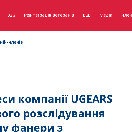
B2G
Реінтеграція ветеранів
B2B
Медіа
Член
ній-членів
еси компанії UGEARS
вого розслідування
ну фанери з