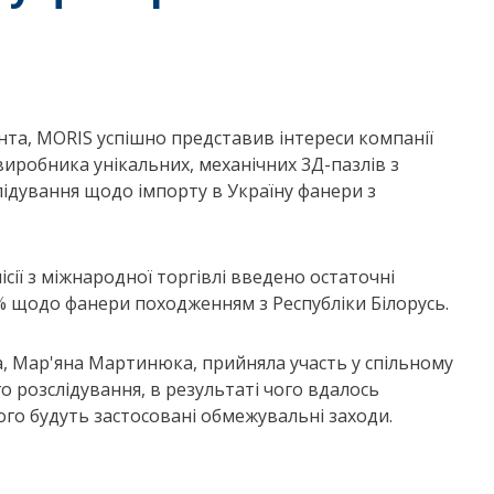
нта, MORIS успішно представив інтереси компанії
иробника унікальних, механічних 3Д-пазлів з
лідування щодо імпорту в Україну фанери з
ії з міжнародної торгівлі введено остаточні
5% щодо фанери походженням з Республіки Білорусь.
, Мар'яна Мартинюка, прийняла участь у спільному
 розслідування, в результаті чого вдалось
кого будуть застосовані обмежувальні заходи.