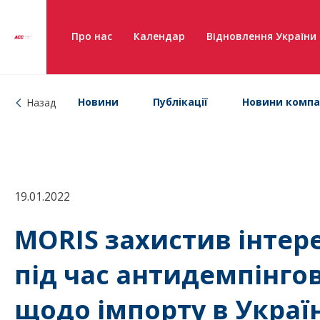
Про нас
Календар
Відновлення України
Новини
Публікації
Новини компа
Назад
19.01.2022
MORIS захистив інтер
під час антидемпінго
щодо імпорту в Украї