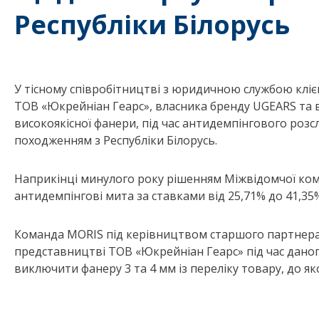
Республіки Білорусь
У тісному співробітництві з юридичною службою кліє
ТОВ «Юкрейніан Геарс», власника бренду UGEARS та в
високоякісної фанери, під час антидемпінгового розс
походженням з Республіки Білорусь.
Наприкінці минулого року рішенням Міжвідомчої коміс
антидемпінгові мита за ставками від 25,71% до 41,3
Команда MORIS під керівництвом старшого партнера
представництві ТОВ «Юкрейніан Геарс» під час даного
виключити фанеру 3 та 4 мм із переліку товару, до я