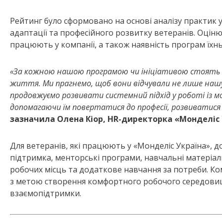
Рейтинг було сформовано на основі аналізу практик 
адаптації та професійного розвитку ветеранів. Оціню
працюють у компанії, а також наявність програм їхньо
«За кожною нашою програмою чи ініціативою стоять з
життя. Ми прагнемо, щоб вони відчували не лише нашу
продовжуємо розвивати системний підхід у роботі із 
допомагаючи їм повертатися до професії, розвиватися
зазначила Олена Кіор, HR-директорка «Монделіс 
Для ветеранів, які працюють у «Монделіс Україна», д
підтримка, менторські програми, навчальні матеріали
робочих місць та додаткове навчання за потреби. Ко
з метою створення комфортного робочого середовищ
взаємопідтримки.