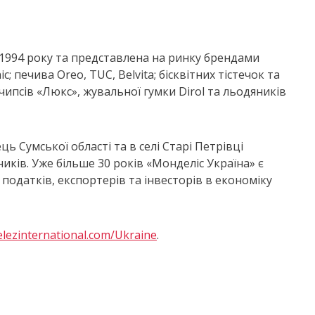
 1994 року та представлена на ринку брендами
c; печива Oreo, TUC, Belvita; бісквітних тістечок та
 чипсів «Люкс», жувальної гумки Dirol та льодяників
ь Сумської області та в селі Старі Петрівці
иків. Уже більше 30 років «Монделіс Україна» є
податків, експортерів та інвесторів в економіку
lezinternational.com/Ukraine
.