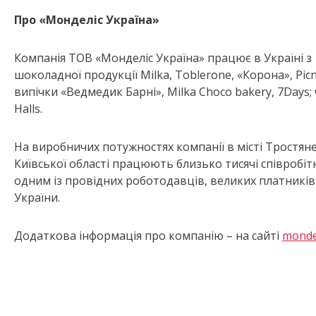
Про «Монделіс Україна»
Компанія ТОВ «Монделіс Україна» працює в Україні з
шоколадної продукції Milka, Toblerone, «Корона», Picni
випічки «Ведмедик Барні», Milka Choco bakery, 7Days;
Halls.
На виробничих потужностях компанії в місті Тростянец
Київської області працюють близько тисячі співробітн
одним із провідних роботодавців, великих платників 
України.
Додаткова інформація про компанію – на сайті
monde