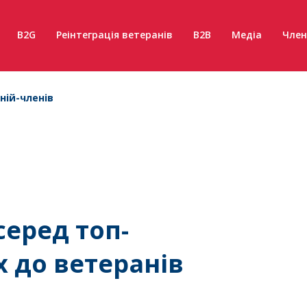
B2G
Реінтеграція ветеранів
B2B
Медіа
Член
ній-членів
серед топ-
х до ветеранів