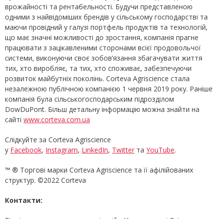
врожайності та рентабельності. Будучи представленою
одними з найвідоміших брендів у сільському господарстві та
маючи провідний у галузі портфель продуктів та технологій,
що має значні можливості до зростання, компанія прагне
працювати з зацікавленими сторонами всієї продовольчої
системи, виконуючи своє зобов’язання збагачувати життя
тих, хто виробляє, та тих, хто споживає, забезпечуючи
розвиток майбутніх поколінь. Corteva Agriscience стала
незалежною публічною компанією 1 червня 2019 року. Раніше
компанія була сільськогосподарським підрозділом
DowDuPont. Більш детальну інформацію можна знайти на
сайті
www.corteva.com.ua
Слідкуйте за Corteva Agriscience
у
Facebook
,
Instagram
,
LinkedIn
,
Twitter
та
YouTube
.
™ ® Торгові марки Corteva Agriscience та її афілійованих
структур. ©2022 Corteva
Контакти: