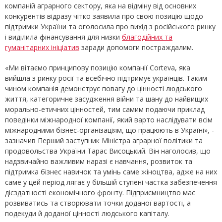
компаній аграрного сектору, яка на відміну від основних
конкурентів відразу чітко заявила про свою позицію щодо
підтримки України та оголосила про вихід з російського ринку
і виділила фінансування для низки
благодійних та
гуманітарних ініціатив
заради допомоги постраждалим.
«Ми вітаємо принципову позицію компанії Corteva, яка
вийшла з ринку росії та всебічно підтримує українців. Таким
чином компанія демонструє повагу до цінності людського
життя, категоричне засудження війни та шану до найвищих
морально-етичних цінностей, тим самим подаючи приклад
поведінки міжнародної компанії, який варто наслідувати всім
міжнародними бізнес-організаціям, що працюють в Україні», -
зазначив Перший заступник Міністра аграрної політики та
продовольства України Тарас Висоцький. Він наголосив, що
надзвичайно важливим наразі є навчання, розвиток та
підтримка бізнес навичок та умінь саме жіноцтва, адже на них
саме у цей період лягає у більшій ступені частка забезпечення
дієздатності економічного фронту. Підприємництво має
розвиватись та створювати точки доданої вартості, а
подекуди й доданої цінності людського капіталу.