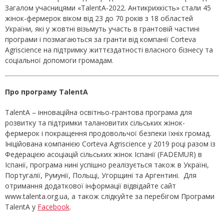
Загалом учасницями «TalentA-2022. Антикрихкість» стали 45
жінок-фермерок віком від 23 до 70 років з 18 областей
України, які у жовтні візьмуть участь в грантовій частині
програми і позмагаються за гранти від компанії Corteva
Agriscience на підтримку життєздатності власного бізнесу та
соціальної допомоги громадам.
Про програму TalentA
TalentA – інноваційна освітньо-грантова програма для
розвитку та підтримки талановитих сільських жінок-
фермерок і покращення продовольчої безпеки їхніх громад.
Ініційована компанією Corteva Agriscience у 2019 році разом із
Федерацією асоціацій сільських жінок Іспанії (FADEMUR) в
Іспанії, програма нині успішно реалізується також в Україні,
Португалії, Румунії, Польщі, Угорщині та Аргентині. Для
отримання додаткової інформації відвідайте сайт
www.talenta.org.ua, а також слідкуйте за перебігом Програми
TalentA у
Facebook
.