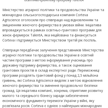
Міністерство аграрної політики та продовольства України та
міжнародна сільськогосподарська компанія Corteva
Agriscience оголосили про співпрацю над відновленням та
зміцненням жіночого фермерства в умовах війни. Ініціатива
впроваджується в рамках освітньо-грантової програми для
жінок-фермерок TalentA, яка ініційована та фінансується
Corteva і підтримується Міністерством третій рік поспіль.
Співпраця передбачає залучення представників Міністерства
аграрної політики та продовольства України в освітній
частині програми з метою інформування учасниць про
державну підтримку фермерства, а також оцінювання
грантових проєктів в складі експертної ради. Переможниці
програми розділять грантовий фонд у понад 2,5 мільйона
гривень, які Corteva Agriscience виділяє з метою відновлення
жіночого фермерства та змінення продовольчої безпеки
громад. Ця ініціатива компанії, зокрема, сприятиме розвитку
малого та середнього бізнесу заради забезпечення
економічного фундаменту перемоги України у війні, яку
розв’язала росія. Corteva є однією з найперших міжнародних