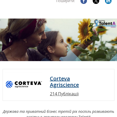
Поширити:
Corteva
Agriscience
214 Публікації
Держава та приватний бізнес третій рік поспіль розвивають
освітньо-грантову програму
TalentA