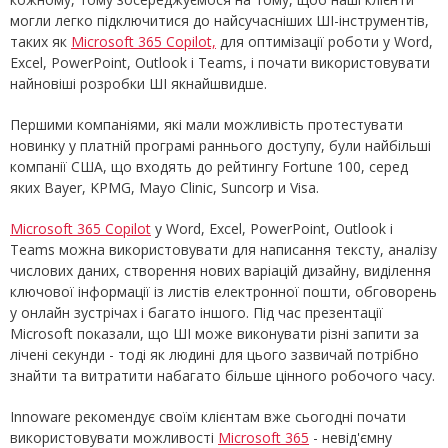
могли легко підключитися до найсучасніших ШІ-інструментів,
таких як
Microsoft 365 Copilot,
для оптимізації роботи у Word,
Excel, PowerPoint, Outlook і Teams, і почати використовувати
найновіші розробки ШІ якнайшвидше.
Першими компаніями, які мали можливість протестувати
новинку у платній програмі раннього доступу, були найбільші
компанії США, що входять до рейтингу Fortune 100, серед
яких Bayer, KPMG, Mayo Clinic, Suncorp и Visa.
Microsoft 365 Copilot
у Word, Excel, PowerPoint, Outlook і
Teams можна використовувати для написання тексту, аналізу
числових даних, створення нових варіацій дизайну, виділення
ключової інформації із листів електронної пошти, обговорень
у онлайн зустрічах і багато іншого. Під час презентації
Microsoft показали, що ШІ може виконувати різні запити за
лічені секунди - тоді як людині для цього зазвичай потрібно
знайти та витратити набагато більше цінного робочого часу.
Innoware рекомендує своїм клієнтам вже сьогодні почати
використовувати можливості
Microsoft 365
- невід'ємну