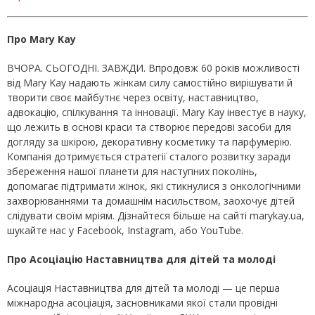
Про Mary Kay
ВЧОРА. СЬОГОДНІ. ЗАВЖДИ. Впродовж 60 років можливості
від Mary Kay надають жінкам силу самостійно вирішувати й
творити своє майбутнє через освіту, наставництво,
адвокацію, спілкування та інновації. Mary Kay інвестує в науку,
що лежить в основі краси та створює передові засоби для
догляду за шкірою, декоративну косметику та парфумерію.
Компанія дотримується стратегії сталого розвитку заради
збереження нашої планети для наступних поколінь,
допомагає підтримати жінок, які стикнулися з онкологічними
захворюваннями та домашнім насильством, заохочує дітей
слідувати своїм мріям. Дізнайтеся більше на сайті marykay.ua,
шукайте нас у Facebook, Instagram, або YouTube.
Про Асоціацію Наставництва для дітей та молоді
Асоціація Наставництва для дітей та молоді — це перша
міжнародна асоціація, засновниками якої стали провідні