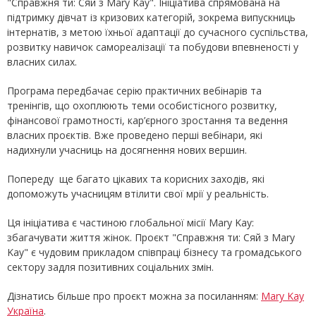
"Справжня ти: Сяй з Mary Kay". Ініціатива спрямована на
підтримку дівчат із кризових категорій, зокрема випускниць
інтернатів, з метою їхньої адаптації до сучасного суспільства,
розвитку навичок самореалізації та побудови впевненості у
власних силах.
Програма передбачає серію практичних вебінарів та
тренінгів, що охоплюють теми особистісного розвитку,
фінансової грамотності, кар’єрного зростання та ведення
власних проєктів. Вже проведено перші вебінари, які
надихнули учасниць на досягнення нових вершин.
Попереду ще багато цікавих та корисних заходів, які
допоможуть учасницям втілити свої мрії у реальність.
Ця ініціатива є частиною глобальної місії Mary Kay:
збагачувати життя жінок. Проєкт "Справжня ти: Сяй з Mary
Kay" є чудовим прикладом співпраці бізнесу та громадського
сектору задля позитивних соціальних змін.
Дізнатись більше про проєкт можна за посиланням:
Mary Kay
Україна
.