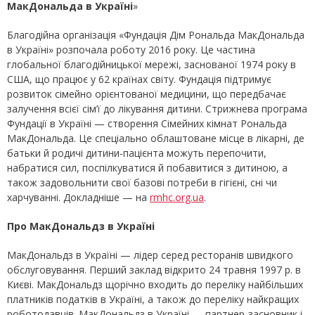
МакДональда в Україні
»
Благодійна організація «Фундація Дім Рональда МакДональда
в Україні» розпочала роботу 2016 року. Це частина
глобальної благодійницької мережі, заснованої 1974 року в
США, що працює у 62 країнах світу. Фундація підтримує
розвиток сімейно орієнтованої медицини, що передбачає
залучення всієї сім’ї до лікування дитини. Стрижнева програма
Фундації в Україні — створення Сімейних кімнат Рональда
МакДональда. Це спеціально облаштоване місце в лікарні, де
батьки й родичі дитини-пацієнта можуть перепочити,
набратися сил, поспілкуватися й побавитися з дитиною, а
також задовольнити свої базові потреби в гігієні, сні чи
харчуванні. Докладніше — на
rmhc.org.ua
.
Про МакДональдз в Україні
МакДональдз в Україні — лідер серед ресторанів швидкого
обслуговування. Перший заклад відкрито 24 травня 1997 р. в
Києві. МакДональдз щорічно входить до переліку найбільших
платників податків в Україні, а також до переліку найкращих
роботодавців. МакДональдз в Україні — партнер-засновник і