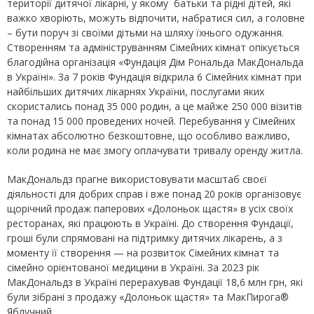
території дитячої лікарні, у якому батьки та рідні дітей, які
важко хворіють, можуть відпочити, набратися сил, а головне
– бути поруч зі своїми дітьми на шляху їхнього одужання.
Створенням та адмініструванням Сімейних кімнат опікується
благодійна організація «Фундація Дім Рональда МакДональда
в Україні». За 7 років Фундація відкрила 6 Сімейних кімнат при
найбільших дитячих лікарнях України, послугами яких
скористались понад 35 000 родин, а це майже 250 000 візитів
та понад 15 000 проведених ночей. Перебування у Сімейних
кімнатах абсолютно безкоштовне, що особливо важливо,
коли родина не має змогу оплачувати тривалу оренду житла.
МакДональдз прагне використовувати масштаб своєї
діяльності для добрих справ і вже понад 20 років організовує
щорічний продаж паперових «Долоньок щастя» в усіх своїх
ресторанах, які працюють в Україні. До створення Фундації,
гроші були спрямовані на підтримку дитячих лікарень, а з
моменту її створення — на розвиток Сімейних кімнат та
сімейно орієнтованої медицини в Україні. За 2023 рік
МакДональдз в Україні перерахував Фундації 18,6 млн грн, які
були зібрані з продажу «Долоньок щастя» та МакПирога®
Яблучний.