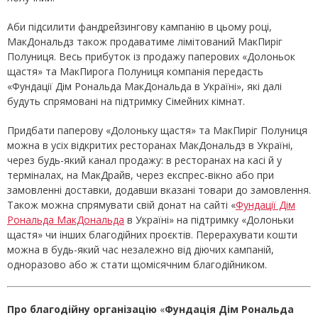
Аби підсилити фандрейзингову кампанію в цьому році,
МакДональдз також продаватиме лімітований МакПиріг
Полуниця. Весь прибуток із продажу паперових «Долоньок
щастя» та МакПирога Полуниця компанія передасть
«Фундації Дім Рональда МакДональда в Україні», які далі
будуть спрямовані на підтримку Сімейних кімнат.
Придбати паперову «Долоньку щастя» та МакПиріг Полуниця
можна в усіх відкритих ресторанах МакДональдз в Україні,
через будь-який канал продажу: в ресторанах на касі й у
терміналах, на МакДрайв, через експрес-вікно або при
замовленні доставки, додавши вказані товари до замовлення.
Також можна спрямувати свій донат на сайті «
Фундації Дім
Рональда МакДональда
в Україні» на підтримку «Долоньки
щастя» чи інших благодійних проєктів. Перерахувати кошти
можна в будь-який час незалежно від діючих кампаній,
одноразово або ж стати щомісячним благодійником.
Про благодійну організацію
«
Фундація Дім Рональда