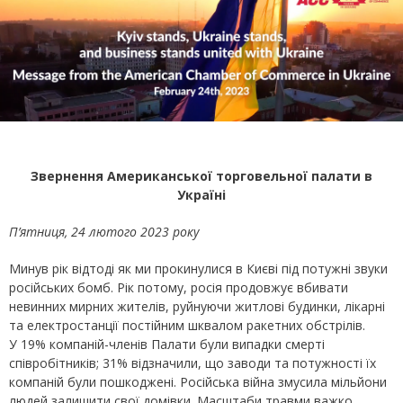
Звернення Американської торговельної палати в
Україні
П’ятниця, 24 лютого 2023 року
Минув рік відтоді як ми прокинулися в Києві під потужні звуки
російських бомб. Рік потому, росія продовжує вбивати
невинних мирних жителів, руйнуючи житлові будинки, лікарні
та електростанції постійним шквалом ракетних обстрілів.
У 19% компаній-членів Палати були випадки смерті
співробітників; 31% відзначили, що заводи та потужності їх
компаній були пошкоджені. Російська війна змусила мільйони
людей залишити свої домівки. Масштаби травми важко