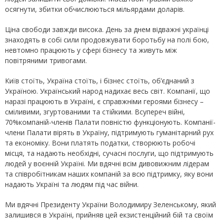
осягнути, збитки обчислюються мільярдами доларів.
Ціна свободи завжди висока. День за днем відважні українці
знаходять в собі сили продовжувати боротьбу на полі бою,
невтомно працюють у сфері бізнесу та живуть між
повітряними тривогами.
Київ стоїть, Україна стоїть, і бізнес стоїть, об’єднаний з
Україною. Український народ надихає весь світ. Компанії, що
наразі працюють в Україні, є справжніми героями бізнесу –
сміливими, згуртованими та стійкими. Всупереч війні,
70%компаній-членів Палати повністю функціонують. Компанії-
члени Палати вірять в Україну, підтримують гуманітарний рух
та економіку. Вони платять податки, створюють робочі
місця, та надають необхідні, сучасні послуги, що підтримують
людей у воєнній Україні. Ми вдячні всім дивовижним лідерам
та співробітникам наших компаній за всю підтримку, яку вони
надають Україні та людям під час війни.
Ми вдячні Президенту України Володимиру Зеленському, який
залишився в Україні, прийняв цей екзистенційний бій та своїм