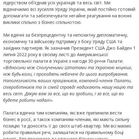
лідерством об’єднав усіх українців та весь світ. Ми
відзначаємо всі зусилля Уряду України, який постійно готовий
допомагати та забезпечувати негайне реагування на воєнні
виклики спільно з бізнес-спільнотою.
Ми вдячні за безпрецедентну та непохитну дипломатичну,
економічну та військову підтримку з боку Уряду США та
західних партнерів. Як зазначив Президент США Джо Байден 1
липня 2022 року в своєму листі до Американської
торговельної палати в Україні з нагоди 30-річчя Палати:
«Відносини між Сполученими Штатами та Україною міцніші,
ніж будь-коли, і проходять небачені до цього випробування.
Наполегливість ваших працівників, компаній-членів Палати,
співробітників та їх сімей справді надихають нашу націю та
весь світ. Дякую вам за все, що ви зробили, і за все, що ви
будете робити надалі».
Палата вдячна тим компаніям, які вже припинили вести
бізнес в росії, а також компаніям-членам, які мають сильну
позицію та доносять її до своїх штаб-квартир. Ми всі маємо
робити правильні речі, залишатися на правильному боці
історії. Для прозорого та етичного бізнесу немає