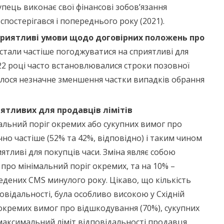
упець виконає свої фінансові зобов’язання
спостерігався і попереднього року (2021).
приятливі умови щодо договірних положень про
 стали частіше погоджуватися на сприятливі для
022 році часто встановлювалися строки позовної
дбулося незначне зменшення частки випадків обрання
ятливих для продавців лімітів
мальний поріг окремих або сукупних вимог про
но частіше (52% та 42%, відповідно) і таким чином
ятливі для покупців часи. Зміна являє собою
про мінімальний поріг окремих, та на 10% –
едених CMS минулого року. Цікаво, що кількість
повідальності, була особливо високою у Східній
окремих вимог про відшкодування (70%), сукупних
максимальний ліміт відповідальності продавця