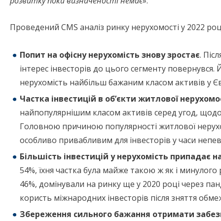
розвитку поки визначеності немає
».
Проведений CMS аналіз ринку нерухомості у 2022 році
Попит на офісну нерухомість знову зростає
. Піс
інтерес інвесторів до цього сегменту повернувся. 
нерухомість найбільш бажаним класом активів у Є
Частка інвестицій в об’єкти житлової нерухомо
найпопулярнішим класом активів серед угод, щодо
Головною причиною популярності житлової нерухомо
особливо привабливим для інвесторів у часи непев
Більшість інвестицій у нерухомість припадає н
54%, їхня частка була майже такою ж як і минулого р
46%, домінували на ринку ще у 2020 році через пан
користь міжнародних інвесторів після зняття обмеже
Збереження сильного бажання отримати забез