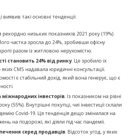
 виявив такі основні тенденції:
ля рекордно низьких показників 2021 року (19%)
Його частка зросла до 24%, зробивши офісну
вропі разом із житловою нерухомістю.
сті становить 24% від ринку
. Це зробило їх
 яких CMS надавала юридичні консультації.
сті є стабільний дохід, який вона генерує, що є
ності.
а міжнародних інвесторів
. Із показником на рівні
оку (55%). Внутрішні покупці, чиї інвестиції склали
демію Covid-19. Ця тенденція дещо змінилася на
нь на подорожі, які діяли під час пандемії.
печення серед продавців
. Відсоток угод, у яких