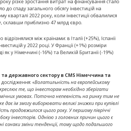
2 року різке зростання витрат на фінансування стало
о до спаду загального обсягу інвестицій на
у кварталі 2022 року, коли інвестиції обвалилися
у, склавши приблизно 47 млрд євро.
 відрізнялися між країнами: в Італії (+25%), Іспанії
інвестицій у 2022 році. У Франції (+1%) розміри
 як у Німеччині (-16%) та Великій Британії (-19%)
 та державного сектору в
CMS
Німеччина та
дослідження: «
Волатильність на європейському
дкреслює те, що інвесторам необхідно зберігати
омічних умовах. Поточна непевність на ринку тим не
е дає їм змогу виборювати великі знижки при купівлі
сть продовжилося цього року. У першому півріччі
оку інвесторів. Однією з головних причин цього є
ні ознаки зміни тенденції, тому щодо подальшого