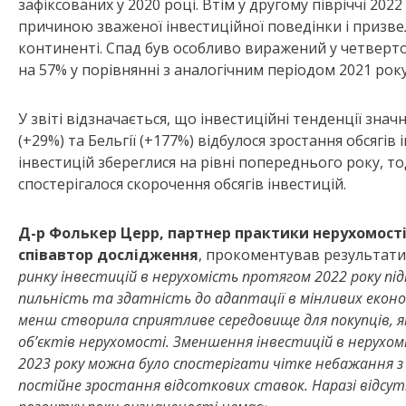
зафіксованих у 2020 році. Втім у другому півріччі 202
причиною зваженої інвестиційної поведінки і призвел
континенті. Спад був особливо виражений у четвертом
на 57% у порівнянні з аналогічним періодом 2021 рок
У звіті відзначається, що інвестиційні тенденції значно
(+29%) та Бельгії (+177%) відбулося зростання обсягів 
інвестицій збереглися на рівні попереднього року, тоді
спостерігалося скорочення обсягів інвестицій.
Д-р Фолькер Церр, партнер практики нерухомості
співавтор дослідження
, прокоментував результати 
ринку інвестицій в нерухомість протягом 2022 року пі
пильність та здатність до адаптації в мінливих екон
менш створила сприятливе середовище для покупців, як
об’єктів нерухомості. Зменшення інвестицій в нерухомі
2023 року можна було спостерігати чітке небажання з б
постійне зростання відсоткових ставок. Наразі відсут