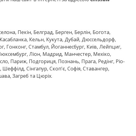
елона, Пекін, Белград, Берген, Берлін, Богота,
 Касабланка, Кельн, Кукута, Дубай, Дюссельдорф,
г, Гонконг, Стамбул, Йоганнесбург, Київ, Лейпциг,
Люксембург, Ліон, Мадрид, Манчестер, Мехіко,
ло, Париж, Подгориця, Познань, Прага, Редінг, Ріо-
Шеффілд, Сінгапур, Скоп'є, Софія, Ставангер,
ава, Загреб та Цюріх.