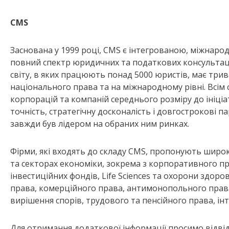
CMS
Заснована у 1999 році, CMS є інтегрованою, міжнаро
повний спектр юридичних та податкових консультацій.
світу, в яких працюють понад 5000 юристів, має три
національного права та на міжнародному рівні. Всім 
корпорацій та компаній середнього розміру до ініці
точність, стратегічну досконалість і довгострокові п
завжди був лідером на обраних ним ринках.
Фірми, які входять до складу CMS, пропонують широк
та секторах економіки, зокрема з корпоративного пр
інвестиційних фондів, Life Sciences та охорони здоро
права, комерційного права, антимонопольного права
вирішення спорів, трудового та пенсійного права, інт
Для отримання додаткової інформації просимо відвід