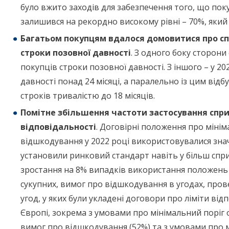
було вжито заходів для забезпечення того, що пок
залишився на рекордно високому рівні – 70%, який 
Багатьом покупцям вдалося домовитися про с
строки позовної давності
. З одного боку сторони
покупців строки позовної давності. З іншого – у 2
давності понад 24 місяці, а паралельно із цим ві
строків тривалістю до 18 місяців.
Помітне збільшення частоти застосування спри
відповідальності
. Договірні положення про міні
відшкодування у 2022 році використовувалися знач
установили ринковий стандарт навіть у більш спри
зростання на 8% випадків використання положень 
сукупних, вимог про відшкодування в угодах, пров
угод, у яких були укладені договори про ліміти від
Європі, зокрема з умовами про мінімальний поріг 
вимог про відшкодування (52%) та з умовами про 