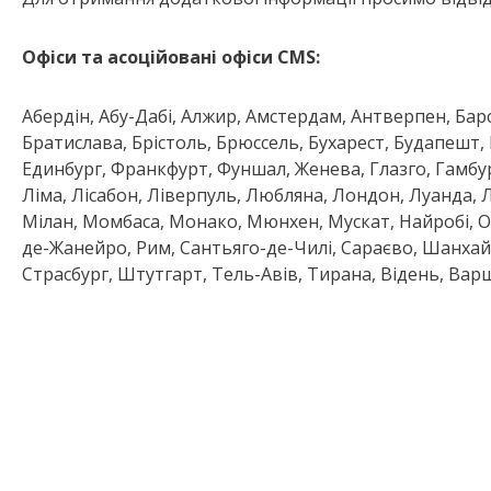
Офіси та асоційовані офіси CMS:
Абердін, Абу-Дабі, Алжир, Амстердам, Антверпен, Барс
Братислава, Брістоль, Брюссель, Бухарест, Будапешт,
Единбург, Франкфурт, Фуншал, Женева, Глазго, Гамбур
Ліма, Лісабон, Ліверпуль, Любляна, Лондон, Луанда, 
Мілан, Момбаса, Монако, Мюнхен, Мускат, Найробі, Ос
де-Жанейро, Рим, Сантьяго-де-Чилі, Сараєво, Шанхай, 
Страсбург, Штутгарт, Тель-Авів, Тирана, Відень, Варш