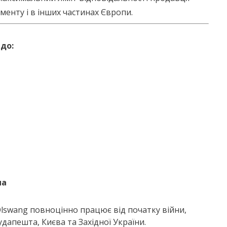
гменту і в інших частинах Європи.
до:
на
lswang повноцінно працює від початку війни,
удапешта, Києва та Західної України.