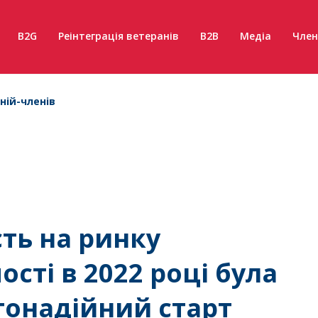
B2G
Реінтеграція ветеранів
B2B
Медіа
Член
ній-членів
сть на ринку
сті в 2022 році була
тонадійний старт