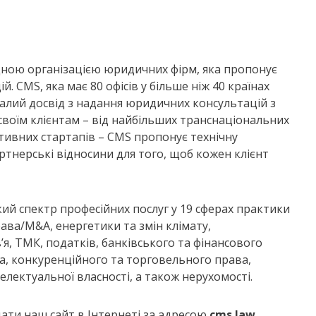
дною організацією юридичних фірм, яка пропонує
 CMS, яка має 80 офісів у більше ніж 40 країнах
валий досвід з надання юридичних консультацій з
своїм клієнтам – від найбільших транснаціональних
ативних стартапів – CMS пропонує технічну
артнерські відносини для того, щоб кожен клієнт
ий спектр професійних послуг у 19 сферах практики
ава/M&A, енергетики та змін клімату,
в’я, ТМК, податків, банківського та фінансового
, конкуренційного та торговельного права,
електуальної власності, а також нерухомості.
ати наш сайт в Інтернеті за адресою
cms.law