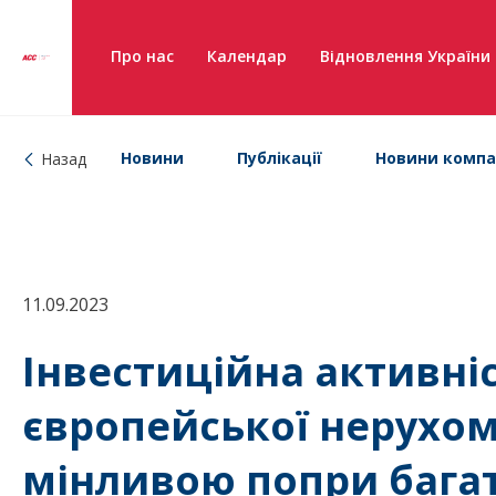
Про нас
Календар
Відновлення України
Новини
Публікації
Новини компа
Назад
11.09.2023
Інвестиційна активні
європейської нерухомо
мінливою попри бага