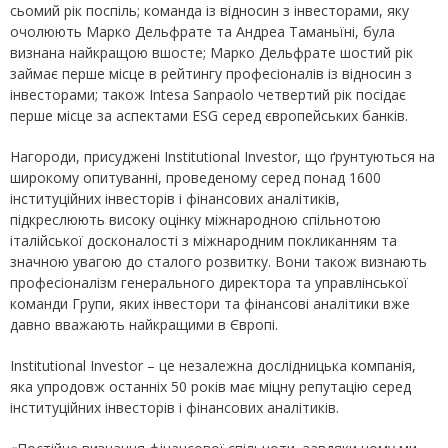
сьомий рік поспіль; команда із відносин з інвесторами, яку
очолюють Марко Дельфрате та Андреа Таманьїні, була
визнана найкращою вшосте; Марко Дельфрате шостий рік
займає перше місце в рейтингу професіоналів із відносин з
інвесторами; також Intesa Sanpaolo четвертий рік посідає
перше місце за аспектами ESG серед європейських банків.
Нагороди, присуджені Institutional Investor, що ґрунтуються на
широкому опитуванні, проведеному серед понад 1600
інституційних інвесторів і фінансових аналітиків,
підкреслюють високу оцінку міжнародною спільнотою
італійської досконалості з міжнародним покликанням та
значною увагою до сталого розвитку. Вони також визнають
професіоналізм генерального директора та управлінської
команди Групи, яких інвестори та фінансові аналітики вже
давно вважають найкращими в Європі.
Institutional Investor – це незалежна дослідницька компанія,
яка упродовж останніх 50 років має міцну репутацію серед
інституційних інвесторів і фінансових аналітиків.