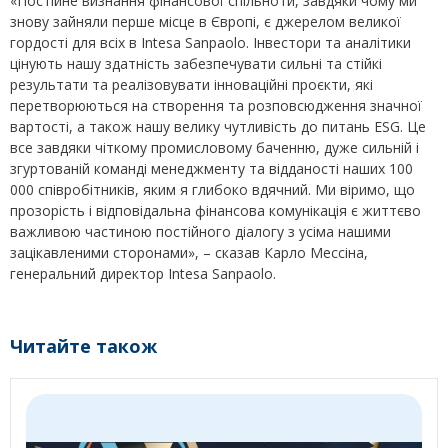
«Постійне визнання фінансової спільноти, завдяки чому ми
знову зайняли перше місце в Європі, є джерелом великої
гордості для всіх в Intesa Sanpaolo. Інвестори та аналітики
цінують нашу здатність забезпечувати сильні та стійкі
результати та реалізовувати інноваційні проєкти, які
перетворюються на створення та розповсюдження значної
вартості, а також нашу велику чутливість до питань ESG. Це
все завдяки чіткому промисловому баченню, дуже сильній і
згуртованій команді менеджменту та відданості наших 100
000 співробітників, яким я глибоко вдячний. Ми віримо, що
прозорість і відповідальна фінансова комунікація є життєво
важливою частиною постійного діалогу з усіма нашими
зацікавленими сторонами», – сказав Карло Мессіна,
генеральний директор Intesa Sanpaolo.
Читайте також