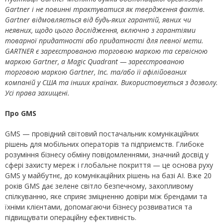
Gartner і не повинні трактуватися як твердження фактів.
Gartner відмовляється від будь-яких гарантій, явних чи
неявних, щодо цього дослідження, включно з гарантіями
товарної придатності або придатності для певної мети.
GARTNER є зареєстрованою торговою маркою та сервісною
маркою Gartner, а Magic Quadrant — зареєстрованою
торговою маркою Gartner, Inc. та/або її афілійованих
компаній у США та інших країнах. Використовується з дозволу.
Усі права захищені.
Про GMS
GMS — провідний світовий постачальник комунікаційних
рішень для мобільних операторів та підприємств. Глибоке
розуміння бізнесу обміну повідомленнями, значний досвід у
сфері захисту мереж і глобальне покриття — це основа руху
GMS у майбутнє, до комунікаційних рішень на базі AI. Вже 20
років GMS дає зелене світло безпечному, захопливому
спілкуванню, яке сприяє зміцненню довіри між брендами та
їхніми клієнтами, допомагаючи бізнесу розвиватися та
підвищувати операційну ефективність.