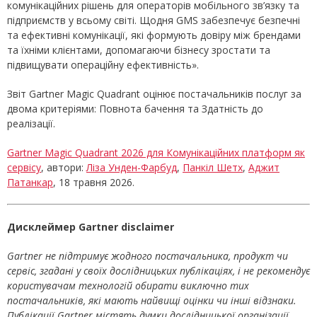
комунікаційних рішень для операторів мобільного зв’язку та
підприємств у всьому світі. Щодня GMS забезпечує безпечні
та ефективні комунікації, які формують довіру між брендами
та їхніми клієнтами, допомагаючи бізнесу зростати та
підвищувати операційну ефективність».
Звіт Gartner Magic Quadrant оцінює постачальників послуг за
двома критеріями: Повнота бачення та Здатність до
реалізації.
Gartner Magic Quadrant 2026 для Комунікаційних платформ як
сервісу
, автори:
Ліза Унден-Фарбуд
,
Панкіл Шетх
,
Аджит
Патанкар
, 18 травня 2026.
Дисклеймер
Gartner disclaimer
Gartner не підтримує жодного постачальника, продукт чи
сервіс, згадані у своїх дослідницьких публікаціях, і не рекомендує
користувачам технологій обирати виключно тих
постачальників, які мають найвищі оцінки чи інші відзнаки.
Публікації Gartner містять думки дослідницької організації