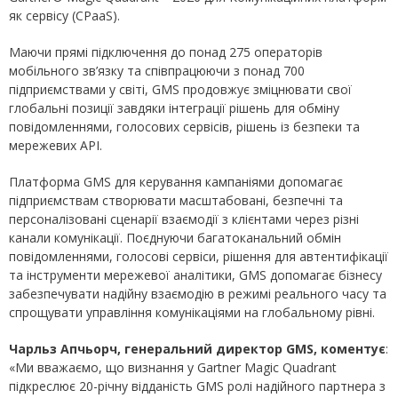
як сервісу (CPaaS).
Маючи прямі підключення до понад 275 операторів
мобільного зв’язку та співпрацюючи з понад 700
підприємствами у світі, GMS продовжує зміцнювати свої
глобальні позиції завдяки інтеграції рішень для обміну
повідомленнями, голосових сервісів, рішень із безпеки та
мережевих API.
Платформа GMS для керування кампаніями допомагає
підприємствам створювати масштабовані, безпечні та
персоналізовані сценарії взаємодії з клієнтами через різні
канали комунікації. Поєднуючи багатоканальний обмін
повідомленнями, голосові сервіси, рішення для автентифікації
та інструменти мережевої аналітики, GMS допомагає бізнесу
забезпечувати надійну взаємодію в режимі реального часу та
спрощувати управління комунікаціями на глобальному рівні.
Чарльз Апчьорч, генеральний директор GMS, коментує
:
«Ми вважаємо, що визнання у Gartner Magic Quadrant
підкреслює 20-річну відданість GMS ролі надійного партнера з