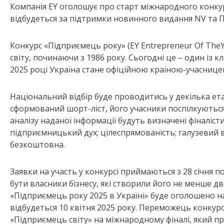
Компанія EY оголошує про старт міжнародного конкур
відбудеться за підтримки новинного видання NV та 
Конкурс «Підприємець року» (EY Entrepreneur Of The
світу, починаючи з 1986 року. Сьогодні це – один із 
2025 році Україна стане офіційною країною-учасниц
Національний відбір буде проводитись у декілька етап
сформований шорт-ліст, його учасники поспілкуються 
аналізу наданої інформації будуть визначені фіналісти
підприємницький дух; цілеспрямованість; галузевий вп
безкоштовна.
Заявки на участь у конкурсі приймаються з 28 січня 
бути власники бізнесу, які створили його не менше 
«Підприємець року 2025 в Україні» буде оголошено н
відбудеться 10 квітня 2025 року. Переможець конкурс
«Підприємець світу» на міжнародному фіналі, який пр