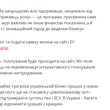
Ми запрошуємо всіх підприємців, незалежно від
Підприємець року» — це програма, присвячена саме
 журі важливі не лише фінансові показники, а й
і, інноваційний підхід до ведення бізнесу».
сі та подати заявку можна на сайті EY:
raine
.
, голосування буде проходити на сайті NV після
жець чи переможниця інтерактивного голосування
еремонії нагородження.
майже три роки український бізнес працює у нових
и ніхто ще не стикався у цивілізованому світі.
підтримувати суспільство і ЗСУ. В Україні – багато
раді відзначити кращих з кращих».