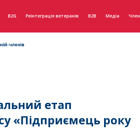
B2G
Реінтеграція ветеранів
B2B
Медіа
Член
ній-членів
альний етап
су «Підприємець року