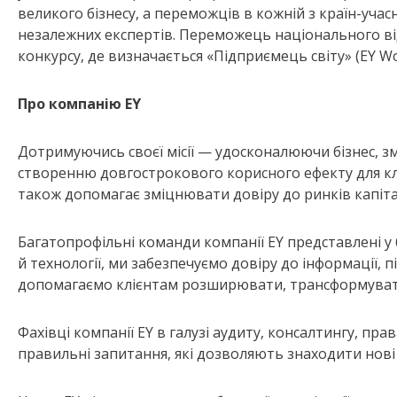
великого бізнесу, а переможців в кожній з країн-уча
незалежних експертів. Переможець національного ві
конкурсу, де визначається «Підприємець світу» (EY Wor
Про компанію EY
Дотримуючись своєї місії — удосконалюючи бізнес, з
створенню довгострокового корисного ефекту для клієн
також допомагає зміцнювати довіру до ринків капіта
Багатопрофільні команди компанії EY представлені у 
й технології, ми забезпечуємо довіру до інформації, 
допомагаємо клієнтам розширювати, трансформувати 
Фахівці компанії EY в галузі аудиту, консалтингу, прав
правильні запитання, які дозволяють знаходити нові 