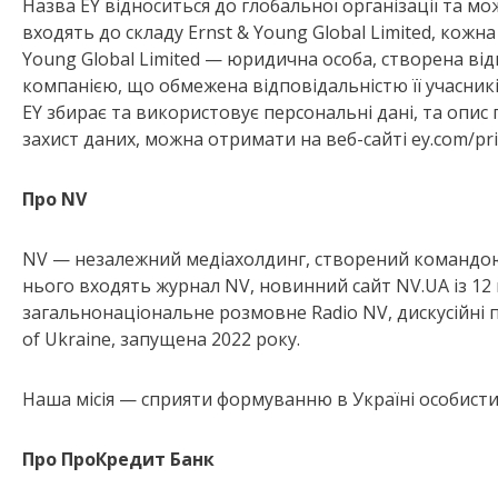
Назва EY відноситься до глобальної організації та мо
входять до складу Ernst & Young Global Limited, кож
Young Global Limited — юридична особа, створена ві
компанією, що обмежена відповідальністю її учасників
EY збирає та використовує персональні дані, та опи
захист даних, можна отримати на веб-сайті ey.com/priv
Про NV
NV — незалежний медіахолдинг, створений командою п
нього входять журнал NV, новинний сайт NV.UA із 12 
загальнонаціональне розмовне Radio NV, дискусійні п
of Ukraine, запущена 2022 року.
Наша місія — сприяти формуванню в Україні особисти
Про ПроКредит Банк