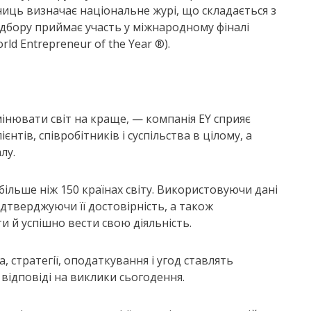
сниць визначає національне журі, що складається з
дбору приймає участь у міжнародному фіналі
ld Entrepreneur of the Year ®).
мінювати світ на краще, — компанія EY сприяє
тів, співробітників і суспільства в цілому, а
лу.
більше ніж 150 країнах світу. Використовуючи дані
підтверджуючи її достовірність, а також
й успішно вести свою діяльність.
а, стратегії, оподаткування і угод ставлять
відповіді на виклики сьогодення.