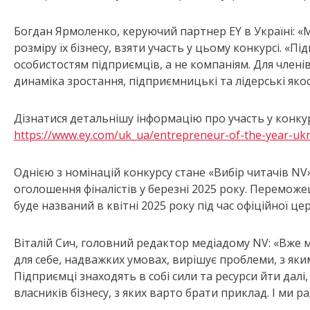
Богдан Ярмоленко, керуючий партнер EY в Україні: «
розміру їх бізнесу, взяти участь у цьому конкурсі. «
особистостям підприємців, а не компаніям. Для членів
динаміка зростання, підприємницькі та лідерські якост
Дізнатися детальнішу інформацію про участь у конкур
https://www.ey.com/uk_ua/entrepreneur-of-the-year-uk
Однією з номінацій конкурсу стане «Вибір читачів NV»
оголошення фіналістів у березні 2025 року. Перемо
буде названий в квітні 2025 року під час офіційної ц
Віталій Сич, головний редактор медіадому NV: «Вже 
для себе, надважких умовах, вирішує проблеми, з яким
Підприємці знаходять в собі сили та ресурси йти далі, 
власників бізнесу, з яких варто брати приклад. І ми 