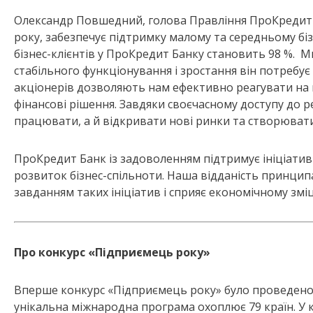
Олександр Повшедний, голова Правління ПроКредит Б
року, забезпечує підтримку малому та середньому бі
бізнес-клієнтів у ПроКредит Банку становить 98 %. М
стабільного функціонування і зростання він потребує
акціонерів дозволяють нам ефективно реагувати на 
фінансові рішення. Завдяки своєчасному доступу до р
працювати, а й відкривати нові ринки та створювати 
ПроКредит Банк із задоволенням підтримує ініціатив
розвиток бізнес-спільноти. Наша відданість принцип
завданням таких ініціатив і сприяє економічному змі
Про конкурс «Підприємець року»
Вперше конкурс «Підприємець року» було проведено 
унікальна міжнародна програма охоплює 79 країн. У к