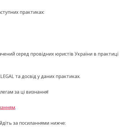
ступних практиках:
ачений серед провідних юристів України в практиці
EGAL та досвід у даних практиках.
легам за ці визнання!
ланням
.
йдіть за посиланнями нижче: