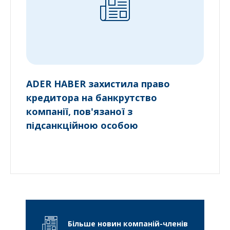
ADER HABER захистила право
кредитора на банкрутство
компанії, пов'язаної з
підсанкційною особою
Більше новин компаній-членів