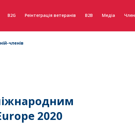
B2G
Реінтеграція ветеранів
B2B
Медіа
Член
ній-членів
 міжнародним
urope 2020