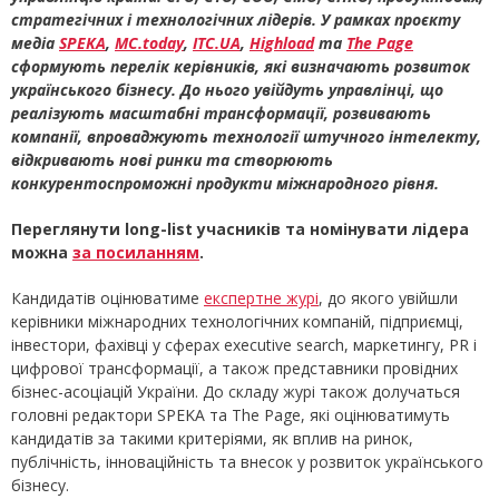
стратегічних і технологічних лідерів.
У рамках проєкту
медіа
SPEKA
,
MC.today
,
ITC.UA
,
Highload
та
The Page
сформують перелік керівників, які визначають розвиток
українського бізнесу. До нього увійдуть управлінці, що
реалізують масштабні трансформації, розвивають
компанії, впроваджують технології штучного інтелекту,
відкривають нові ринки та створюють
конкурентоспроможні продукти міжнародного рівня.
Переглянути long-list учасників та номінувати лідера
можна
за посиланням
.
Кандидатів оцінюватиме
експертне журі
, до якого увійшли
керівники міжнародних технологічних компаній, підприємці,
інвестори, фахівці у сферах executive search, маркетингу, PR і
цифрової трансформації, а також представники провідних
бізнес-асоціацій України. До складу журі також долучаться
головні редактори SPEKA та The Page, які оцінюватимуть
кандидатів за такими критеріями, як вплив на ринок,
публічність, інноваційність та внесок у розвиток українського
бізнесу.