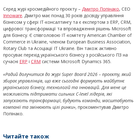
Серед журі кросмедійного проєкту –
Дмитро Попінако
, СЕО
Innoware
. Дмитро має понад 30 років досвіду управління
бізнесом у сфері IT-консалтингу та є експертом з ERP, CRM,
цифрової трансформації та впровадження рішень Microsoft
для бізнесу. Є співголовою IT-комітету American Chamber of
Commerce in Ukraine, членом European Business Association,
Rotary Club та Асоціації IT Ukraine. Він також активно
просуває перехід українського бізнесу з російського ПЗ на
сучасні
ERP
і
CRM
системи Microsoft Dynamics 365.
«Радий долучитися до журі Super Board 2026 – проєкту, який
збирає управлінців, що вже сьогодні формують майбутнє
українського бізнесу, технологій та інновацій. Для мене це
можливість підтримати сильних C-level лідерів, які
запускають трансформації, будують команди, масштабують
компанії та змінюють цілі ринки»,
прокоментував Дмитро
Попінако.
Читайте також