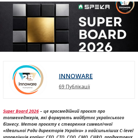
INNOWARE
69 Публікації
Super Board 2026
– це кросмедійний проєкт про
топменеджерів, які формують майбутнє українського
бізнесу. Метою проєкту є створення символічної
«Ідеальної Ради директорів України» з найсильніших C-level
управлінців країни: CFO, CTO, COO, CMO, CHRO, продуктових,