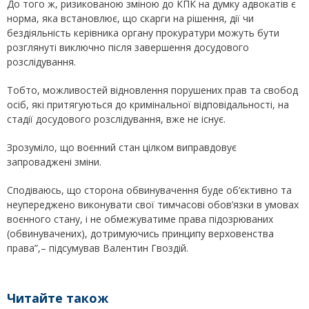
До того ж, ризикованою зміною до КПК на думку адвокатів є
норма, яка встановлює, що скарги на рішення, дії чи
бездіяльність керівника органу прокуратури можуть бути
розглянуті виключно після завершення досудового
розслідування.
Тобто, можливостей відновлення порушених прав та свобод
осіб, які притягуються до кримінальної відповідальності, на
стадії досудового розслідування, вже не існує.
Зрозуміло, що воєнний стан цілком виправдовує
запроваджені зміни.
Сподіваюсь, що сторона обвинувачення буде об’єктивно та
неупереджено виконувати свої тимчасові обов’язки в умовах
воєнного стану, і не обмежуватиме права підозрюваних
(обвинувачених), дотримуючись принципу верховенства
права”,– підсумував Валентин Гвоздій.
Читайте також