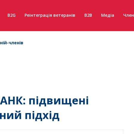
B2G
Реінтеграція ветеранів
B2B
Медіа
Член
ній-членів
АНК: підвищені
ний підхід