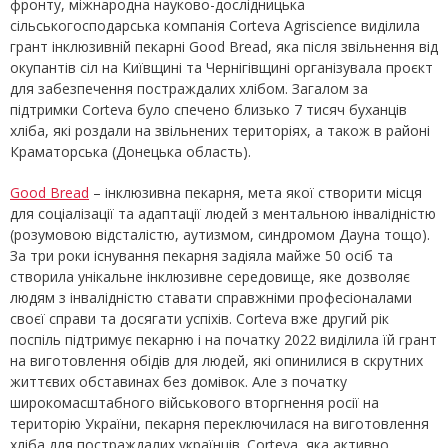
фронту, міжнародна науково-дослідницька
сільськогосподарська компанія Corteva Agriscience виділила
грант інклюзивній пекарні Good Bread, яка після звільнення від
окупантів сіл на Київщині та Чернігівщині організувала проєкт
для забезпечення постраждалих хлібом. Загалом за
підтримки Corteva було спечено близько 7 тисяч буханців
хліба, які роздали на звільнених територіях, а також в районі
Краматорська (Донецька область).
Good Bread
– інклюзивна пекарня, мета якої створити місця
для соціалізації та адаптації людей з ментальною інвалідністю
(розумовою відсталістю, аутизмом, синдромом Дауна тощо).
За три роки існування пекарня задіяла майже 50 осіб та
створила унікальне інклюзивне середовище, яке дозволяє
людям з інвалідністю ставати справжніми професіоналами
своєї справи та досягати успіхів. Corteva вже другий рік
поспіль підтримує пекарню і на початку 2022 виділила їй грант
на виготовлення обідів для людей, які опинилися в скрутних
життєвих обставинах без домівок. Але з початку
широкомасштабного військового вторгнення росії на
територію України, пекарня переключилася на виготовлення
хліба для постраждалих українців. Corteva, яка активно