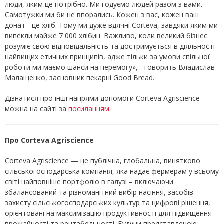
люди, яким це потрібно. Ми годуємо людей разом з вами.
Самотужки ми би не впорались. Кожен з вас, кожен ваш
донат - це хліб. Тому ми дуже вдячні Corteva, завдяки яким ми
випекли майже 7 000 хлібин. Важливо, коли великий бізнес
розуміє свою відповідальність та достримується в діяльності
найвищих етичних принципів, адже тільки за умови спільної
роботи ми маємо шанси на перемогу», - говорить Владислав
Малащенко, засновник пекарні Good Bread.
Дізнатися про інші напрями допомоги Corteva Agriscience
можна на сайті за
посиланням
.
Про Corteva Agriscience
Corteva Agriscience — це публічна, глобальна, винятково
сільськогосподарська компанія, яка надає фермерам у всьому
світі найповніше портфоліо в галузі – включаючи
збалансований та різноманітний вибір насіння, засобів
захисту сільськогосподарських культур та цифрові рішення,
орієнтовані на максимізацію продуктивності для підвищення
врожайності та рентабельності. Будучи представленою