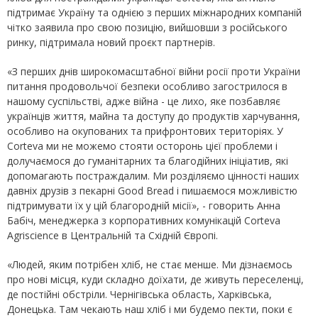
підтримає Україну та однією з перших міжнародних компаній
чітко заявила про свою позицію, вийшовши з російського
ринку, підтримала новий проєкт партнерів.
«З перших днів широкомасштабної війни росії проти України
питання продовольчої безпеки особливо загострилося в
нашому суспільстві, адже війна - це лихо, яке позбавляє
українців життя, майна та доступу до продуктів харчування,
особливо на окупованих та прифронтових територіях. У
Corteva ми не можемо стояти осторонь цієї проблеми і
долучаємося до гуманітарних та благодійних ініціатив, які
допомагають постраждалим. Ми розділяємо цінності наших
давніх друзів з пекарні Good Bread і пишаємося можливістю
підтримувати їх у цій благородній місії», - говорить Анна
Бабіч, менеджерка з корпоративних комунікацій Corteva
Agriscience в Центральній та Східній Європі.
​​​«Людей, яким потрібен хліб, не стає менше. Ми дізнаємось
про нові місця, куди складно доїхати, де живуть переселенці,
де постійні обстріли. Чернігівська область, Харківська,
Донецька. Там чекають наш хліб і ми будемо пекти, поки є