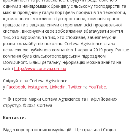
одними з найвідоміших брендів у сільському господарстві та
маючи провідний у галузі портфель продуктів та технологій,
що має значні можливості до зростання, компанія прагне
працювати з зацікавленими сторонами всієї продовольчої
системи, виконуючи своє зобов’язання збагачувати життя
тих, хто виробляє, та тих, хто споживає, забезпечуючи
розвиток майбутніх поколінь. Corteva Agriscience стала
незалежною публічною компанією 1 червня 2019 року. Раніше
компанія була сільськогосподарським підрозділом
DowDuPont. Більш детальну інформацію можна знайти на
сайті
http://www.corteva.com.ua
Слідкуйте за Corteva Agriscience
у
Facebook
,
Instagram
,
LinkedIn
,
Twitter
та
YouTube
.
™ ® Торгові марки Corteva Agriscience та її афілійованих
структур. ©2021 Corteva
Контакти:
Відділ корпоративних комунікацій - Центральна і Східна