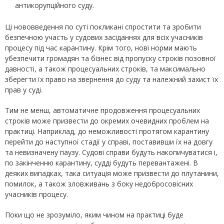
антикорупційного суду.
Ці нововведення по суті покликані спростити та зробити
безпечною участь у судових засіданнях для всіх учасників
процесу під час карантину. Крім того, нові норми мають
убезпечити громадян та бізнес від пропуску строків позовної
давності, а також процесуальних строків, та максимально
зберегти їх право на звернення до суду та належний захист їх
прав у суді.
Тим не менш, автоматичне продовження процесуальних
строків може призвести до окремих очевидних проблем на
практиці. Наприклад, до неможливості протягом карантину
перейти до наступної стадії у справі, поставивши їх на довгу
та невизначену паузу. Судові справи будуть накопичуватися і,
по закінченню карантину, судді будуть перевантажені. В
деяких випадках, така ситуація може призвести до плутанини,
помилок, а також зловживань з боку недобросовісних
учасників процесу.
Поки що не зрозуміло, яким чином на практиці буде