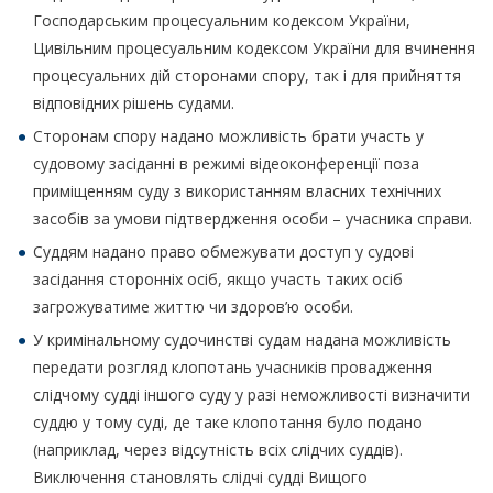
Господарським процесуальним кодексом України,
Цивільним процесуальним кодексом України для вчинення
процесуальних дій сторонами спору, так і для прийняття
відповідних рішень судами.
Сторонам спору надано можливість брати участь у
судовому засіданні в режимі відеоконференції поза
приміщенням суду з використанням власних технічних
засобів за умови підтвердження особи – учасника справи.
Суддям надано право обмежувати доступ у судові
засідання сторонніх осіб, якщо участь таких осіб
загрожуватиме життю чи здоров’ю особи.
У кримінальному судочинстві судам надана можливість
передати розгляд клопотань учасників провадження
слідчому судді іншого суду у разі неможливості визначити
суддю у тому суді, де таке клопотання було подано
(наприклад, через відсутність всіх слідчих суддів).
Виключення становлять слідчі судді Вищого