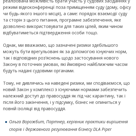
реалізована можливість брати участь у судових засіданнях у
режимі відеоконференції поза приміщенням суду (дому, офісу
чи будь-якого іншого місця), а саме: порядок взаємодії суду
та сторін з цього питання, програмне забезпечення, яке
дозволено використовувати для таких цілей, яким чином
відбуватиметься підтвердження особи тощо.
Однак, ми вважаємо, що зазначені ризики здебільшого
можуть бути врегульовані як за допомогою існуючих норм,
так і відповідних роз’яснень щодо застосування нового
Закону в поточних умовах, які ймовірно найближчим часом
будуть надані судовими органами.
Тому, не дивлячись на наведені ризики, ми сподіваємося, що
новий Закон у комплексі з існуючими нормами забезпечить
належний доступ до правосуддя як під час карантину, так і
після його закінчення, і у підсумку, бізнес не опиниться у
повній ізоляції від правосуддя.
Ольга Ворожбит, Партнер, керівник практики вирішення
спорів і державного регулювання бізнесу
DLA
Piper