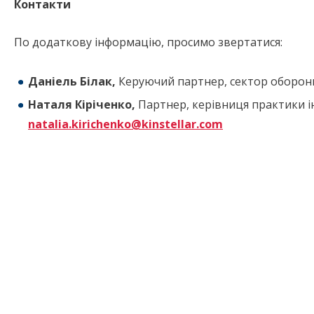
Контакти
По додаткову інформацію, просимо звертатися:
Даніель Білак,
Керуючий партнер, сектор оборони
Наталя Кіріченко,
Партнер, керівниця практики інт
natalia.kirichenko@kinstellar.com