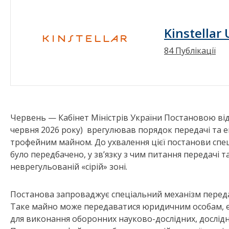
Kinstellar
84 Публікації
Червень — Кабінет Міністрів України Постановою від 
червня 2026 року) врегулював порядок передачі та екс
трофейним майном. До ухвалення цієї постанови спе
було передбачено, у зв’язку з чим питання передачі 
неврегульованій «сірій» зоні.
Постанова запроваджує спеціальний механізм передач
Таке майно може передаватися юридичним особам, є
для виконання оборонних науково-дослідних, дослідн