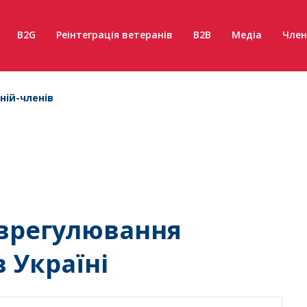
B2G
Реінтеграція ветеранів
B2B
Медіа
Член
ній-членів
 врегулювання
в Україні