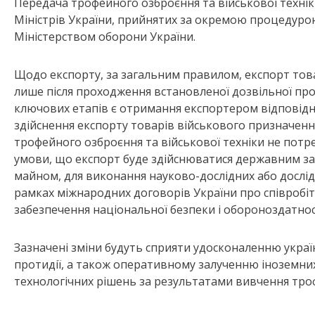
Передача трофейного озброєння та військової техніки
Міністрів України, прийнятих за окремою процедуро
Міністерством оборони України.
Щодо експорту, за загальним правилом, експорт тов
лише після проходження встановленої дозвільної про
ключових етапів є отримання експортером відповідни
здійснення експорту товарів військового призначення
трофейного озброєння та військової техніки не пот
умови, що експорт буде здійснюватися державним за
майном, для виконання науково-дослідних або дослід
рамках міжнародних договорів України про співробіт
забезпечення національної безпеки і обороноздатнос
Зазначені зміни будуть сприяти удосконаленню украї
протидії, а також оперативному залученню іноземних
технологічних рішень за результатами вивчення троф